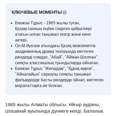
КЛЮЧЕВЫЕ МОМЕНТЫ
Бекжан Тұрыс - 1965 жылы туған,
Қазақстанның еңбек сіңірген қайраткері
атағын алған танымал театр және кино
актері.
Ол М.Әуезов атындағы Қазақ мемлекеттік
академиялық драма театрында көптеген
рөлдерді сомдап, "Абай", "Айман-Шолпан"
сияқты классикалық туындыларда ойнаған.
Бекжан Тұрыс "Желадам", "Құрақ көрпе",
"Айналайын" сериалы сияқты танымал
фильмдерде басты рөлдерде ойнап, көптеген
марапаттарға ие болған.
1965 жылы Алматы облысы, Ұйғыр ауданы,
Шошанай ауылында дүниеге келді. Балалық