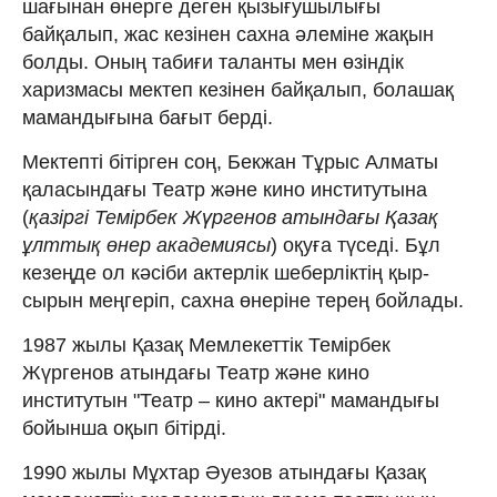
шағынан өнерге деген қызығушылығы
байқалып, жас кезінен сахна әлеміне жақын
болды. Оның табиғи таланты мен өзіндік
харизмасы мектеп кезінен байқалып, болашақ
мамандығына бағыт берді.
Мектепті бітірген соң, Бекжан Тұрыс Алматы
қаласындағы Театр және кино институтына
(
қазіргі Темірбек Жүргенов атындағы Қазақ
ұлттық өнер академиясы
) оқуға түседі. Бұл
кезеңде ол кәсіби актерлік шеберліктің қыр-
сырын меңгеріп, сахна өнеріне терең бойлады.
1987 жылы Қазақ Мемлекеттік Темірбек
Жүргенов атындағы Театр және кино
институтын "Театр – кино актері" мамандығы
бойынша оқып бітірді.
1990 жылы Мұхтар Әуезов атындағы Қазақ