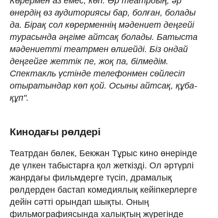
Көрермен аз емес, көп. Әр театрдың, әр
өнердің өз аудиториясы бар, болған, болады
да. Бірақ сол көрерменнің мәдениет деңгейі
турасында әңгіме айтсақ болады. Батыста
мәдениетті театрмен өлшейді. Біз ондай
деңгейге жеттік пе, жоқ па, білмедім.
Спектакль үстінде телефонмен сөйлесіп
отыратындар көп қой. Осыны айтсақ, құба-
құп".
Кинодағы рөлдері
Театрдан бөлек, Бекжан Тұрыс кино өнерінде
де үлкен табыстарға қол жеткізді. Ол әртүрлі
жанрдағы фильмдерге түсіп, драмалық
рөлдерден бастап комедиялық кейіпкерлерге
дейін сәтті орындап шықты. Оның
фильмографиясында халықтың жүрегінде