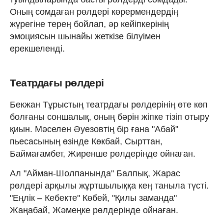
Оның сомдаған рөлдері көрермендердің
жүрегіне терең бойлап, әр кейіпкерінің
эмоциясын шынайы жеткізе білуімен
ерекшеленді.
Театрдағы рөлдері
Бекжан Тұрыстың театрдағы рөлдерінің өте көп
болғаны соншалық, оның бәрін жіпке тізіп отыру
қиын. Мәселен Әуезовтің бір ғана "Абай"
пьесасының өзінде Көкбай, Сырттан,
Баймағамбет, Жиренше рөлдерінде ойнаған.
Ал "Айман-Шолпанында" Балпық, Жарас
рөлдері арқылы жұртшылыққа кең таныла түсті.
"Еңлік – Кебекте" Көбей, "Қилы заманда"
Жаңабай, Жәмеңке рөлдерінде ойнаған.