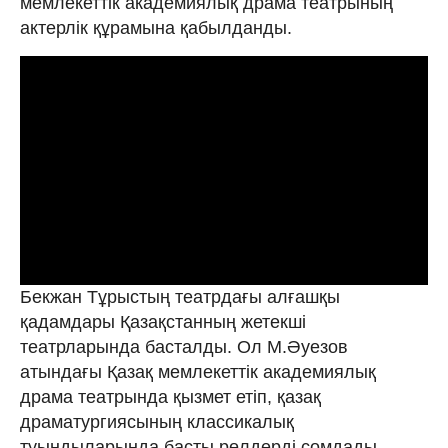
мемлекеттік академиялық драма театрының
актерлік құрамына қабылданды.
Бекжан Тұрыстың театрдағы алғашқы
қадамдары Қазақстанның жетекші
театрларында басталды. Ол М.Әуезов
атындағы Қазақ мемлекеттік академиялық
драма театрында қызмет етіп, қазақ
драматургиясының классикалық
туындыларында басты рөлдерді сомдады.