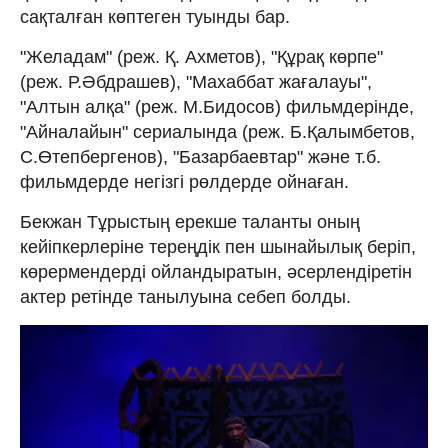
сақталған көптеген туынды бар.
"Желадам" (реж. Қ. Ахметов), "Құрақ көрпе"
(реж. Р.Әбдрашев), "Махаббат жағалауы",
"Алтын алқа" (реж. М.Бидосов) фильмдерінде,
"Айналайын" сериалында (реж. Б.Қалымбетов,
С.Өтепбергенов), "Базарбаевтар" және т.б.
фильмдерде негізгі рөлдерде ойнаған.
Бекжан Тұрыстың ерекше таланты оның
кейіпкерлеріне тереңдік пен шынайылық беріп,
көрермендерді ойландыратын, әсерлендіретін
актер ретінде танылуына себеп болды.