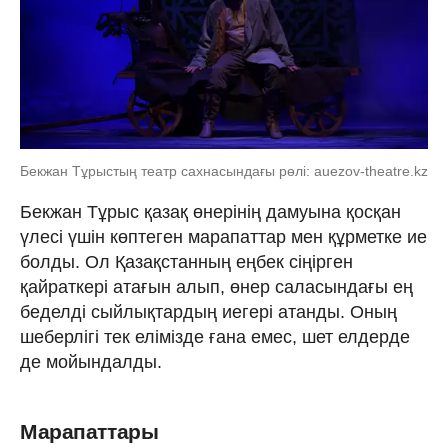
Бекжан Тұрыстың театр сахнасындағы рөлі: auezov-theatre.kz
Бекжан Тұрыс қазақ өнерінің дамуына қосқан
үлесі үшін көптеген марапаттар мен құрметке ие
болды. Ол Қазақстанның еңбек сіңірген
қайраткері атағын алып, өнер саласындағы ең
беделді сыйлықтардың иегері атанды. Оның
шеберлігі тек елімізде ғана емес, шет елдерде
де мойындалды.
Марапаттары