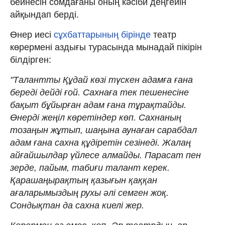
бейнесін сомдағаны оның кәсіби деңгейін
айқындап берді.
Өнер иесі
сұхбаттарының бірінде
театр
көрермені аздығы турасында мынадай пікірін
білдірген:
"Талантты Құдай көзі түскен адамға ғана
береді дейді ғой. Сахнаға тек пешенесіне
бақыт бұйырған адам ғана тұрақтайды.
Өнерді жеңіл көретіндер көп. Сахнаның
тозаңын жұтып, шаңына аунаған сарабдал
адам ғана сахна құдіретін сезінеді. Жалаң
айғайшылдар үйлесе алмайды. Парасат пен
зерде, пайым, табиғи талант керек.
Қарашаңырақтың қазығын қаққан
ағаларымыздың рухы әлі семген жоқ.
Сондықтан да сахна киелі жер.