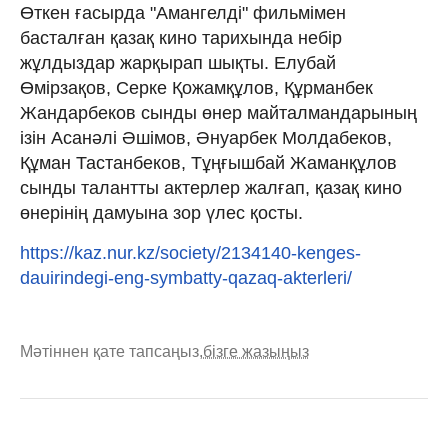
Өткен ғасырда "Амангелді" фильмімен
басталған қазақ кино тарихында небір
жұлдыздар жарқырап шықты. Елубай
Өмірзақов, Серке Қожамқұлов, Құрманбек
Жандарбеков сынды өнер майталмандарының
ізін Асанәлі Әшімов, Әнуарбек Молдабеков,
Құман Тастанбеков, Тұңғышбай Жаманқұлов
сынды талантты актерлер жалғап, қазақ кино
өнерінің дамуына зор үлес қосты.
https://kaz.nur.kz/society/2134140-kenges-
dauirindegi-eng-symbatty-qazaq-akterleri/
Мәтіннен қате тапсаңыз,
бізге жазыңыз