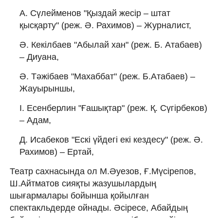
А. Сүлейменов "Қыздай жесір – штат
қысқарту" (реж. Ә. Рахимов) – Журналист,
Ә. Кекілбаев "Абылай хан" (реж. Б. Атабаев)
– Диуана,
Ә. Тәжібаев "Махаббат" (реж. Б.Атабаев) –
Жауырыншы,
І. Есенберлин "Ғашықтар" (реж. Қ. Сүгірбеков)
– Адам,
Д. Исабеков "Ескі үйдегі екі кездесу" (реж. Ә.
Рахимов) – Ертай,
Театр сахнасында ол М.Әуезов, Ғ.Мүсірепов,
Ш.Айтматов сияқты жазушылардың
шығармалары бойынша қойылған
спектакльдерде ойнады. Әсіресе, Абайдың