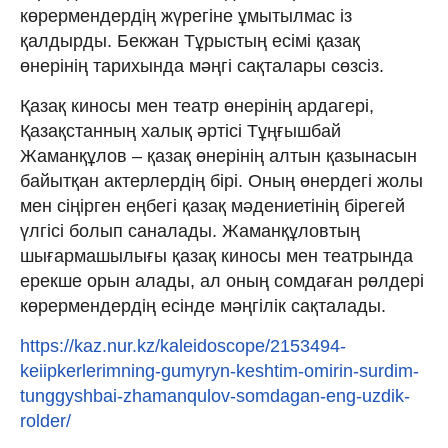
көрермендердің жүрегіне ұмытылмас із
қалдырды. Бекжан Тұрыстың есімі қазақ
өнерінің тарихында мәңгі сақталары сөзсіз.
Қазақ киносы мен театр өнерінің ардагері,
Қазақстанның халық әртісі Тұңғышбай
Жаманқұлов – қазақ өнерінің алтын қазынасын
байытқан актерлердің бірі. Оның өнердегі жолы
мен сіңірген еңбегі қазақ мәдениетінің бірегей
үлгісі болып саналады. Жаманқұловтың
шығармашылығы қазақ киносы мен театрында
ерекше орын алады, ал оның сомдаған рөлдері
көрермендердің есінде мәңгілік сақталады.
https://kaz.nur.kz/kaleidoscope/2153494-
keiipkerlerimning-gumyryn-keshtim-omirin-surdim-
tunggyshbai-zhamanqulov-somdagan-eng-uzdik-
rolder/