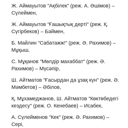
Ж. Аймауытов "Ақбілек" (реж. А. Әшімов) –
Сүлеймен,
Ж. Аймауытов "Ғашықтық дерті" (реж. Қ.
Сүгірбеков) – Бәймен,
Б. Майлин "Сабатажж!" (реж. Ә. Рахимов) –
Мұқыш,
С. Мұқанов "Мөлдір махаббат" (реж. Ә.
Рахимов) – Мүсәпір,
Ш. Айтматов "Ғасырдан да ұзақ күн" (реж. Ә.
Мәмбетов) – Әбілов,
Қ. Мұхамеджанов, Ш. Айтматов "Көктөбедегі
кездесу" (реж. О. Кенебаев) – Исабек,
А. Сүлейменов "Кек" (реж. Ә. Рахимов) –
Сері,