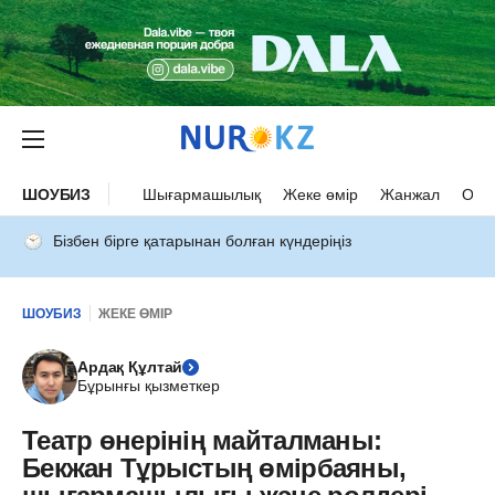
ШОУБИЗ
Шығармашылық
Жеке өмір
Жанжал
Оқыс
Бізбен бірге қатарынан болған күндеріңіз
ШОУБИЗ
ЖЕКЕ ӨМІР
Ардақ Құлтай
Бұрынғы қызметкер
Театр өнерінің майталманы:
Бекжан Тұрыстың өмірбаяны,