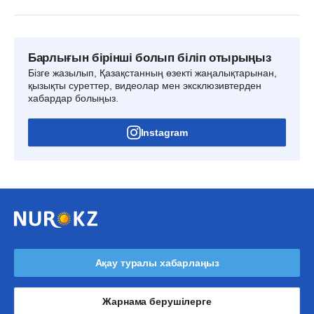
Барлығын бірінші болып біліп отырыңыз
Бізге жазылып, Қазақстанның өзекті жаңалықтарынан,
қызықты суреттер, видеолар мен эксклюзивтерден
хабардар болыңыз.
Instagram
Ақау туралы хабарлаңыз
Жарнама берушілерге