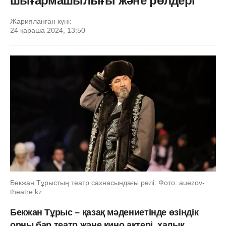
шығармашылығы және рөлдері
Жарияланған күні:
24 қараша 2024, 13:50
Бекжан Тұрыстың театр сахнасындағы рөлі. Фото: auezov-
theatre.kz
Бекжан Тұрыс – қазақ мәдениетінде өзіндік
орны бар театр және кино актері, халық