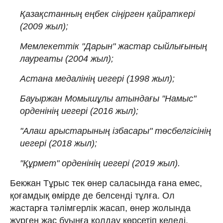
Қазақстанның еңбек сіңірген қайраткері
(2009 жыл);
Мемлекеттік "Дарын" жастар сыйлығының
лауреаты (2004 жыл);
Астана медалінің иегері (1998 жыл);
Бауыржан Момышұлы атындағы "Намыс"
орденінің иегері (2016 жыл);
"Алаш арыстарының ізбасары" төсбелгісінің
иегері (2018 жыл);
"Құрмет" орденінің иегері (2019 жыл).
Бекжан Тұрыс тек өнер саласында ғана емес,
қоғамдық өмірде де белсенді тұлға. Ол
жастарға тәлімгерлік жасап, өнер жолында
жүрген жас буынға қолдау көрсетіп келеді.