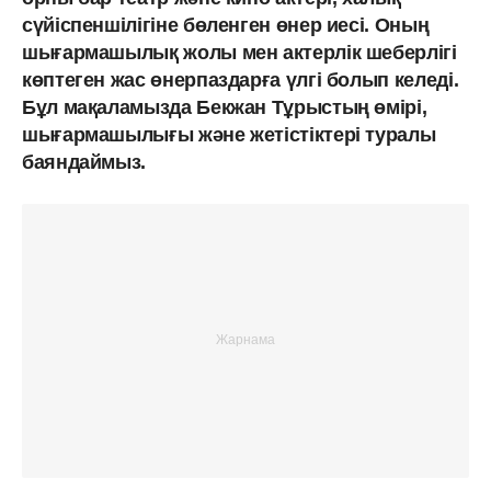
сүйіспеншілігіне бөленген өнер иесі. Оның
шығармашылық жолы мен актерлік шеберлігі
көптеген жас өнерпаздарға үлгі болып келеді.
Бұл мақаламызда Бекжан Тұрыстың өмірі,
шығармашылығы және жетістіктері туралы
баяндаймыз.