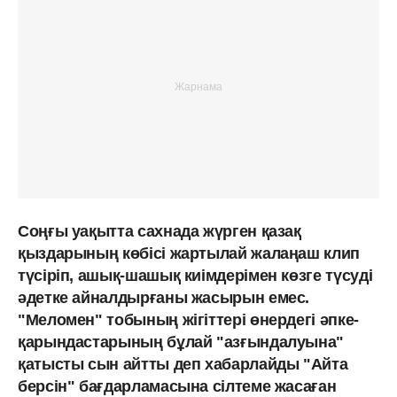
Соңғы уақытта сахнада жүрген қазақ
қыздарының көбісі жартылай жалаңаш клип
түсіріп, ашық-шашық киімдерімен көзге түсуді
әдетке айналдырғаны жасырын емес.
"Меломен" тобының жігіттері өнердегі әпке-
қарындастарының бұлай "азғындалуына"
қатысты сын айтты деп хабарлайды "Айта
берсін" бағдарламасына сілтеме жасаған