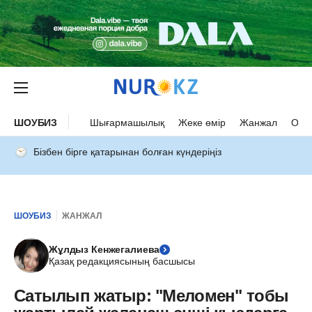
ШОУБИЗ
Шығармашылық
Жеке өмір
Жанжал
Оқыс
Бізбен бірге қатарынан болған күндеріңіз
ШОУБИЗ
ЖАНЖАЛ
Жұлдыз Кенжегалиева
Қазақ редакциясының басшысы
Сатылып жатыр: "Меломен" тобы