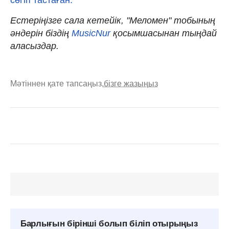
Естеріңізге сала кетейік, "Меломен" тобының
әндерін біздің
MusicNur
қосымшасынан тыңдай
аласыздар.
Мәтіннен қате тапсаңыз,
бізге жазыңыз
Барлығын бірінші болып біліп отырыңыз