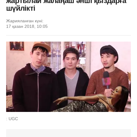
жартылай жалаңаш әнші қыздарға
шүйлікті
Жарияланған күні:
17 қазан 2018, 10:05
: UGC