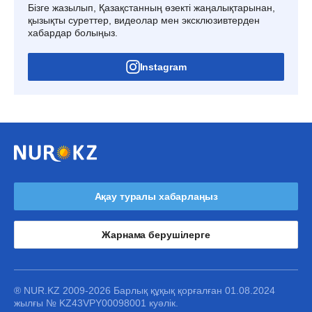
Бізге жазылып, Қазақстанның өзекті жаңалықтарынан,
қызықты суреттер, видеолар мен эксклюзивтерден
хабардар болыңыз.
Instagram
Ақау туралы хабарлаңыз
Жарнама берушілерге
® NUR.KZ 2009-2026 Барлық құқық қорғалған 01.08.2024
жылғы № KZ43VPY00098001 куәлік.