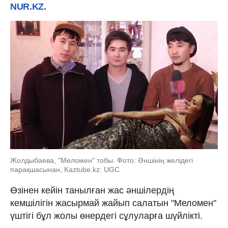
NUR.KZ.
Жолдыбаева, "Меломен" тобы. Фото: Әншінің желідегі
парақшасынан, Kaztube.kz: UGC
Өзінен кейін танылған жас әншілердің
кемшілігін жасырмай жайып салатын "Меломен"
үштігі бұл жолы өнердегі сұлуларға шүйлікті.