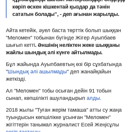
көріп өскен кішкентай қыздар да тәнін
сататын болады", - деп ағынан жарылды.
Айта кетейік, әуел баста төрттік болып шыққан
"Меломен" тобынан бүгінде Жігер Ауыпбаев
шығып кетті
. Әншінің неліктен жеке шыққаны
жайлы шындық әлі күнге айтылмады.
Бұл жайында Ауыпбаевтың өзі бір сұхбатында
"
Шындық әлі ашылмады
" деп жанайқайын
жеткізді.
Ал "Меломен" тобы осыған дейін 91 тобын
сынап, көпшілікті ашуландырып
алды.
2018 жылы "Туған жерім тамаша" атты су жаңа
туындысын көпшілікке ұсынған "Меломен"
жігіттерін танымал журналист Есей Жеңісұлы
сөгіп тастаған.