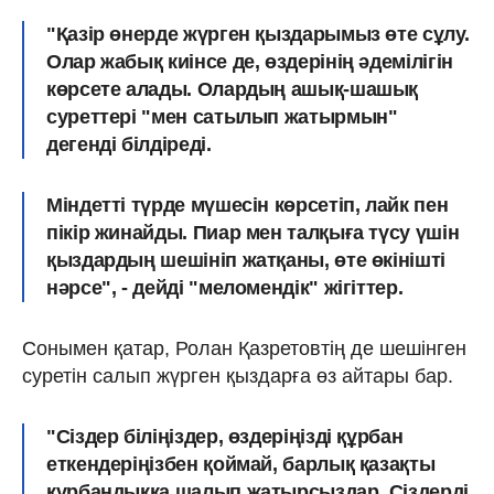
"Қазір өнерде жүрген қыздарымыз өте сұлу.
Олар жабық киінсе де, өздерінің әдемілігін
көрсете алады.
Олардың ашық-шашық
суреттері "мен сатылып жатырмын"
дегенді білдіреді.
Міндетті түрде мүшесін көрсетіп, лайк пен
пікір жинайды. Пиар мен талқыға түсу үшін
қыздардың шешініп жатқаны, өте өкінішті
нәрсе", - дейді "меломендік" жігіттер.
Сонымен қатар, Ролан Қазретовтің де шешінген
суретін салып жүрген қыздарға өз айтары бар.
"Сіздер біліңіздер, өздеріңізді құрбан
еткендеріңізбен қоймай, барлық қазақты
құрбандыққа шалып жатырсыздар. Сіздерді