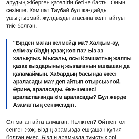
арудың жіберген қателігін бетіне басты. Оның
сөзінше, Кәмшат Таубай бұл жағдайды
ушықтырмай, жұлдызды атасына келіп айтуы
тиіс болған.
"Бірден маған келмейді ма? Халқым-ау,
елім-ау біздің қазақ көп па? Біз аз
халықпыз. Мысалы, осы Кәмшаттың жалпы
қазақ қыздарының жылағанын ешқашан да
қаламаймын. Хабардың басында әкесі
араласады ма? деп айтып отырсыз ғой.
Әрине, араласады. Әке-шешесі
араласпағанда кім араласады? Бұл жерде
Азаматтың сенімсіздігі.
Ол маған айта алмаған. Неліктен? Өйткені ол
сенген жоқ. Біздің арамызда ешқашан құпия
болған емес. Біздің арамызда туыстық әрі