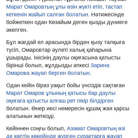
Марат Омаровтың ұлы өзін жүкті етіп, тастап
кеткенін жайып салған болатын.
Нәтижесінде
бойжеткен одан Көзайым деген қызды дүниеге
әкелген.
Бұл жағдай ел арасында бірден қызу талқыға
түсіп, Омаровтар әулеті халық қаһарына
ұшырады. Інісінің даулы оқиғасына қатысты
бірінші болып, жұлдызды әпкесі
Зарина
Омарова жауап берген болатын.
Одан кейін біраз уақыт бойы үнсіздік сақтаған
Марат Омаров ұлының қатысы бар даулы
оқиғаға қатысты алғаш рет пікір білдірген
болатын. Өнер иесі немересін құшақ жая қарсы
алатынын жеткізді.
Кейіннен соңғы болып,
Азамат Омаровтың өзі
де көптің көкейінде жүрген сұрақтарға жауап