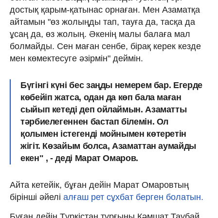
достық қарым-қатынас орнаған. Мен Азаматқа
айтамын "өз жолыңды тап, тауға да, тасқа да
ұсаң да, өз жолың. Әкенің малы балаға мал
болмайды. Сен маған сенбе, бірақ керек кезде
мен көмектесуге әзірмін" деймін.
Бүгінгі күні бес заңды немерем бар. Егерде
көбейіп жатса, одан да көп бала маған
сыйып кетеді деп ойлаймын. Азаматты
тәрбиелегеннен бастап білемін. Ол
қолымен істегенді мойнымен көтеретін
жігіт. Көзайым болса, Азаматтан аумайды
екен" , - деді Марат Омаров.
Айта кетейік, бұған дейін Марат Омаровтың
бірінші әйелі
алғаш рет сұхбат берген болатын.
Бұған дейін Түркістан тұрғыны Кәмшат Таубай