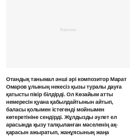
Отандық танымал әнші әрі композитор Марат
Омаров ұлының некесіз қызы туралы дауға
қатысты пікір білдірді. Ол Көзайым атты
немересін қуана қабылдайтынын айтып,
баласы қолымен істегенді мойнымен
көтеретініне сендірді. Жұлдызды әулет ел
арасында қызу талқыланған мәселенің ақ-
қарасын ажыратып, жанұясының жаңа