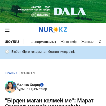
ШОУБИЗ
Шығармашылық
Жеке өмір
Жанжал
Оқыс
Бізбен бірге қатарынан болған күндеріңіз
ШОУБИЗ
ЖАНЖАЛ
Малика Хадид
Бұрынғы қызметкер
"Бірден маған келмей ме": Марат