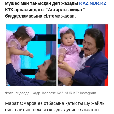
мүшесімен танысқан деп жазады
KAZ.NUR.KZ
КТК арнасындағы "Астарлы ақиқат"
бағдарламасына сілтеме жасап.
Фото: видеодан кадр. Коллаж: KAZ.NUR.KZ: Instagram
Марат Омаров өз отбасына қатысты шу жайлы
ойын айтып, некесіз қызды дүниеге әкелген