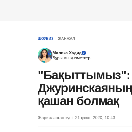
ШОУБИЗ
ЖАНЖАЛ
Малика Хадид
Бұрынғы қызметкер
"Бақыттымыз":
Джуринскаяның
қашан болмақ
Жарияланған күні:
21 қазан 2020, 10:43