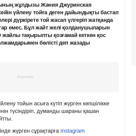
сының жұлдызы Жәния Джуринская
ейін үйлену тойға деген дайындықты бастап
иелері дүркірете той жасап үлгеріп жатқанда
ар емес. Бұл жайт желі қолданушыларын
у жайлы тақырыпты қозғамай кеткен қос
олжамдарымен бөлісті деп жазады
йлену тойын асыға күтіп жүрген көпшілікке
енін түсіндіріп, думанды шараны қашан
йтты.
інде жүрген сұрақтарға
Instagram