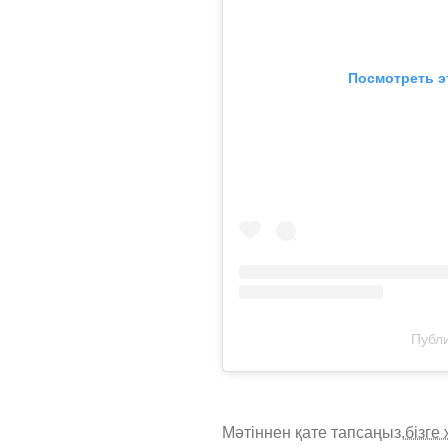
Посмотреть э
Публи
Мәтіннен қате тапсаңыз,
бізге