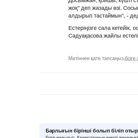
Досымжан, қойшы, күшті ст
жоқ" деп жазады өзі. Сосы
алдырып тастаймын", - де
Естеріңізге сала кетейік,
Сәдуақасова жайлы естелі
Мәтіннен қате тапсаңыз,
бізге
Барлығын бірінші болып біліп оты
Бізге жазылып, Қазақстанның өзекті жаңалық