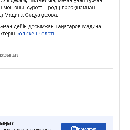
иль десем, "Білмеймін, маған ұнап тұрған
н мен оны (суретті - ред.) парақшамнан
ді Мадина Сәдуақасова.
 осыған дейін Досымжан Таңатаров Мадина
ктерін
бөліскен болатын
.
 жазыңыз
рыңыз
Instagram
тарынан, қызықты суреттер,