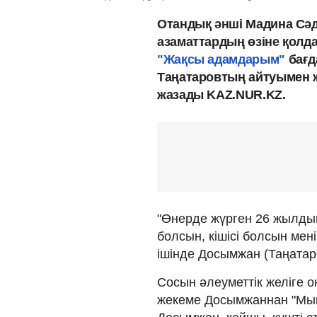
Отандық әнші Мадина Сәд
азаматтардың өзіне қолд
"Жақсы адамдарым"
бағд
Таңатаровтың айтуымен жел
жазады KAZ.NUR.KZ.
"Өнерде жүрген 26 жылдың 
болсын, кішісі болсын мен
ішінде Досымжан (Таңатаро
Сосын әлеуметтік желіге 
жекеме Досымжаннан "Мына