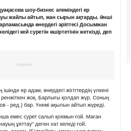
уақасова шоу-бизнес әлеміндегі ер
ауы жайлы айтып, жан сырын ақтарды. Әнші
арламасында өнердегі әріптесі Досымжан
ідегі кей суретін өшіртетінін жеткізді, деп
ішінде ер адам, өнердегі жігіттердің үлкені
і ренжіткен жоқ. Барлығы қолдап жүр. Соның
в - ред.) бар. Үнемі ақылын айтып жүреді.
онша емес сурет салып қоямын ғой. Маған
уың ұяттау" деген хат келеді ғой.