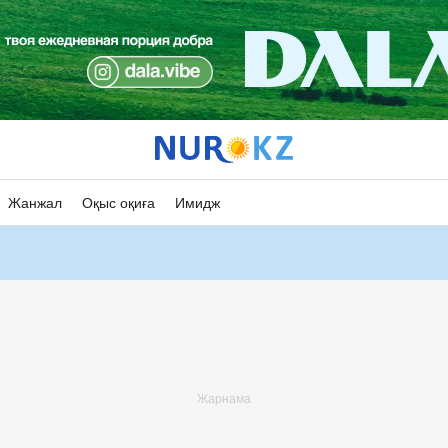
Жанжал
Оқыс оқиға
Имидж