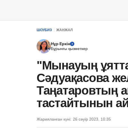
ШОУБИЗ
ЖАНЖАЛ
Нұр Еркін
Бұрынғы қызметкер
"Мынауың ұятта
Сәдуақасова жел
Таңатаровтың а
тастайтынын а
Жарияланған күні:
26 сәуір 2023, 10:35