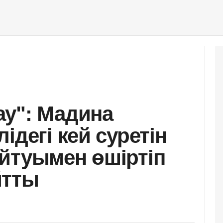
у": Мадина
ідегі кей суретін
йтуымен өшіртіп
йтты