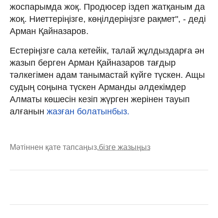
жоспарымда жоқ. Продюсер іздеп жатқаным да
жоқ. Ниеттеріңізге, көңілдеріңізге рақмет", - деді
Арман Қайназаров.
Естеріңізге сала кетейік, талай жұлдыздарға ән
жазып берген Арман Қайназаров тағдыр
тәлкегімен адам танымастай күйге түскен. Ащы
судың соңына түскен Арманды әлдекімдер
Алматы көшесін кезіп жүрген жерінен тауып
алғанын
жазған болатынбыз.
Мәтіннен қате тапсаңыз,
бізге жазыңыз