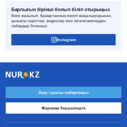
Барлығын бірінші болып біліп отырыңыз
Бізге жазылып, Қазақстанның өзекті жаңалықтарынан,
қызықты суреттер, видеолар мен эксклюзивтерден
хабардар болыңыз.
Instagram
Ақау туралы хабарлаңыз
Жарнама берушілерге