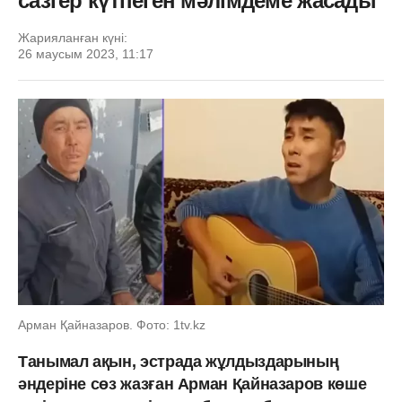
сазгер күтпеген мәлімдеме жасады
Жарияланған күні:
26 маусым 2023, 11:17
Арман Қайназаров. Фото: 1tv.kz
Танымал ақын, эстрада жұлдыздарының
әндеріне сөз жазған Арман Қайназаров көше