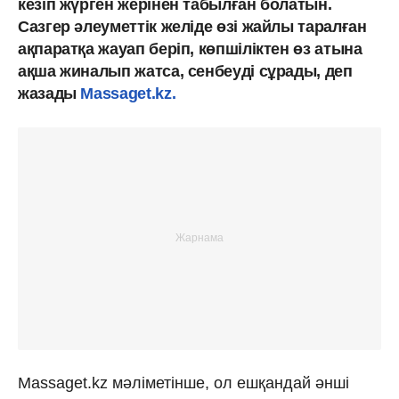
кезіп жүрген жерінен табылған болатын.
Сазгер әлеуметтік желіде өзі жайлы таралған
ақпаратқа жауап беріп, көпшіліктен өз атына
ақша жиналып жатса, сенбеуді сұрады, деп
жазады
Massaget.kz.
Massaget.kz мәліметінше, ол ешқандай әнші