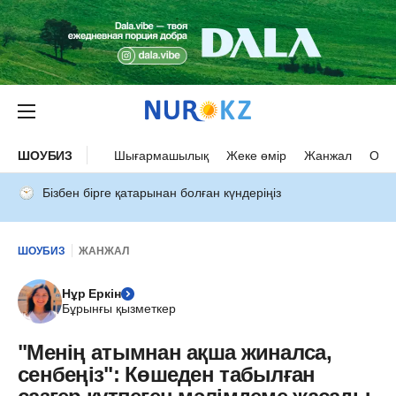
ШОУБИЗ
Шығармашылық
Жеке өмір
Жанжал
Оқыс
Бізбен бірге қатарынан болған күндеріңіз
ШОУБИЗ
ЖАНЖАЛ
Нұр Еркін
Бұрынғы қызметкер
"Менің атымнан ақша жиналса,
сенбеңіз": Көшеден табылған