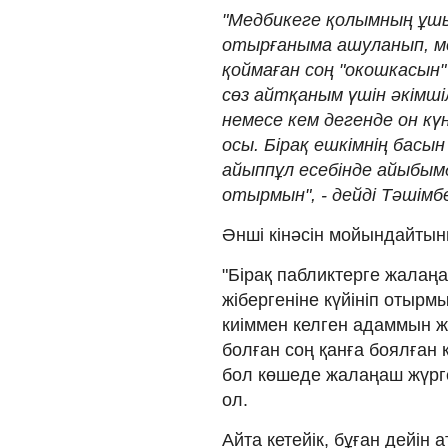
"Медбикеге қолымның ұшы
отырғаныма ашуланып, ме
қоймаған соң "окошкасын"
сөз айтқаным үшін әкімш
немесе кем дегенде он к
осы. Бірақ ешкімнің басын
айыппұл есебінде айыбым
отырмын", - дейді Тәшімб
Әнші кінәсін мойындайтын
"Бірақ пабликтерге жалаңа
жібергеніне күйініп отырм
киіммен келген адаммын ж
болған соң қанға боялған 
бол көшеде жалаңаш жүрге
ол.
Айта кетейік, бұған дейін 