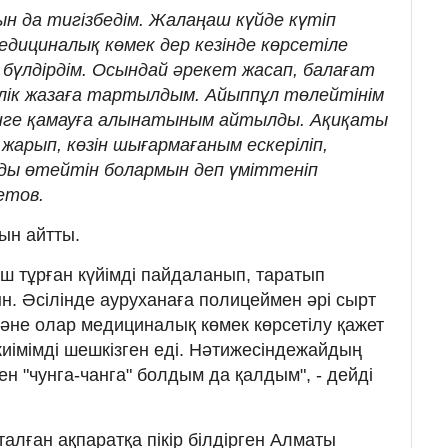
н да тигізбедім. Жалаңаш күйде күтіп
дициналық көмек дер кезінде көрсетіле
 бүлдірдім. Осындай әрекет жасап, балағат
ілік жазаға тартылдым. Айыппұл төлейтінім
үнге қамауға алынатыным айтылды. Ақиқаты
 жарып, көзін шығармағаным ескеріліп,
ды өтейтін болармын деп үміттеніп
етов.
ын айтты.
ш тұрған күйімді пайдаланып, таратып
ын. Әсілінде ауруханаға полицеймен әрі сырт
әне олар медициналық көмек көрсетілу қажет
киімімді шешкізген еді. Нәтижесіндежайдың
н "чунга-чанга" болдым да қалдым", - дейді
аталған ақпаратқа пікір білдірген Алматы