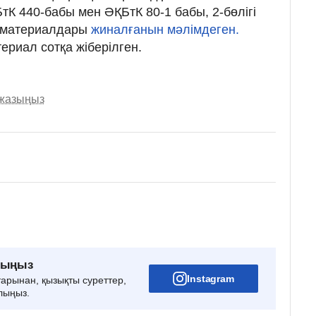
тК 440-бабы мен ӘҚБтК 80-1 бабы, 2-бөлігі
с материалдары
жиналғанын мәлімдеген.
ериал сотқа жіберілген.
 жазыңыз
рыңыз
Instagram
тарынан, қызықты суреттер,
лыңыз.