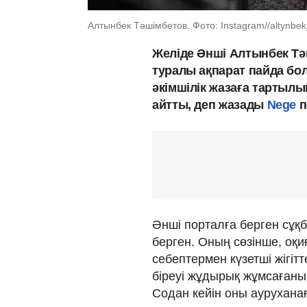
Алтынбек Тәшімбетов. Фото: Instagram//altynbe
Желіде Әнші Алтынбек Тә
туралы ақпарат пайда болғ
әкімшілік жазаға тартылы
айтты, деп жазады
Nege
п
Әнші порталға берген сұқ
берген. Оның сөзінше, оқи
себептермен күзетші жігіт
біреуі жұдырық жұмсағанын
Содан кейін оны ауруханағ