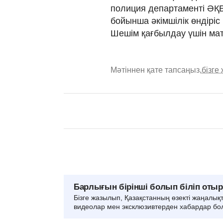
полиция департаменті ӘҚБ
бойынша әкімшілік өндірі
Шешім қағбылдау үшін мат
Мәтіннен қате тапсаңыз,
бізге
Барлығын бірінші болып біліп оты
Бізге жазылып, Қазақстанның өзекті жаңалық
видеолар мен эксклюзивтерден хабардар бо