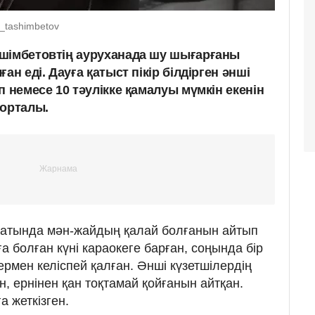
k_tashimbetov
шімбетовтің ауруханада шу шығарғаны
ан еді. Дауға қатыст пікір білдірген әнші
п немесе 10 тәулікке қамалуы мүмкін екенін
орталы.
батында мән-жайдың қалай болғанын айтып
ға болған күні караокеге барған, соңында бір
термен келіспей қалған. Әнші күзетшілердің
, ернінен қан тоқтамай қойғанын айтқан.
а жеткізген.