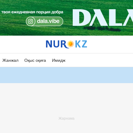
Жанжал
Оқыс оқиға
Имидж