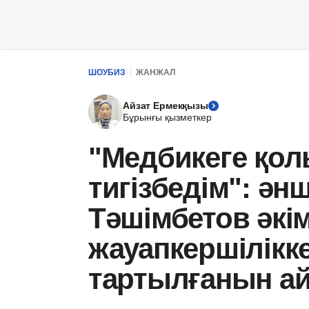
ШОУБИЗ
ЖАНЖАЛ
Айзат Ермекқызы
Бұрынғы қызметкер
"Медбикеге қо
тигізбедім": ән
Тәшімбетов әкі
жауапкершілікке
тартылғанын а