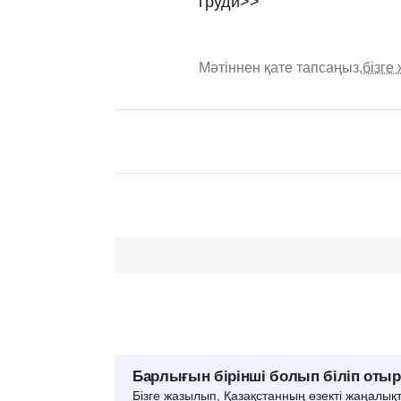
груди>>
Мәтіннен қате тапсаңыз,
бізге
Барлығын бірінші болып біліп оты
Бізге жазылып, Қазақстанның өзекті жаңалық