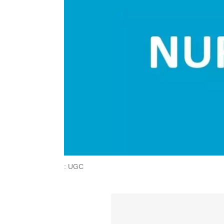
: UGC