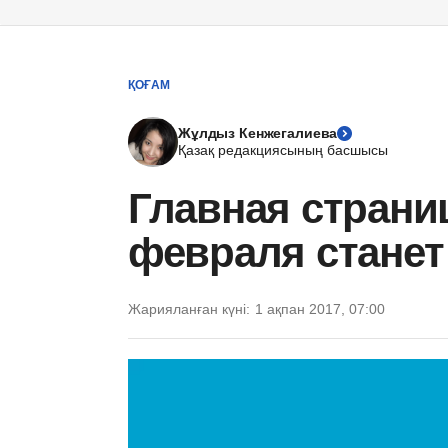
ҚОҒАМ
Жұлдыз Кенжегалиева
Қазақ редакциясының басшысы
Главная страни
февраля станет
Жарияланған күні:
1 ақпан 2017, 07:00