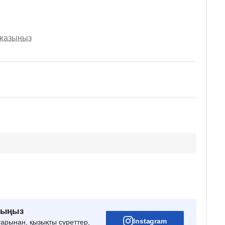
 жазыңыз
рыңыз
Instagram
тарынан, қызықты суреттер,