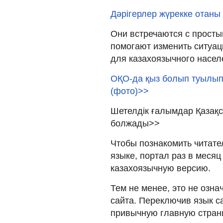
Дәрігерлер жүрекке отаны
Они встречаются с просты
помогают изменить ситуац
для казахоязычного насел
ОҚО-да қыз болып туылып,
(фото)>>
Шетелдік ғалымдар Қазақс
болжады>>
Чтобы познакомить читате
языке, портал раз в месяц
казахоязычную версию.
Тем не менее, это не означ
сайта. Переключив язык са
привычную главную страни