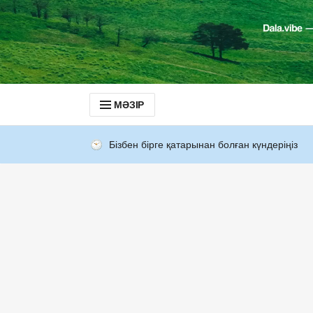
МӘЗІР
Бізбен бірге қатарынан болған күндеріңіз