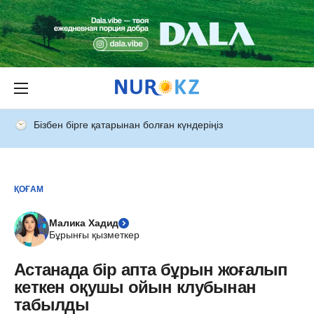
Бізбен бірге қатарынан болған күндеріңіз
ҚОҒАМ
Малика Хадид
Бұрынғы қызметкер
Астанада бір апта бұрын жоғалып
кеткен оқушы ойын клубынан
табылды