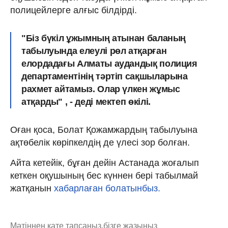
полицейлерге алғыс білдірді.
"Біз бүкіл ұжымның атынан баланың
табылуында елеулі рөл атқарған
елордадағы Алматы аудандық полиция
департаментінің тәртіп сақшыларына
рахмет айтамыз. Олар үлкен жұмыс
атқарды" , - деді мектеп өкілі.
Оған қоса, Болат Қожамжардың табылуына
ақтөбелік көріпкелдің де үлесі зор болған.
Айта кетейік, бұған дейін Астанада жоғалып
кеткен оқушының бес күннен бері табылмай
жатқанын
хабарлаған болатынбыз.
Мәтіннен қате тапсаңыз,
бізге жазыңыз