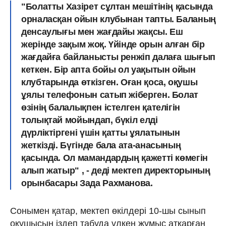
"Болатты Хазірет сұлтан мешітінің қасында
орналасқан ойын клубынан тапты. Баланың
денсаулығы мен жағдайы жақсы. Еш
жерінде зақым жоқ. Үйінде орын алған бір
жағдайға байланысты ренжіп далаға шығып
кеткен. Бір апта бойы ол уақытын ойын
клубтарында өткізген. Оған қоса, оқушы
ұялы
телефонын сатып жіберген.
Болат
өзінің балалықпен істелген қателігін
толықтай мойындап, бүкіл елді
дүрліктіргені үшін
қатты ұялатынын
жеткізді.
Бүгінде бала ата-анасының
қасында. Ол мамандардың қажетті көмегін
алып жатыр" , - деді мектеп директорының
орынбасары Зада Рахманова.
Сонымен қатар, мектеп өкілдері 10-шы сынып
оқушысын іздеп табуда үлкен жұмыс атқарған