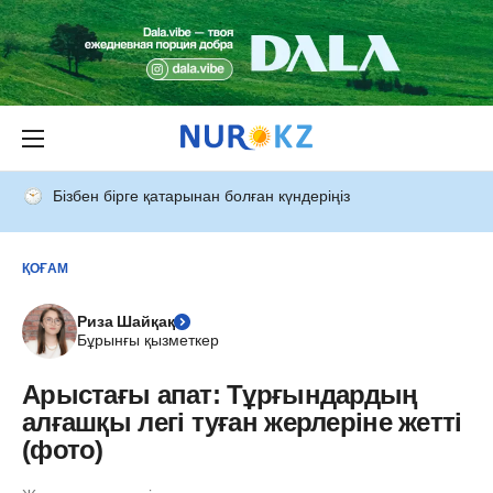
Бізбен бірге қатарынан болған күндеріңіз
ҚОҒАМ
Риза Шайқақ
Бұрынғы қызметкер
Арыстағы апат: Тұрғындардың
алғашқы легі туған жерлеріне жетті
(фото)