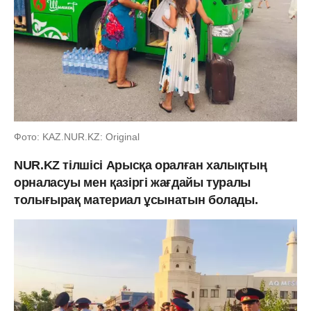
Фото: KAZ.NUR.KZ: Original
NUR.KZ тілшісі Арысқа оралған xалықтың
орналасуы мен қазіргі жағдайы туралы
толығырақ материал ұсынатын болады.