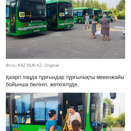
Фото: KAZ.NUR.KZ: Original
Қазіргі таңда тұрғындар тұрғылықты мекенжайы
бойынша бөлініп, жеткізілуде.