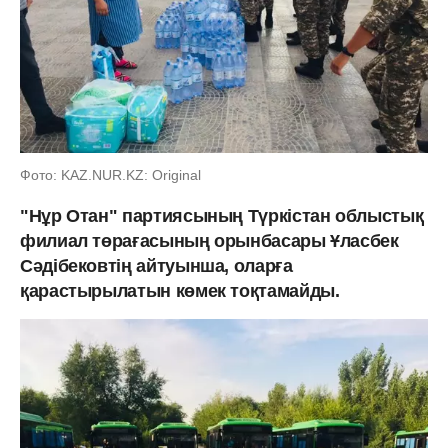
Фото: KAZ.NUR.KZ: Original
"Нұр Отан" партиясының Түркістан облыстық
филиал төрағасының орынбасары Ұласбек
Сәдібековтің айтуынша, оларға
қарастырылатын көмек тоқтамайды.