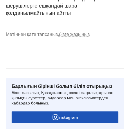
шерушілерге ешқандай шара
қолданылмайтынын айтты
Мәтіннен қате тапсаңыз,
бізге жазыңыз
Барлығын бірінші болып біліп отырыңыз
Бізге жазылып, Қазақстанның өзекті жаңалықтарынан,
қызықты суреттер, видеолар мен эксклюзивтерден
хабардар болыңыз.
Instagram