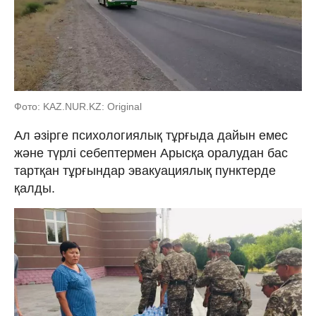
Фото: KAZ.NUR.KZ: Original
Ал әзірге псиxологиялық тұрғыда дайын емес
және түрлі себептермен Арысқа оралудан бас
тартқан тұрғындар эвакуациялық пунктерде
қалды.