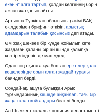
екенін" алға тартып
, қолдан келгеннің бәрін
ажсап жатқанын айтты.
Артынша Түркістан облысының әкімі БАҚ
өкілдерімен брифинг өткізіп,
арыстық
адамдарың талабын қисынсыз
деп атады.
Өмірзақ Шөкеев бір күнде жойылып кете
жаздаған қаланы бір ай ішінде қалыпқа
келтіретіндерін де мәлімдеді.
Одан соң оқиғаға куә болған
еріктілер қала
көшелерінде орын алған жағдай туралы
баяндап берді.
Сондай-ақ, ашуға булыққан Арыс
тұрғындарының
көшеде айқайлап, тағы бір
жаңа талап қойғандары
белгілі болды.
Ал Шымкент қалалық полиция департаменті