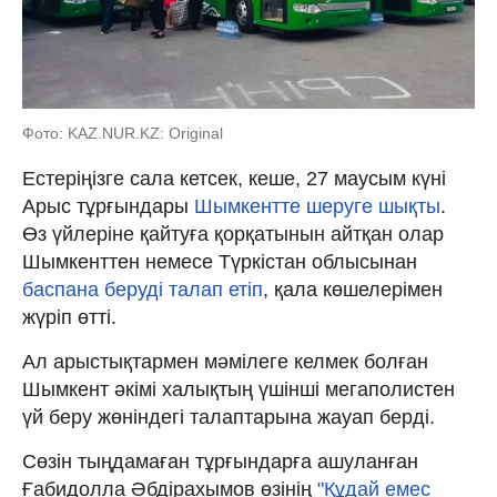
Фото: KAZ.NUR.KZ: Original
Естеріңізге сала кетсек, кеше, 27 маусым күні
Арыс тұрғындары
Шымкентте шеруге шықты
.
Өз үйлеріне қайтуға қорқатынын айтқан олар
Шымкенттен немесе Түркістан облысынан
баспана беруді талап етіп
, қала көшелерімен
жүріп өтті.
Ал арыстықтармен мәмілеге келмек болған
Шымкент әкімі халықтың үшінші мегаполистен
үй беру жөніндегі талаптарына жауап берді.
Сөзін тыңдамаған тұрғындарға ашуланған
Ғабидолла Әбдірахымов өзінің
"Құдай емес