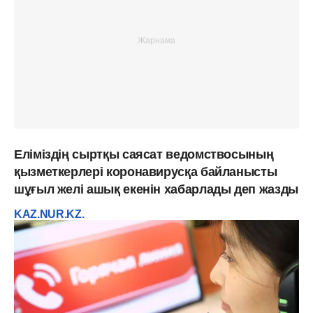
Еліміздің сыртқы саясат ведомствосының
қызметкерлері коронавирусқа байланысты
шұғыл желі ашық екенін хабарлады деп жазды
KAZ.NUR.KZ.