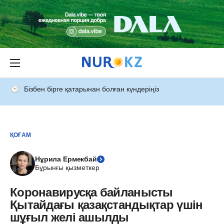
Бізбен бірге қатарынан болған күндеріңіз
ҚОҒАМ
Нұрила Ермекбай
Бұрынғы қызметкер
Коронавирусқа байланысты
Қытайдағы қазақстандықтар үшін
шұғыл желі ашылды