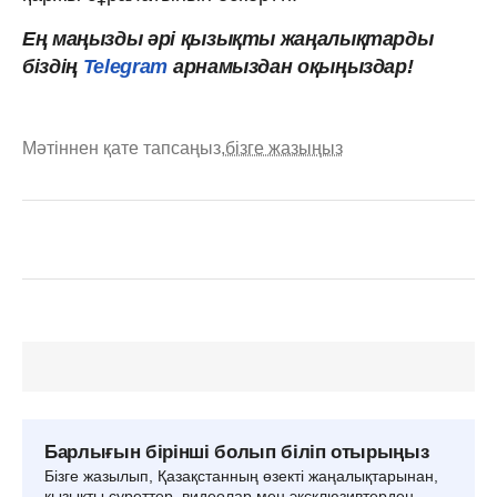
Ең маңызды әрі қызықты жаңалықтарды
біздің
Telegram
арнамыздан оқыңыздар!
Мәтіннен қате тапсаңыз,
бізге жазыңыз
Барлығын бірінші болып біліп отырыңыз
Бізге жазылып, Қазақстанның өзекті жаңалықтарынан,
қызықты суреттер, видеолар мен эксклюзивтерден