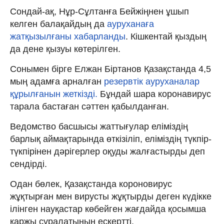
Сондай-ақ, Нұр-Сұлтанға Бейжіңнен ұшып
келген балақайдың да
ауруханаға
жатқызылғаны хабарланды
. Кішкентай қыздың
да дене қызуы көтерілген.
Сонымен бірге Елжан Біртанов Қазақстанда 4,5
мың адамға арналған
резервтік ауруханалар
құрылғанын жеткізді.
Бұндай шара коронавирус
тарала бастаған сәттен қабылданған.
Ведомство басшысы жаттығулар еліміздің
барлық аймақтарында өткізіліп, еліміздің түкпір-
түкпірінен дәрігерлер оқуды жалғастырды деп
сендірді.
Одан бөлек, Қазақстанда короновирус
жұқтырған мен вирусты жұқтырды деген күдікке
ілінген науқастар көбейген жағдайда қосымша
қаржы сұралатынын ескертті.