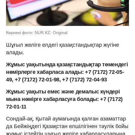
Көрнекі фото: NUR.KZ: Original
Шұғыл желіге елдегі қазақстандықтар жүгіне
алады.
Жұмыс уақытында қазақстандықтар төмендегі
нөмірлерге хабарласа алады: +7 (7172) 72-05-
49, +7 (7172) 72-01-98, +7 (7172) 72-04-93
Жұмыс уақыты емес және демалыс күндері
мына нөмірге хабарласуға болады: +7 (7172)
72-01-11
Сондай-ақ, Қытай аумағында қалған азаматтар
да Бейжіңдегі Қазақстан елшілігінен тәулік бойы
жұмыс істейтін шұғыл желіге хабарласуларына