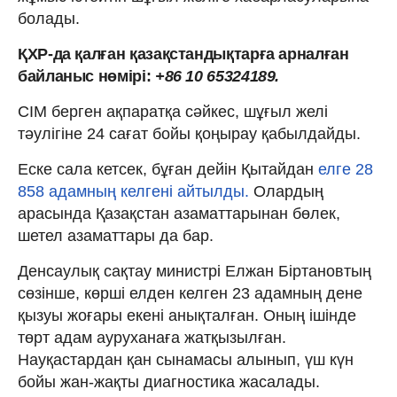
болады.
ҚХР-да қалған қазақстандықтарға арналған
байланыс нөмірі:
+86 10 65324189.
СІМ берген ақпаратқа сәйкес, шұғыл желі
тәулігіне 24 сағат бойы қоңырау қабылдайды.
Еске сала кетсек, бұған дейін Қытайдан
елге 28
858 адамның келгені айтылды.
Олардың
арасында Қазақстан азаматтарынан бөлек,
шетел азаматтары да бар.
Денсаулық сақтау министрі Елжан Біртановтың
сөзінше, көрші елден келген 23 адамның дене
қызуы жоғары екені анықталған. Оның ішінде
төрт адам ауруханаға жатқызылған.
Науқастардан қан сынамасы алынып, үш күн
бойы жан-жақты диагностика жасалады.