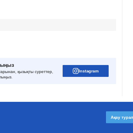
рыңыз
Instagram
тарынан, қызықты суреттер,
лыңыз.
Ақау тура