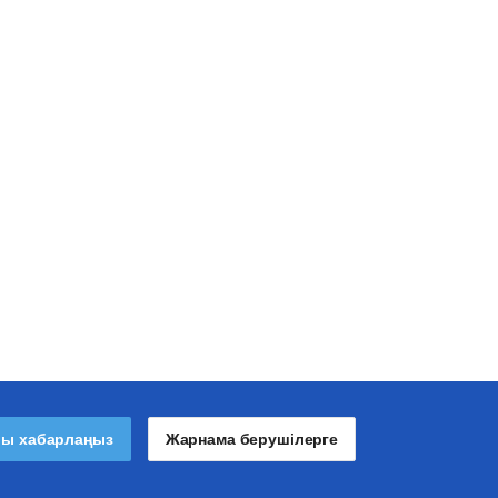
лы хабарлаңыз
Жарнама берушілерге