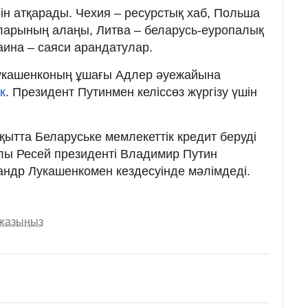
ін атқарады. Чехия – ресурстық хаб, Польша
ларының алаңы, Литва – беларусь-еуропалық
аина – саяси арандатулар.
Лукашенконың ұшағы Адлер әуежайына
к
. Президент Путинмен келіссөз жүргізу үшін
қытта Беларуське мемлекеттік кредит беруді
лы Ресей президенті Владимир Путин
сандр Лукашенкомен кездесуінде мәлімдеді.
 жазыңыз