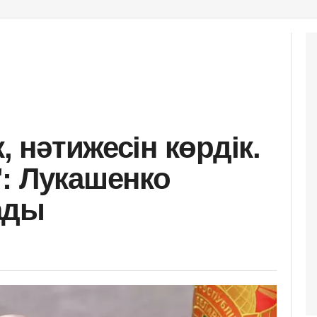
, нәтижесін көрдік.
: Лукашенко
ады