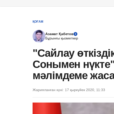
ҚОҒАМ
Азамат Қабетов
Бұрынғы қызметкер
"Сайлау өткіздік
Сонымен нүкте"
мәлімдеме жас
Жарияланған күні:
17 қыркүйек 2020, 11:33