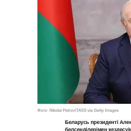
Фото: Nikolai Petrov\TASS via Getty Images
Беларусь президенті Але
белсенділерімен кездесу