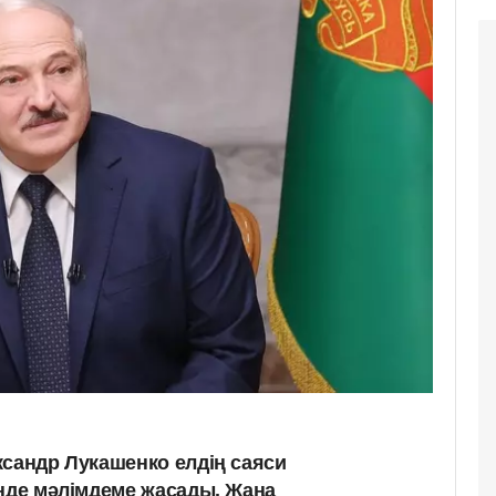
ксандр Лукашенко елдің саяси
інде мәлімдеме жасады. Жаңа