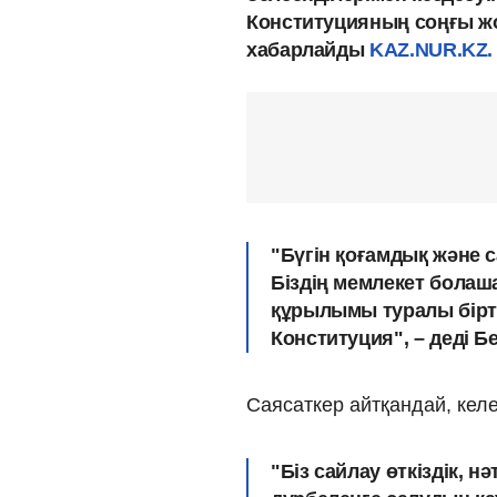
Конституцияның соңғы 
хабарлайды
KAZ.NUR.KZ.
"Бүгін қоғамдық және с
Біздің мемлекет болаша
құрылымы туралы бірт
Конституция", – деді 
Саясаткер айтқандай, келе
"Біз сайлау өткіздік, н