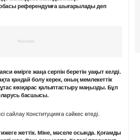
жобасы референдумға шығарылады деп
аяси өмірге жаңа серпін беретін уақыт келді.
қта қандай болу керек, оның мемлекеттік
ұтас көзқарас қалыптастыру маңызды. Бұл
Беларусь басшысы.
сі сайлау Конституцияға сәйкес өтеді.
әтижеге жеттік. Міне, мәселе осында. Қоғамды