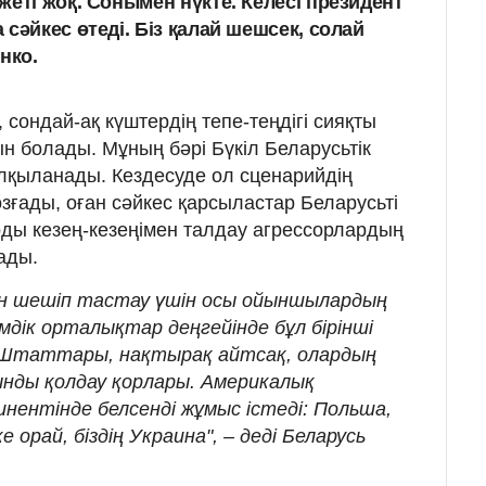
жеті жоқ. Сонымен нүкте. Келесі президент
сәйкес өтеді. Біз қалай шешсек, солай
енко.
 сондай-ақ күштердің тепе-теңдігі сияқты
н болады. Мұның бәрі Бүкіл Беларусьтік
лқыланады. Кездесуде ол сценарийдің
зғады, оған сәйкес қарсыластар Беларусьті
ды кезең-кезеңімен талдау агрессорлардың
шады.
ен шешіп тастау үшін осы ойыншылардың
дік орталықтар деңгейінде бұл бірінші
 Штаттары, нақтырақ айтсақ, олардың
нды қолдау қорлары. Америкалық
нентінде белсенді жұмыс істеді: Польша,
 орай, біздің Украина", – деді Беларусь