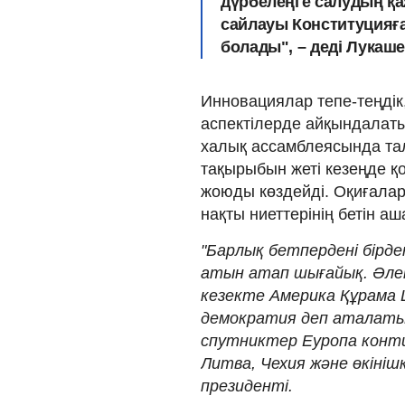
дүрбелеңге салудың қа
сайлауы Конституцияға 
болады
", – деді Лукаш
Инновациялар тепе-теңдік,
аспектілерде айқындалаты
халық ассамблеясында та
тақырыбын жеті кезеңде қо
жоюды көздейді. Оқиғалар
нақты ниеттерінің бетін а
"Барлық бетпердені бірд
атын атап шығайық. Әлем
кезекте Америка Құрама
демократия деп аталаты
спутниктер Еуропа конти
Литва, Чехия және өкінішке
президенті.