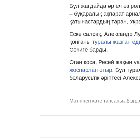
Бұл жағдайда әр ел өз рөл
– бұқаралық ақпарат арна
қатынастардың таран, Укр
Еске салсақ, Александр 
қонғаны
туралы жазған еді
Сочиге барды.
Оған қоса, Ресей жақын уа
жоспарлап отыр.
Бұл тура
беларусьтік әріптесі Алек
Мәтіннен қате тапсаңыз,
бізге