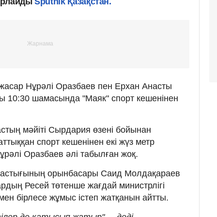
арлайды
Sputnik Қазақстан.
жасар Нұрәлі Оразбаев пен Ерхан Анасты
ғы 10:30 шамасында "Маяк" спорт кешенінен
астың мәйіті Сырдария өзені бойынан
ттыққан спорт кешенінен екі жүз метр
ұрәлі Оразбаев әлі табылған жоқ.
астығының орынбасары Саид Молдақараев
рдың Ресей төтенше жағдай министрлігі
мен бірлесе жұмыс істеп жатқанын айтты.
ілер де қатысып жатыр", – деді