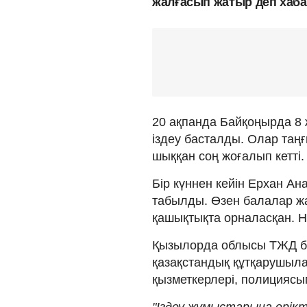
жалғасып жатыр деп хаб
20 ақпанда Байқоңырда 8 
іздеу басталды. Олар таң
шыққан соң жоғалып кетті.
Бір күннен кейін Ерхан Ан
табылды. Өзен балалар жа
қашықтықта орналасқан. Н
Қызылорда облысы ТЖД б
қазақстандық құтқарушыла
қызметкерлері, полициясы
"Іздеу жұмыстарына ерікт