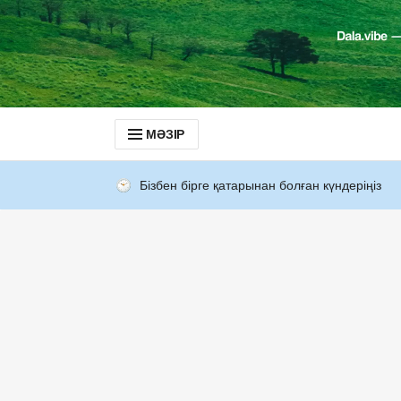
МӘЗІР
Бізбен бірге қатарынан болған күндеріңіз