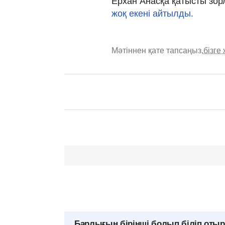
Ерхан Анасқа қатысты зо
жоқ екені айтылды.
Мәтіннен қате тапсаңыз,
бізге
Барлығын бірінші болып біліп оты