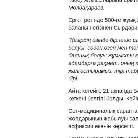
Молдақараев.
Ерікті ретінде 500-ге жуы
баланы негізінен Сырдария
"Қазірдің өзінде бірнеше 
болуы, содан өзен мен т
балшық болуы жұмысты қи
адамдарға рақмет, оның кө
жалғастырамыз, тірі табы
бірі.
Айта кетейік, 21 ақпанда 
кеткені белгілі болды. Кей
Сот-медициналық сараптам
жолдарының жабылуы сал
асфиксия екенін көрсетті.