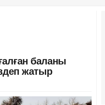
ғалған баланы
іздеп жатыр