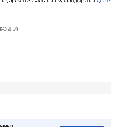
рлық әрекеті жасалғанын куәландыратын
дерек
 жазыңыз
рыңыз