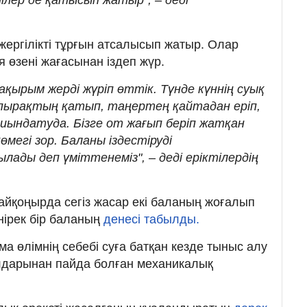
қ жергілікті тұрғын атсалысып жатыр. Олар
 өзені жағасынан іздеп жүр.
шақырым жерді жүріп өттік. Түнде күннің суық
опырақтың қатып, таңертең қайтадан еріп,
ындатуда. Бізге от жағып беріп жатқан
мегі зор. Баланы іздестіруді
лады деп үміттенеміз", – деді еріктілердің
Байқоңырда сегіз жасар екі баланың жоғалып
інірек бір баланың
денесі табылды.
а өлімнің себебі суға батқан кезде тыныс алу
дарынан пайда болған механикалық