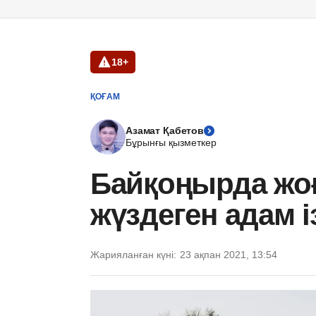
18+
ҚОҒАМ
Азамат Қабетов
Бұрынғы қызметкер
Байқоңырда жо
жүздеген адам 
Жарияланған күні:
23 ақпан 2021, 13:54