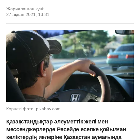
Жарияланған күні:
27 ақпан 2021, 13:31
Көрнекі фото: pixabay.com
Қазақстандықтар әлеуметтік желі мен
мессенджерлерде
Ресейде есепке қойылған
көліктердің иелеріне Қазақстан аумағында