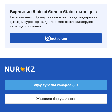
Барлығын бірінші болып біліп отырыңыз
Бізге жазылып, Қазақстанның өзекті жаңалықтарынан,
қызықты суреттер, видеолар мен эксклюзивтерден
хабардар болыңыз.
Instagram
Ақау туралы хабарлаңыз
Жарнама берушілерге