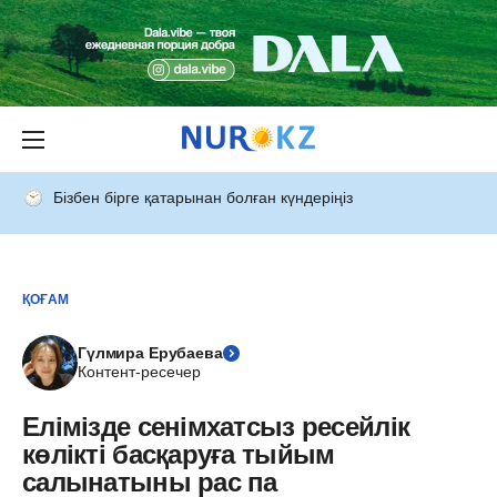
Бізбен бірге қатарынан болған күндеріңіз
ҚОҒАМ
Гүлмира Ерубаева
Контент-ресечер
Елімізде сенімхатсыз ресейлік
көлікті басқаруға тыйым
салынатыны рас па