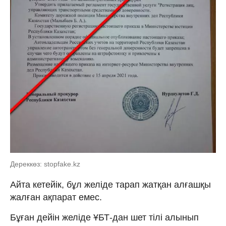
Дереккөз: stopfake.kz
Айта кетейік, бұл желіде тарап жатқан алғашқы
жалған ақпарат емес.
Бұған дейін желіде ҰБТ-дан шет тілі алынып