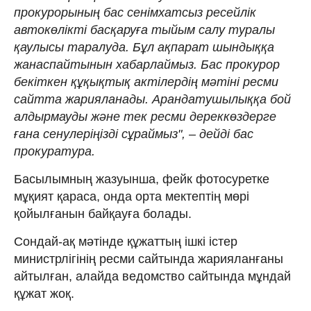
прокурорының бас сенімхатсыз ресейлік
автокөлікті басқаруға тыйым салу туралы
қаулысы таралуда. Бұл ақпарат шындыққа
жанаспайтынын хабарлаймыз. Бас прокурор
бекіткен құқықтық актілердің мәтіні ресми
сайтта жарияланады. Арандатушылыққа бой
алдырмауды және тек ресми дереккөздерге
ғана сенулеріңізді сұраймыз", – дейді бас
прокуратура.
Басылымның жазуынша, фейк фотосуретке
мұқият қараса, онда орта мектептің мөрі
қойылғанын байқауға болады.
Сондай-ақ мәтінде құжаттың ішкі істер
министрлігінің ресми сайтында жарияланғаны
айтылған, алайда ведомство сайтында мұндай
құжат жоқ.