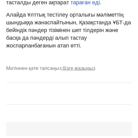
тасталды деген ақпарат
тараған еді
.
Алайда Ұлттық тестілеу орталығы мәліметтің
шындыққа жанаспайтынын, Қазақстанда ҰБТ-да
бейіндік пәндер тізімінен шет тілдерін және
басқа да пәндерді алып тастау
жоспарланбағанын атап өтті.
Мәтіннен қате тапсаңыз,
бізге жазыңыз