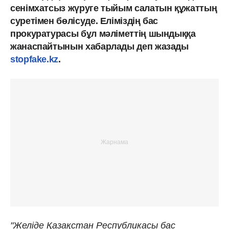
сенімхатсыз жүруге тыйым салатын құжаттың
суретімен бөлісуде. Еліміздің бас
прокуратурасы бұл мәліметтің шындыққа
жанаспайтынын хабарлады деп жазады
stopfake.kz
.
"Желіде Қазақстан Республикасы бас