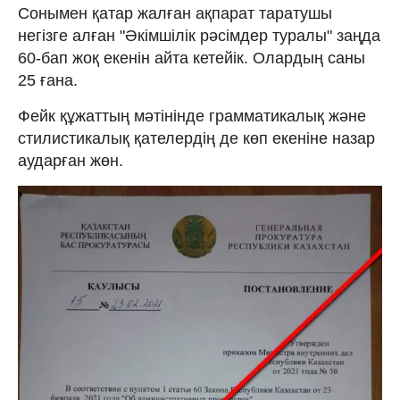
Сонымен қатар жалған ақпарат таратушы
негізге алған "Әкімшілік рәсімдер туралы" заңда
60-бап жоқ екенін айта кетейік. Олардың саны
25 ғана.
Фейк құжаттың мәтінінде грамматикалық және
стилистикалық қателердің де көп екеніне назар
аударған жөн.