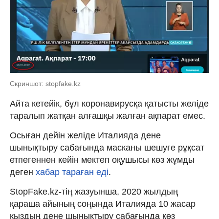
Скриншот: stopfake.kz
Айта кетейік, бұл коронавирусқа қатысты желіде
таралып жатқан алғашқы жалған ақпарат емес.
Осыған дейін желіде Италияда дене
шынықтыру сабағында масканы шешуге рұқсат
етпегеннен кейін мектеп оқушысы көз жұмды
деген
хабар тараған еді
.
StopFake.kz-тің жазуынша, 2020 жылдың
қараша айының соңында Италияда 10 жасар
қыздың дене шынықтыру сабағында көз