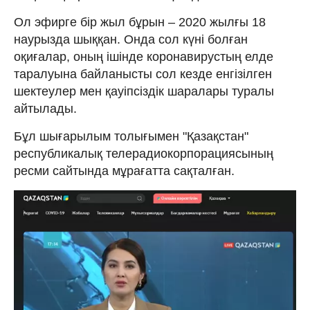
Ол эфирге бір жыл бұрын – 2020 жылғы 18
наурызда шыққан. Онда сол күні болған
оқиғалар, оның ішінде коронавирустың елде
таралуына байланысты сол кезде енгізілген
шектеулер мен қауіпсіздік шаралары туралы
айтылады.
Бұл шығарылым толығымен "Қазақстан"
республикалық телерадиокорпорациясының
ресми сайтында мұрағатта сақталған.