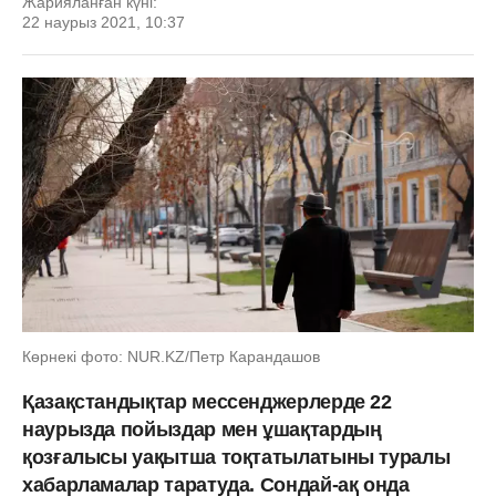
Жарияланған күні:
22 наурыз 2021, 10:37
Көрнекі фото: NUR.KZ/Петр Карандашов
Қазақстандықтар мессенджерлерде 22
наурызда пойыздар мен ұшақтардың
қозғалысы уақытша тоқтатылатыны туралы
хабарламалар таратуда. Сондай-ақ онда