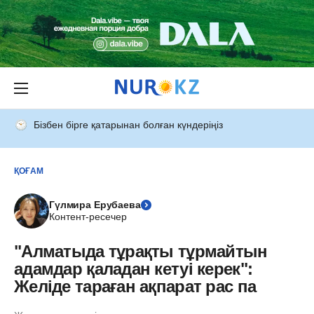
Бізбен бірге қатарынан болған күндеріңіз
ҚОҒАМ
Гүлмира Ерубаева
Контент-ресечер
"Алматыда тұрақты тұрмайтын
адамдар қаладан кетуі керек":
Желіде тараған ақпарат рас па