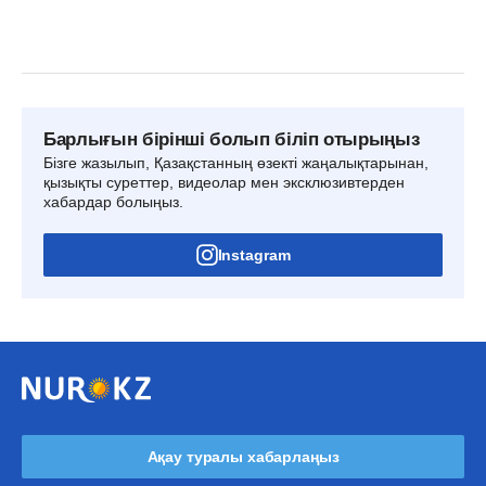
Барлығын бірінші болып біліп отырыңыз
Бізге жазылып, Қазақстанның өзекті жаңалықтарынан,
қызықты суреттер, видеолар мен эксклюзивтерден
хабардар болыңыз.
Instagram
Ақау туралы хабарлаңыз