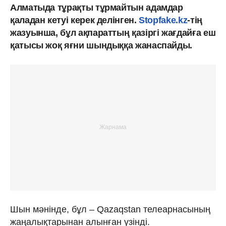
Алматыда тұрақты тұрмайтын адамдар
қаладан кетуі керек делінген.
Stopfake.kz
-тің
жазуынша, бұл ақпараттың қазіргі жағдайға еш
қатысы жоқ яғни шындыққа жанаспайды.
Шын мәнінде, бұл – Qazaqstan телеарнасының
жаңалықтарынан алынған үзінді.