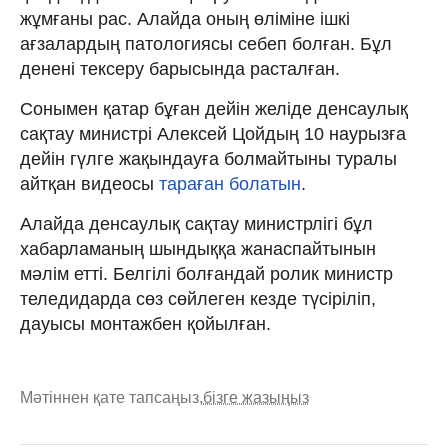
жұмғаны рас. Алайда оның өліміне ішкі
ағзалардың патологиясы себеп болған. Бұл
денені тексеру барысында расталған.
Сонымен қатар бұған дейін желіде денсаулық
сақтау министрі Алексей Цойдың 10 наурызға
дейін гүлге жақындауға болмайтыны туралы
айтқан видеосы
тараған болатын
.
Алайда денсаулық сақтау министрлігі бұл
хабарламаның шындыққа жанаспайтынын
мәлім етті. Белгілі болғандай ролик министр
теледидарда сөз сөйлеген кезде түсіріліп,
дауысы монтажбен қойылған.
Мәтіннен қате тапсаңыз,
бізге жазыңыз