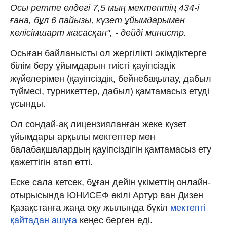
Осы ретте елдегі 7,5 мың мектептің 434-і
ғана, бұл 6 пайызы, күзет ұйымдарымен
келісімшарт жасасқан", - дейді министр.
Осыған байланысты ол жергілікті әкімдіктерге
білім беру ұйымдарын тиісті қауіпсіздік
жүйелерімен (қауіпсіздік, бейнебақылау, дабыл
түймесі, турникеттер, дабыл) қамтамасыз етуді
ұсынды.
Ол сондай-ақ лицензияланған жеке күзет
ұйымдары арқылы мектептер мен
балабақшалардың қауіпсіздігін қамтамасыз ету
қажеттігін атап өтті.
Еске сала кетсек, бұған дейін үкіметтің онлайн-
отырысында ЮНИСЕФ өкілі Артур ван Дизен
Қазақстанға жаңа оқу жылында бүкіл
мектепті
қайтадан ашуға
кеңес берген еді.