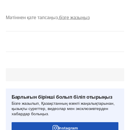
Мәтіннен қате тапсаңыз,
бізге жазыңыз
Барлығын бірінші болып біліп отырыңыз
Бізге жазылып, Қазақстанның өзекті жаңалықтарынан,
қызықты суреттер, видеолар мен эксклюзивтерден
хабардар болыңыз.
Instagram