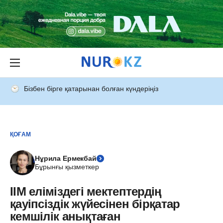
Бізбен бірге қатарынан болған күндеріңіз
ҚОҒАМ
Нұрила Ермекбай
Бұрынғы қызметкер
ІІМ еліміздегі мектептердің
қауіпсіздік жүйесінен бірқатар
кемшілік анықтаған