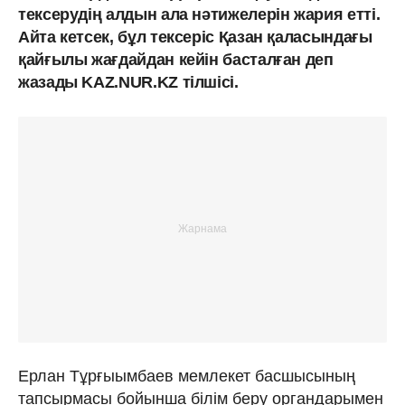
тексерудің алдын ала нәтижелерін жария етті.
Айта кетсек, бұл тексеріс Қазан қаласындағы
қайғылы жағдайдан кейін басталған деп
жазады KAZ.NUR.KZ тілшісі.
Ерлан Тұрғыымбаев мемлекет басшысының
тапсырмасы бойынша білім беру органдарымен