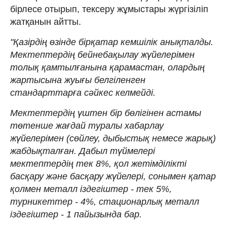
бірлесе отырып, тексеру жұмыстары жүргізіліп
жатқанын айтты.
"Қазірдің өзінде бірқатар кемшілік анықталды.
Мектептердің бейнебақылау жүйелерімен
толық қамтылғанына қарамастан, олардың
жартысына жуығы белгіленген
стандарттарға сәйкес келмейді.
Мектептердің үштен бір бөлігінен астамы
төтенше жағдай туралы хабарлау
жүйелерімен (сөйлеу, дыбыстық немесе жарық)
жабдықталған. Дабыл түймелері
мектептердің тек 8%, қол жетімділікті
басқару және басқару жүйелері, сонымен қатар
қолмен металл іздегіштер - тек 5%,
турникеттер - 4%, стационарлық металл
іздегіштер - 1 пайызында бар.