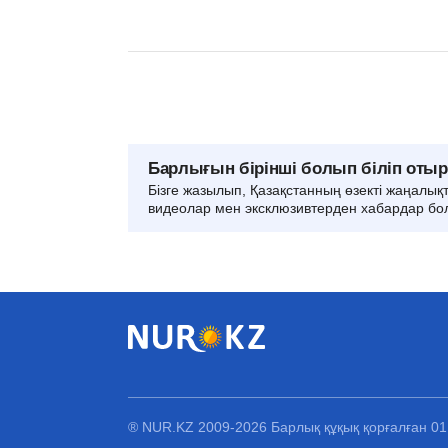
Барлығын бірінші болып біліп оты
Бізге жазылып, Қазақстанның өзекті жаңалық
видеолар мен эксклюзивтерден хабардар бо
® NUR.KZ 2009-2026 Барлық құқық қорғалған 0