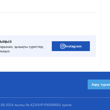
рыңыз
Instagram
тарынан, қызықты суреттер,
лыңыз.
Ақау тура
1.08.2024 жылғы № KZ43VPY00098001 куәлік.