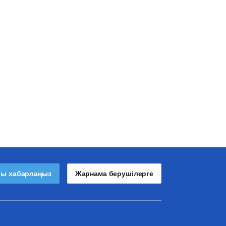
лы хабарлаңыз
Жарнама берушілерге