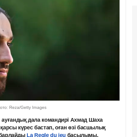
то: Reza/Getty Images
 ауғандық дала командирі Ахмад Шаха
қарсы күрес бастап, оған өзі басшылық
хабарлайды
La Regle du jeu
басылымы.