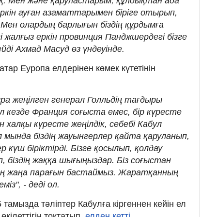
оқ. Мен және қаруластарым, құлдықтан ада
ркін ауған азаматтарымен біріге отырып,
. Мен олардың барлығын біздің құрдымға
і жалғыз еркін провинция Панджшердегі бізге
йді Ахмад Масуд өз үндеуінде.
атар Еуропа елдерінен көмек күтетінін
сыра жеңілген генерал Голльдің тағдыры
 кезде Франция соғыста емес, бір күресте
ған халқы күресте жеңілдік, себебі Кабул
 мында біздің жауынгерлер қайта қаруланып,
 күш біріктірді. Бізге қосылып, қолдау
п, біздің жаққа шығыңыздар. Біз соғыстан
ң жаңа парағын бастаймыз. Жаратқанның
із", - деді ол.
15 тамызда тәліптер Кабулға кіргеннен кейін ел
өкілеттігін тоқтатып,
елден кетті
.