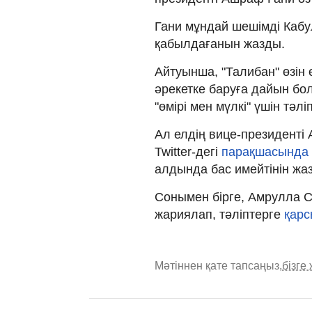
Гани мұндай шешімді Кабул
қабылдағанын жазды.
Айтуынша, "Талибан" өзін
әрекетке баруға дайын бол
"өмірі мен мүлкі" үшін тәлі
Ал елдің вице-президенті
Twitter-дегі
парақшасында
алдында бас имейтінін жа
Сонымен бірге, Амрулла С
жариялап, тәліптерге
қарс
Мәтіннен қате тапсаңыз,
бізге