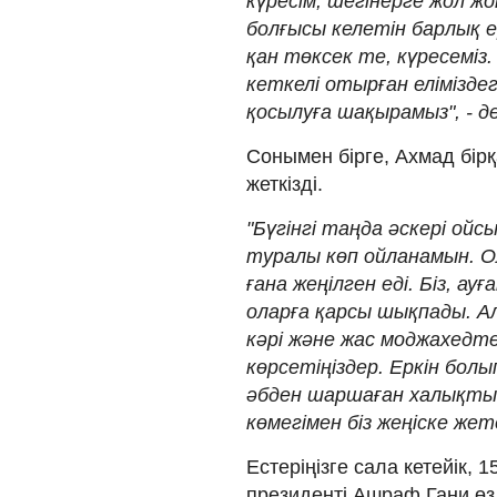
күресім, шегінерге жол ж
болғысы келетін барлық е
қан төксек те, күресеміз
кеткелі отырған еліміздег
қосылуға шақырамыз", - де
Сонымен бірге, Ахмад бірқ
жеткізді.
"Бүгінгі таңда әскері ой
туралы көп ойланамын. Ол
ғана жеңілген еді. Біз, ау
оларға қарсы шықпады. Ал
кәрі және жас моджахедтер
көрсетіңіздер. Еркін болы
әбден шаршаған халықты
көмегімен біз жеңіске жетем
Естеріңізге сала кетейік, 
президенті Ашраф Гани өз 