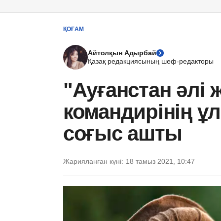
ҚОҒАМ
Айтолқын Адырбай
Қазақ редакциясының шеф-редакторы
"Ауғанстан әлі 
командирінің ұ
соғыс ашты
Жарияланған күні:
18 тамыз 2021, 10:47