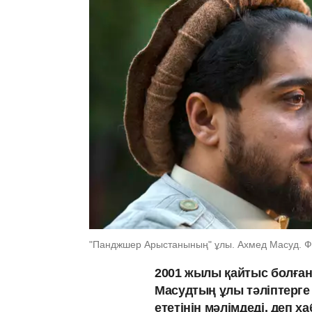
"Панджшер Арыстанының" ұлы. Ахмед Масуд. Фо
2001 жылы қайтыс болған
Масудтың ұлы тәліптерге 
ететінін мәлімдеді, деп 