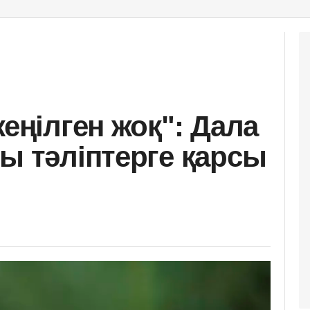
жеңілген жоқ": Дала
лы тәліптерге қарсы