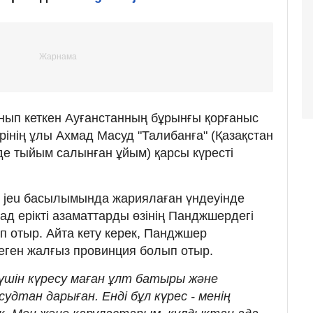
нып кеткен Ауғанстанның бұрынғы қорғаныс
рінің ұлы Ахмад Масуд "Талибанға" (Қазақстан
де тыйым салынған ұйым) қарсы күресті
u jeu басылымында жариялаған үндеуінде
ад ерікті азаматтарды өзінің Панджшердегі
п отыр. Айта кету керек, Панджшер
пеген жалғыз провинция болып отыр.
і үшін күресу маған ұлт батыры және
удтан дарыған. Енді бұл күрес - менің