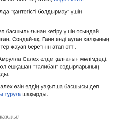
да "қантөгісті болдырмау" үшін
 ел басшылығынан кетіру үшін осындай
ған. Сондай-ақ, Гани енді ауған халқының
птер жауап беретінін атап өтті.
 Амрулла Салех елде қалғанын мәлімдеді.
ол ешқашан "Талибан" содырларының
зды.
алех өзін елдің уақытша басшысы деп
ы тұруға
шақырды.
 жазыңыз