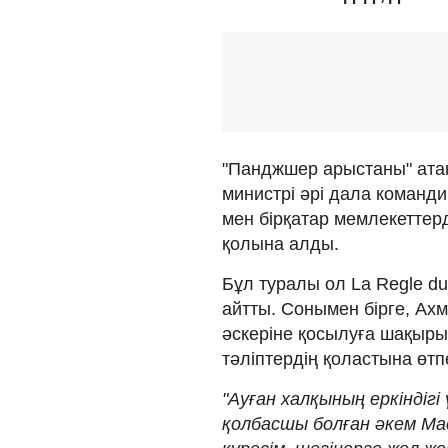
"Панджшер арыстаны" ата
министрі әрі дала команди
мен бірқатар мемлекеттер
қолына алды.
Бұл туралы ол La Regle d
айтты. Сонымен бірге, Ахм
әскеріне қосылуға шақыры
тәліптердің қоластына өт
"Ауған халқының еркіндіг
қолбасшы болған әкем Мас