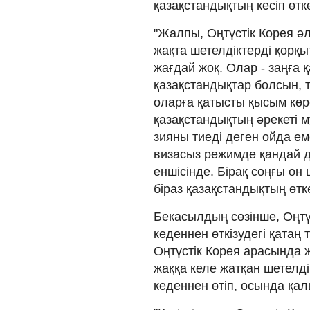
қазақстандықтың кесіп өтк
"Жалпы, Оңтүстік Корея әл
жақта шетелдіктерді қорқыт
жағдай жоқ. Олар - заңға
қазақстандықтар болсын, 
оларға қатысты қысым көрс
қазақстандықтың әрекеті м
зияны тиеді деген ойда е
визасыз режимде қандай да
еншісінде. Бірақ соңғы он
біраз қазақстандықтың өткен
Бекасылдың сөзінше, Оңтү
кеденнен өткізудегі қатаң 
Оңтүстік Корея арасында 
жаққа келе жатқан шетелді
кеденнен өтіп, осында қал