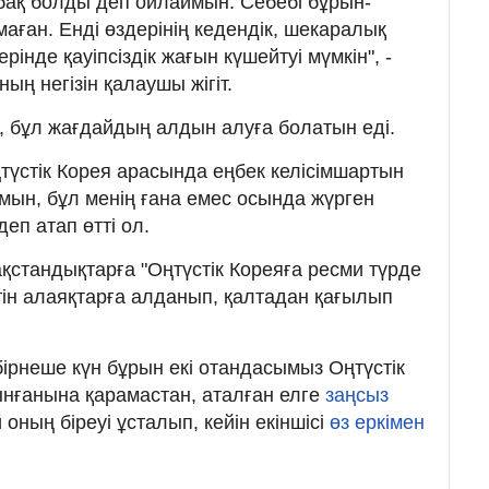
бақ болды деп ойлаймын. Себебі бұрын-
аған. Енді өздерінің кедендік, шекаралық
інде қауіпсіздік жағын күшейтуі мүмкін", -
ың негізін қалаушы жігіт.
е, бұл жағдайдың алдын алуға болатын еді.
түстік Корея арасында еңбек келісімшартын
мын, бұл менің ғана емес осында жүрген
деп атап өтті ол.
қстандықтарға "Оңтүстік Кореяға ресми түрде
ін алаяқтарға алданып, қалтадан қағылып
бірнеше күн бұрын екі отандасымыз Оңтүстік
ынғанына қарамастан, аталған елге
заңсыз
 оның біреуі ұсталып, кейін екіншісі
өз еркімен