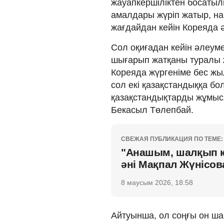
жауапкершіліктен босатыл
амалдары жүріп жатыр, на
жағдайдан кейін Кореяда ә
Сол оқиғадан кейін әлеум
шығарып жатқаны туралы ж
Кореяда жүргеніме бес жы
сол екі қазақстандыққа б
қазақстандықтарды жұмысқа
Бекасыл Төлепбай.
СВЕЖАЯ ПУБЛИКАЦИЯ ПО ТЕМЕ:
"Анашым, шалқып кү
әні Мақпал Жүнісо
8 маусым 2026, 18:58
Айтуынша, ол соңғы он ша