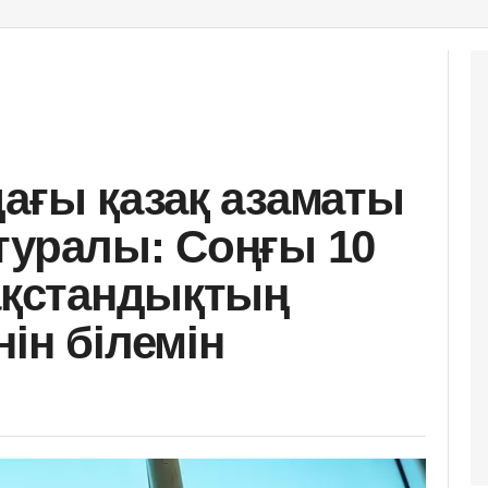
дағы қазақ азаматы
туралы: Соңғы 10
зақстандықтың
ін білемін