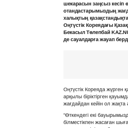
шекарасын заңсыз кесіп ө
отандастарымыздың жағда
халықтың қазақстандықта
Оңтүстік Кореядағы Қаза
Бекасыл Төлепбай KAZ.NUR
де сауалдарға жауап берді
Оңтүстік Кореяда жүрген 
арқылы біріктірген қауымд
жағдайдан кейін ол жақта 
"Өткендегі екі бауырымызды
білместікпен жасаған шыға