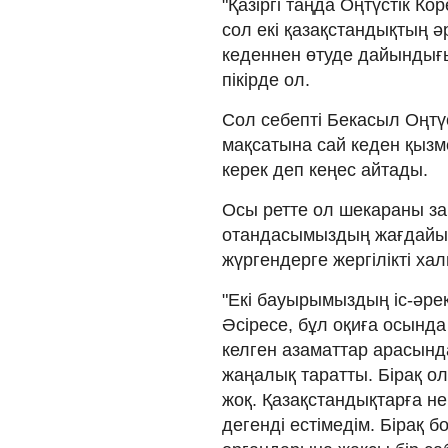
"Қазіргі таңда Оңтүстік Ко
сол екі қазақстандықтың 
кеденнен өтуде дайындығы
пікірде ол.
Сол себепті Бекасыл Оңтүс
мақсатына сай кеден қызм
керек деп кеңес айтады.
Осы ретте ол шекараны заңс
отандасымыздың жағдайына
жүргендерге жергілікті ха
"Екі бауырымыздың іс-әре
Әсіресе, бұл оқиға осынд
келген азаматтар арасынд
жаңалық таратты. Бірақ ол
жоқ. Қазақстандықтарға не
дегенді естімедім. Бірақ 