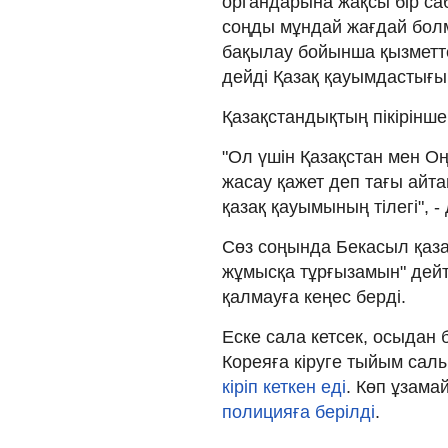
органдарына жақсы бір са
соңды мұндай жағдай болм
бақылау бойынша қызметтер
дейді Қазақ қауымдастығын
Қазақстандықтың пікірінш
"Ол үшін Қазақстан мен Оң
жасау қажет деп тағы айта
қазақ қауымының тілегі", - 
Сөз соңында Бекасыл қаза
жұмысқа тұрғызамын" дейт
қалмауға кеңес берді.
Еске сала кетсек, осыдан 
Кореяға кіруге тыйым сал
кіріп кеткен еді
. Көп ұзамай
полицияға берілді
.