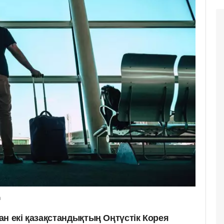
m
н екі қазақстандықтың Оңтүстік Корея