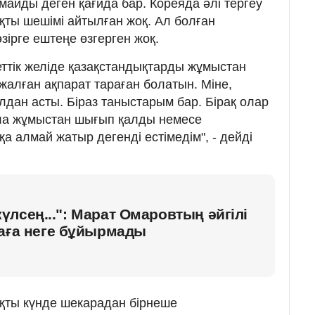
майды деген қағида бар. Кореяда әлі тергеу
қты шешімі айтылған жоқ. Ал болған
зірге ештеңе өзгерген жоқ.
еттік желіде қазақстандықтарды жұмыстан
алған ақпарат тараған болатын. Міне,
лдан асты. Біраз таныстарым бар. Бірақ олар
ола жұмыстан шығып қалды немесе
 алмай жатыр дегенді естімедім", - дейді
лсең...": Марат Омаровтың әйгілі
ваға неге бұйырмады
қты күнде шекарадан бірнеше