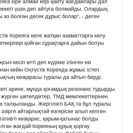
реяға кіре алмай кері қайту жағдайлары дәл
әрекеті үшін деп айтуға болмайды. Олардың
 аз болған десек дұрыс болар", - деген
тік Кореяға келе жатқан азаматтарға келу
еткерлері қойған сұрақтарға дайын болуы
ыз кесіп өтті деп күдікке ілінген екі
н кейін Оңтүстік Кореяда жұмыс істеп
лықтың көзқарасы туралы да айтып берді.
кеті әрине, мұнда қоғамдық резонанс тудырды.
а жүрген шетелдіктер, ТМД мемлекеттерінен
а талқыланды. Жергілікті БАҚ та бұл туралы
 әзірге айтарлықтай өзгеріске алып келген
гативті көзқарас, қарым-қатынас болды
болған жағдай Кореяның құқық қорғау