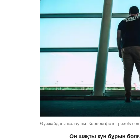
Әуежайдағы жолаушы. Көрнекі фото: pexels.co
Он шақты күн бұрын болға