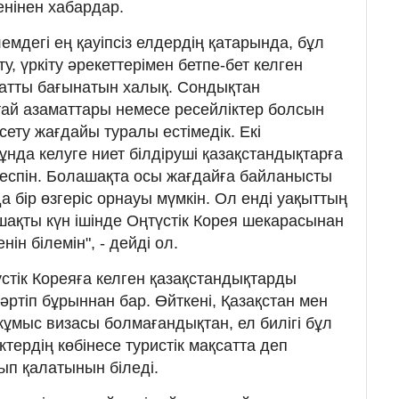
енінен хабардар.
емдегі ең қауіпсіз елдердің қатарында, бұл
у, үркіту әрекеттерімен бетпе-бет келген
 қатты бағынатын халық. Сондықтан
тай азаматтары немесе ресейліктер болсын
ету жағдайы туралы естімедік. Екі
ұнда келуге ниет білдіруші қазақстандықтарға
меспін. Болашақта осы жағдайға байланысты
 бір өзгеріс орнауы мүмкін. Ол енді уақыттың
 шақты күн ішінде Оңтүстік Корея шекарасынан
ін білемін", - дейді ол.
стік Кореяға келген қазақстандықтарды
тәртіп бұрыннан бар. Өйткені, Қазақстан мен
жұмыс визасы болмағандықтан, ел билігі бұл
ктердің көбінесе туристік мақсатта деп
ып қалатынын біледі.