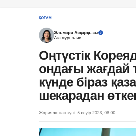
ҚОҒАМ
Эльмира Асқарқызы
Аға журналист
Оңтүстік Корея
ондағы жағдай 
күнде біраз қа
шекарадан өткен
Жарияланған күні:
5 сәуір 2023, 08:00