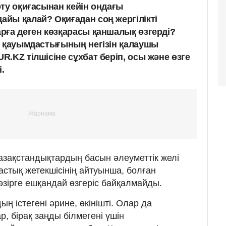
ту оқиғасынан кейін ондағы
йы қалай? Оқиғадан соң жергілікті
рға деген көзқарасы қаншалық өзгерді?
қ қауымдастығының негізін қалаушы
.KZ тілшісіне сұхбат беріп, осы және өзге
.
қазақстандықтардың басын әлеуметтік желі
астық жетекшісінің айтуынша, болған
әзірге ешқандай өзгеріс байқалмайды.
ң істегені әрине, өкінішті. Олар да
р, бірақ заңды білмегені үшін