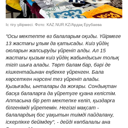
Іс тігу үйірмесі. Фото: KAZ.NUR.KZ/Ардақ Ерубаева
"Осы мектепте өз балаларым оқиды. Үйірмеге
13 жастағы ұлым да қатысады. Киіз үйдің
оюларын жапсыруды үйреніп алды. Ал 15
жастағы қызым киіз үйдің жабындысын толық
тігіп шыға алады. Төрт балам бар, бәрі де
кішкентайынан еңбекке үйренген. Бала
көрсеткен нәрсені тез үйреніп алады.
Қызығады, ынталары да жоғары. Сондықтан
басқа балаларға да үйретуге қуана келістім.
Аптасына бір рет мектепке келіп, қыздарға
білгенімді үйретемін. Негізгі мақсат -
балалардың бос уақытын тиімді пайдалану,
іскерлікке бейімдеу", - дейді көпбалалы ана