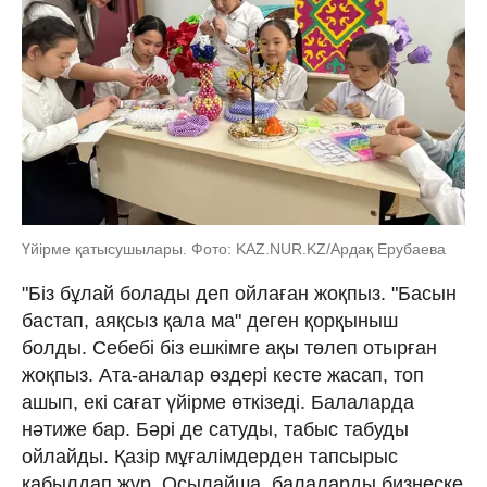
Үйірме қатысушылары. Фото: KAZ.NUR.KZ/Ардақ Ерубаева
"Біз бұлай болады деп ойлаған жоқпыз. "Басын
бастап, аяқсыз қала ма" деген қорқыныш
болды. Себебі біз ешкімге ақы төлеп отырған
жоқпыз. Ата-аналар өздері кесте жасап, топ
ашып, екі сағат үйірме өткізеді. Балаларда
нәтиже бар. Бәрі де сатуды, табыс табуды
ойлайды. Қазір мұғалімдерден тапсырыс
қабылдап жүр. Осылайша, балаларды бизнеске