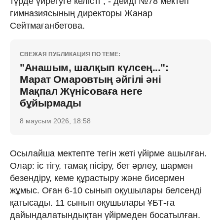
түрде үйретуге келісті", - дейді №78 мектеп
гимназиясының директоры Жанар
Сейтмағанбетова.
СВЕЖАЯ ПУБЛИКАЦИЯ ПО ТЕМЕ:
"Анашым, шалқып күлсең...":
Марат Омаровтың әйгілі әні
Мақпал Жүнісоваға неге
бұйырмады
8 маусым 2026, 18:58
Осылайша мектепте тегін жеті үйірме ашылған.
Олар: іс тігу, тамақ пісіру, бет әрлеу, шармен
безендіру, кеме құрастыру және бисермен
жұмыс. Оған 6-10 сынып оқушылары белсенді
қатысады. 11 сынып оқушылары ҰБТ-ға
дайындалатындықтан үйірмеден босатылған.