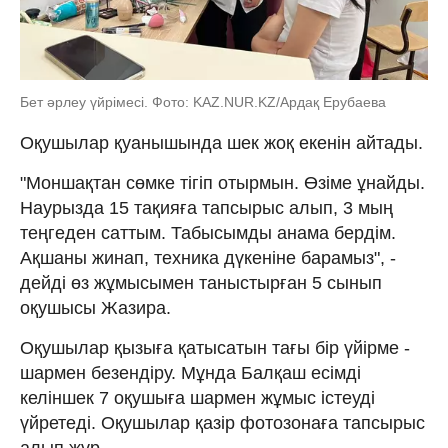
Бет әрлеу үйрімесі. Фото: KAZ.NUR.KZ/Ардақ Ерубаева
Оқушылар қуанышында шек жоқ екенін айтады.
"Моншақтан сөмке тігіп отырмын. Өзіме ұнайды.
Наурызда 15 тақияға тапсырыс алып, 3 мың
теңгеден саттым. Табысымды анама бердім.
Ақшаны жинап, техника дүкеніне барамыз", -
дейді өз жұмысымен таныстырған 5 сынып
оқушысы Жазира.
Оқушылар қызыға қатысатын тағы бір үйірме -
шармен безендіру. Мұнда Балқаш есімді
келіншек 7 оқушыға шармен жұмыс істеуді
үйретеді. Оқушылар қазір фотозонаға тапсырыс
алып жүр.