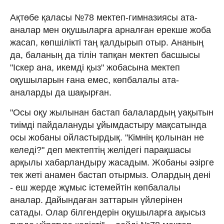
Ақтөбе қаласы №78 мектеп-гимназиясы ата-
аналар мен оқушыларға арналған ерекше жоба
жасап, көпшілікті таң қалдырып отыр. Ананың
да, баланың да тілін тапқан мектеп басшысы
"Іскер ана, икемді қыз" жобасына мектеп
оқушыларын ғана емес, көпбалалы ата-
аналарды да шақырған.
"Осы оқу жылынан бастап балалардың уақытын
тиімді пайдалануды ұйымдастыру мақсатында
осы жобаны ойластырдық. "Кімнің қолынан не
келеді?" деп мектептің желідегі парақшасы
арқылы хабарландыру жасадым. Жобаны әзірге
тек жеті анамен бастап отырмыз. Олардың дені
- еш жерде жұмыс істемейтін көпбалалы
аналар. Дайындаған заттарын үйлерінен
сатады. Олар білгендерін оқушыларға ақысыз