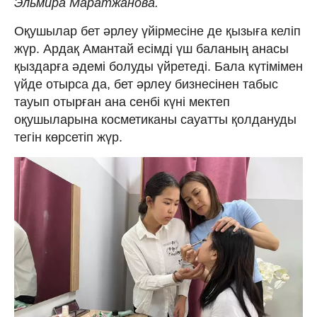
Эльмира Маратжанова.
Оқушылар бет әрлеу үйірмесіне де қызыға келіп
жүр. Ардақ Амантай есімді үш баланың анасы
қыздарға әдемі болуды үйретеді. Бала күтімімен
үйде отырса да, бет әрлеу бизнесінен табыс
тауып отырған ана сенбі күні мектеп
оқушыларына косметиканы сауатты қолдануды
тегін көрсетіп жүр.