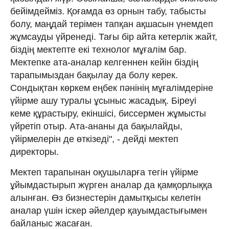
бейімдейміз. Қоғамда өз орнын табу, табысты
болу, маңдай терімен тапқан ақшасын үнемдеп
жұмсауды үйренеді. Тағы бір айта кетерлік жайт,
біздің мектепте екі технолог мұғалім бар.
Мектепке ата-аналар келгеннен кейін біздің
тарапымыздан бақылау да болу керек.
Сондықтан көркем еңбек пәнінің мұғалімдеріне
үйірме ашу туралы ұсыныс жасадық. Біреуі
кеме құрастыру, екіншісі, биссермен жұмысты
үйретіп отыр. Ата-ананы да бақылайды,
үйірмелерін де өткізеді", - дейді мектеп
директоры.
Мектеп тарапынан оқушыларға тегін үйірме
ұйымдастырып жүрген аналар да қамқорлыққа
алынған. Өз бизнестерін дамытқысы келетін
аналар үшін іскер әйелдер қауымдастығымен
байланыс жасаған.