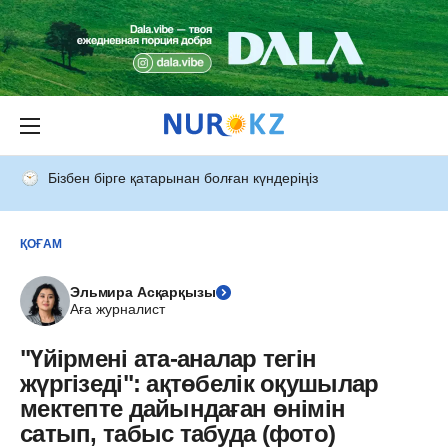
Бізбен бірге қатарынан болған күндеріңіз
ҚОҒАМ
Эльмира Асқарқызы
Аға журналист
"Үйірмені ата-аналар тегін
жүргізеді": ақтөбелік оқушылар
мектепте дайындаған өнімін
сатып, табыс табуда (фото)