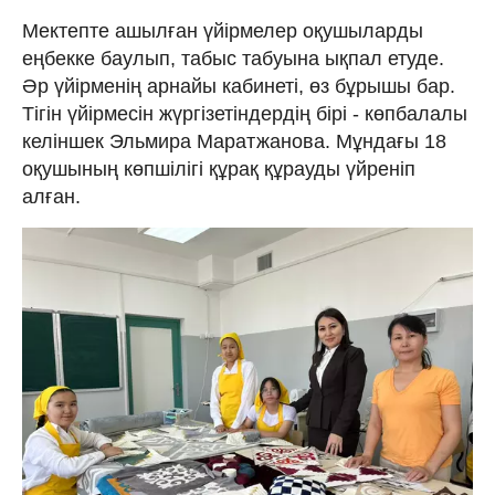
Мектепте ашылған үйірмелер оқушыларды
еңбекке баулып, табыс табуына ықпал етуде.
Әр үйірменің арнайы кабинеті, өз бұрышы бар.
Тігін үйірмесін жүргізетіндердің бірі - көпбалалы
келіншек Эльмира Маратжанова. Мұндағы 18
оқушының көпшілігі құрақ құрауды үйреніп
алған.