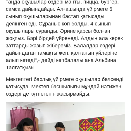
таңда оқушылар өздері манты, пицца, бургер,
самса дайындайды. Алғашында үйірмеге 6
сынып оқушыларынан бастап қатысады
делінген еді. Сұраныс көп болды. 4 сынып
оқушылары сұранды. Әрине қарсы болған
жоқпыз. Бәрі бірдей үйренеді. Алдын ала керек
заттарды жазып жібереміз. Балалдар өздері
дайындаған тамақты жеп, қалғанын үйлеріне
алып кетеді",- дейді көпбалалы ана Альбина
Талғатқызы.
Мектептегі барлық үйірмеге оқушылар белсенді
қатысуда. Мектеп басшылығы мұндай нәтижені
өздері де күтпегенін жасырмайды.