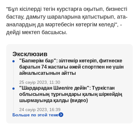
"Бұл кісілерді тегін курстарға оқытып, бизнесті
бастау, дамыту шараларына қатыстырып, ата-
аналардың да мәртебесін көтергім келеді", -
дейді мектеп басшысы.
Эксклюзив
"Бапкерім бар": зілтемір көтеріп, фитнеске
баратын 74 жастағы әжей спортпен не үшін
айналысатынын айтты
25 сәуір 2023, 11:30
"Шардарадан Шиеліге дейін": Түркістан
облысының тұрғындары қалың шіркейдің
шырмауында қалды (видео)
24 сәуір 2023, 16:39
Больше по этой теме