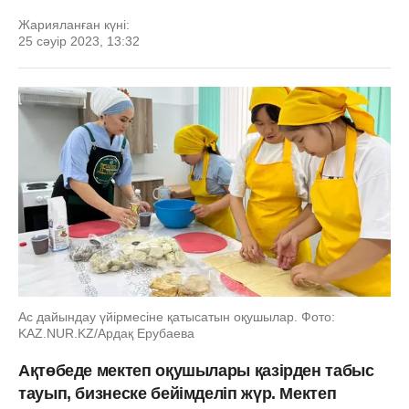
Жарияланған күні:
25 сәуір 2023, 13:32
Ас дайындау үйірмесіне қатысатын оқушылар. Фото:
KAZ.NUR.KZ/Ардақ Ерубаева
Ақтөбеде мектеп оқушылары қазірден табыс
тауып, бизнеске бейімделіп жүр. Мектеп