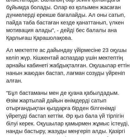
бұйымда болады. Олар өз қолымен жасаған
дүниелерді ерекше бағалайды. Ал оны сатып,
пайда таба бастаған кезде қанаттанып, үлкен
мотивация алады", - дейді бес балалы ана
Қарлығаш Қарашолақова.
Ал мектепте ас дайындау үйірмесіне 23 оқушы
келіп жүр. Кішкентай аспаздар үшін мектептің
арнайы кабинеті жабдықталған. Оқушылар еттін
нанын жаюдан бастап, лағман созуды үйреніп
алған.
"Бұл бастаманы мен де қуана қабылдадым.
Өзім жартылай дайын өнімдерді сатып
отырғандықтан қыздарға бірден білгенімді
үйретуді бастап кеттім. Әр қыз бала үй тірлігін
білуі керек. Оқушылар қамырмен жұмыс істеуді,
нанды бастыру, жазуды меңгеріп алды. Қазіргі