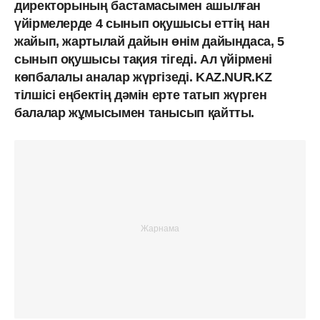
директорының бастамасымен ашылған
үйірмелерде 4 сынып оқушысы еттің нан
жайып, жартылай дайын өнім дайындаса, 5
сынып оқушысы тақия тігеді. Ал үйірмені
көпбалалы аналар жүргізеді. KAZ.NUR.KZ
тілшісі еңбектің дәмін ерте татып жүрген
балалар жұмысымен танысып қайтты.