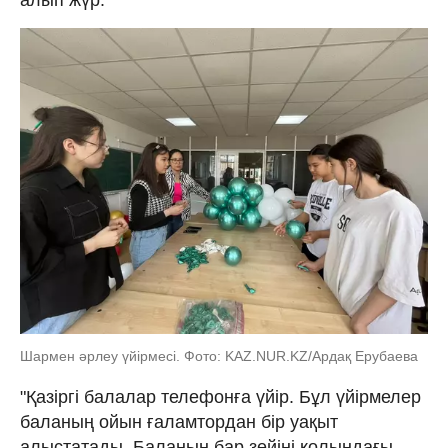
Шармен әрлеу үйірмесі. Фото: KAZ.NUR.KZ/Ардақ Ерубаева
"Қазіргі балалар телефонға үйір. Бұл үйірмелер
баланың ойын ғаламтордан бір уақыт
алыстатады. Баланың бар зейіні қолындағы