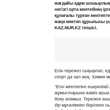
жағдайы адам шошырлық 
негізгі орта мектебінің і
құлағалы тұрған мектепт
жаңа мектеп құрылысы үш
KAZ.NUR.KZ тілшісі.
Есік-терезесі сықырлап, ед
спорт да зал жоқ. Химия м
"Ескі мектепке ешқандай 
жұмыстарына өзіміз ақша 
бояу аламыз. Терезені аш
Әр мұғалімнен берілген 