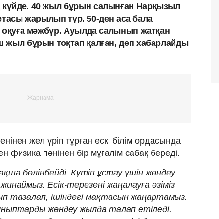
күйде. 40 жыл бұрын салынған Нарқызыл
ргетасы жарылып тұр. 50-ден аса бала
е оқуға мәжбүр. Ауылда салынып жатқан
 жыл бұрын тоқтап қалған, деп хабарлайды
енінен жел үріп тұрған ескі білім ордасында
ен физика пәнінен бір мұғалім сабақ береді.
ақша бөлінбейді. Күтіп ұстау үшін жөндеу
жинаймыз. Есік-терезені жаңалауға өзіміз
ып тазалап, ішіндегі мақтасын жаңартамыз.
сыныптарды жөндеу жылда талап етіледі.