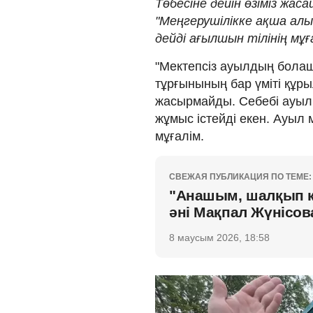
Төбесіне дейін өзіміз жас
"Меңгерушілікке ақша алы
дейді ағылшын тілінің мұғ
"Мектепсіз ауылдың болаш
тұрғынының бар үміті құры
жасырмайды. Себебі ауыл
жұмыс істейді екен. Ауыл 
мұғалім.
СВЕЖАЯ ПУБЛИКАЦИЯ ПО ТЕМЕ:
"Анашым, шалқып кү
әні Мақпал Жүнісо
8 маусым 2026, 18:58