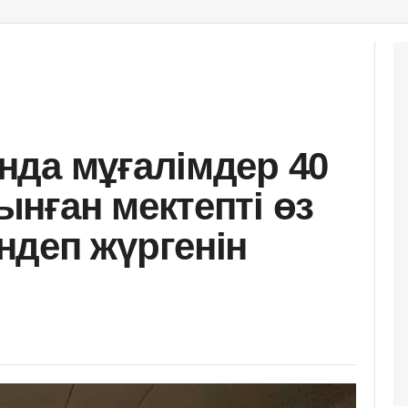
да мұғалімдер 40
нған мектепті өз
деп жүргенін