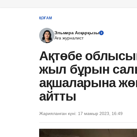
ҚОҒАМ
Эльмира Асқарқызы
Аға журналист
Ақтөбе облысын
жыл бұрын салы
ақшаларына жөн
айтты
Жарияланған күні:
17 мамыр 2023, 16:49