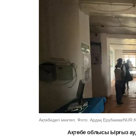
Ақтөбедегі мектеп. Фото: Ардақ Ерубаева/NUR.
Ақтөбе облысы Ырғыз ау