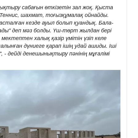
ықтыру сабағын өткізетін зал жоқ. Қыста
 Теннис, шахмат, тоғызқұмалақ ойнайды.
сталған кезде ауыл болып қуандық. Бала-
ады" деп мәз болды. Үш-төрт жылдан бері
ектептен халық қазір үмітін үзіп келе
лынған дүниеге қарап ішің удай ашиды. Іші
 - дейді денешынықтыру пәнінің мұғалімі