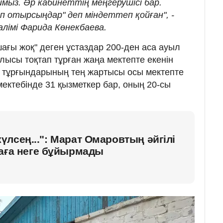
аймыз. Әр кабинеттің меңгерушісі бар.
п отырсыңдар" деп міндеттеп қойған", -
алімі Фарида Көнекбаева.
ағы жоқ" деген ұстаздар 200-ден аса ауыл
лысы тоқтап тұрған жаңа мектепте екенін
 тұрғындарының тең жартысы осы мектепте
мектебінде 31 қызметкер бар, оның 20-сы
лсең...": Марат Омаровтың әйгілі
ваға неге бұйырмады