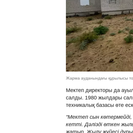
Жарма ауданындағы құрылысы тоқ
Мектеп директоры да ауы
салды. 1980 жылдары сал
техникалық базасы өте еск
"Мектеп сын көтермейді, 
кетті. Дәлізді өткен жыл
жатыр. Жылу жүйесі дұры