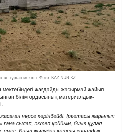
тап тұрған мектеп. Фото: KAZ.NUR.KZ
л мектебіндегі жағдайды жасырмай жайып
ынған білім ордасының материалдық-
і.
жасаған нәрсе көрінбейді. Іргетасы жарылып
ы ғана сылап, әктеп қойдым, биыл құлап
с емес. Биыл жылудан қатты қиналдық.