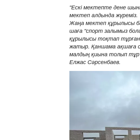
"Ескі мектепте дене шын
мектеп алдында жүреміз.
Жаңа мектеп құрылысы ба
шаға "спорт залымыз бол
құрылысы тоқтап тұрған м
жатыр. Қаншама ақшаға са
малдың қиына толып тұр",
Елжас Сәрсенбаев.