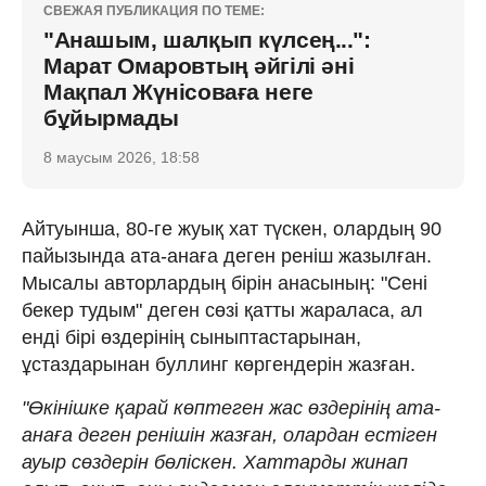
СВЕЖАЯ ПУБЛИКАЦИЯ ПО ТЕМЕ:
"Анашым, шалқып күлсең...":
Марат Омаровтың әйгілі әні
Мақпал Жүнісоваға неге
бұйырмады
8 маусым 2026, 18:58
Айтуынша, 80-ге жуық хат түскен, олардың 90
пайызында ата-анаға деген реніш жазылған.
Мысалы авторлардың бірін анасының: "Сені
бекер тудым" деген сөзі қатты жараласа, ал
енді бірі өздерінің сыныптастарынан,
ұстаздарынан буллинг көргендерін жазған.
"Өкінішке қарай көптеген жас өздерінің ата-
анаға деген ренішін жазған, олардан естіген
ауыр сөздерін бөліскен. Хаттарды жинап