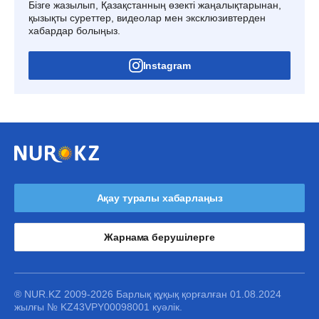
Бізге жазылып, Қазақстанның өзекті жаңалықтарынан,
қызықты суреттер, видеолар мен эксклюзивтерден
хабардар болыңыз.
Instagram
Ақау туралы хабарлаңыз
Жарнама берушілерге
® NUR.KZ 2009-2026 Барлық құқық қорғалған 01.08.2024
жылғы № KZ43VPY00098001 куәлік.