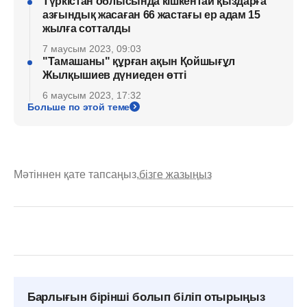
Түркістан облысында кішкентай қыздарға
азғындық жасаған 66 жастағы ер адам 15
жылға сотталды
7 маусым 2023, 09:03
"Тамашаны" құрған ақын Қойшығұл
Жылқышиев дүниеден өтті
6 маусым 2023, 17:32
Больше по этой теме
Мәтіннен қате тапсаңыз,
бізге жазыңыз
Барлығын бірінші болып біліп отырыңыз