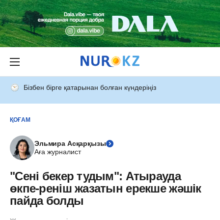
Бізбен бірге қатарынан болған күндеріңіз
ҚОҒАМ
Эльмира Асқарқызы
Аға журналист
"Сені бекер тудым": Атырауда
өкпе-реніш жазатын ерекше жәшік
пайда болды