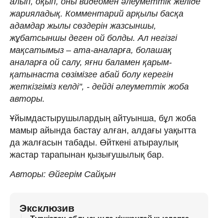
алып, оқып, оны видеомен әлеуметтік желіде
жарияладық. Комментарий арқылы басқа
адамдар жылы сөздерін жазсыншы,
жұбатсыншы деген ой болды. Ал негізгі
мақсатымыз – ата-аналарға, болашақ
аналарға ой салу, яғни баламен қарым-
қатынаста сөзімізге абай болу керегін
жеткізгіміз келді", - дейді әлеуметтік жоба
авторы.
Ұйымдастырушылардың айтуынша, бұл жоба
мамыр айында бастау алған, алдағы уақытта
да жалғасын табады. Өйткені атыраулық
жастар тарапынан қызығушылық бар.
Авторы: Әйгерім Сайқын
Эксклюзив