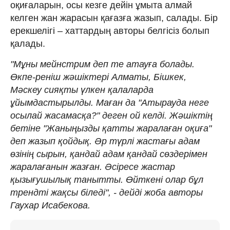
оқиғаларын, осы кезге дейін ұмыта алмай
келген жан жарасын қағазға жазып, салады. Бір
ерекшелігі – хаттардың авторы белгісіз болып
қалады.
"Мұны мейнстрим деп те атауға болады.
Өкпе-реніш жәшіктері Алматы, Бішкек,
Мәскеу сияқты үлкен қалаларда
ұйымдастырылды. Маған да "Атырауда неге
осылай жасамасқа?" деген ой келді. Жәшіктің
бетіне "Жаныңызды қатты жаралаған оқиға"
деп жазып қойдық. Әр түрлі жастағы адам
өзінің сырын, қандай адам қандай сөздерімен
жаралағанын жазған. Әсіресе жастар
қызығушылық танытты. Өйткені олар бұл
трендті жақсы біледі", - дейді жоба авторы
Гаухар Исабекова.