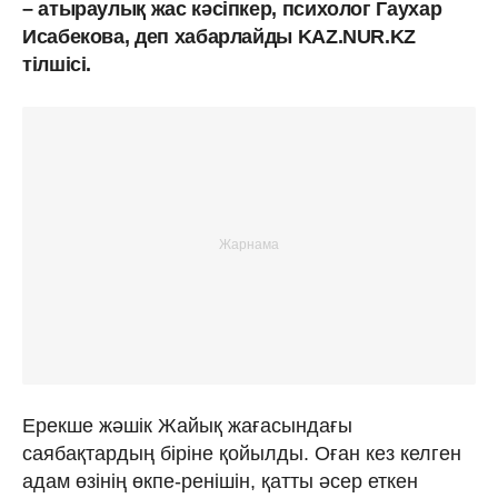
– атыраулық жас кәсіпкер, психолог Гаухар
Исабекова, деп хабарлайды KAZ.NUR.KZ
тілшісі.
Ерекше жәшік Жайық жағасындағы
саябақтардың біріне қойылды. Оған кез келген
адам өзінің өкпе-ренішін, қатты әсер еткен