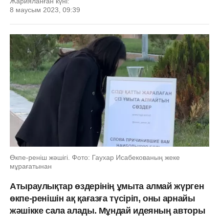
Жарияланған күні:
8 маусым 2023, 09:39
Өкпе-реніш жәшігі. Фото: Гаухар Исабекованың жеке
мұрағатынан
Атыраулықтар өздерінің ұмыта алмай жүрген
өкпе-ренішін ақ қағазға түсіріп, оны арнайы
жәшікке сала алады. Мұндай идеяның авторы