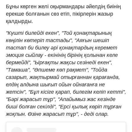
Бұны көрген желі оқырмандары әйелдің биінің
ерекше болғанын сөз етіп, пікірлерін жазыр
қалдырды.
"Күшті билейді екен", "Той қонақтарының
көңілін көтеріп тастады", "Аяғын шешіп
тастап би билеу әрі қонақтардың керемет
эмоция сыйлау - екінінің бірінің қолынан келе
бермейді", "Ырғақты жақсы сезінеді екен",
"Тамаша", "Әпшеме көп рақмет", "Тойда
сазарып, жақтырмай отырғаннан қарағанда,
елдің алдына шығып ойын ойнағанға не
жетсін", "Бұл кісіге қарап, билегім келіп кетті",
"Бәрі жарасып тұр", "Апайымыз жас кезінде
биші болған секілді", "Ерсі қылық көріп тұрған
жоқпын. Өзіне жарасып тұр", - деді олар.