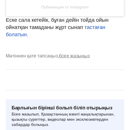
Публикация от Instagram
Еске сала кетейік, бұған дейін тойда ойын
ойнатқан тамаданы жұрт сынап
тастаған
болатын.
Мәтіннен қате тапсаңыз,
бізге жазыңыз
Барлығын бірінші болып біліп отырыңыз
Бізге жазылып, Қазақстанның өзекті жаңалықтарынан,
қызықты суреттер, видеолар мен эксклюзивтерден
хабардар болыңыз.