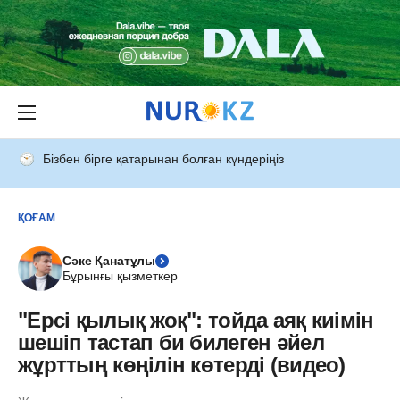
Бізбен бірге қатарынан болған күндеріңіз
ҚОҒАМ
Сәке Қанатұлы
Бұрынғы қызметкер
"Ерсі қылық жоқ": тойда аяқ киімін
шешіп тастап би билеген әйел
жұрттың көңілін көтерді (видео)