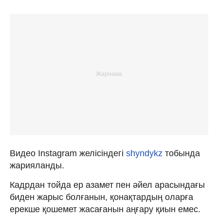
Видео Instagram желісіндегі
shyndykz
тобында
жарияланды.
Кадрдан тойда ер азамет пен әйел арасындағы
биден жарыс болғанын, қонақтардың оларға
ерекше қошемет жасағанын аңғару қиын емес.