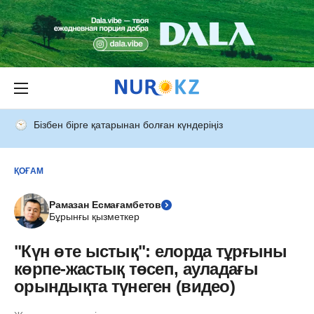
Бізбен бірге қатарынан болған күндеріңіз
ҚОҒАМ
Рамазан Есмағамбетов
Бұрынғы қызметкер
"Күн өте ыстық": елорда тұрғыны
көрпе-жастық төсеп, ауладағы
орындықта түнеген (видео)