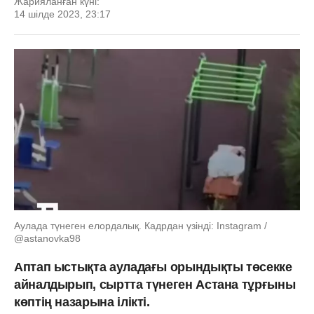
Жарияланған күні:
14 шілде 2023, 23:17
Аулада түнеген елордалық. Кадрдан үзінді: Instagram /
@astanovka98
Аптап ыстықта ауладағы орындықты төсекке
айналдырып, сыртта түнеген Астана тұрғыны
көптің назарына ілікті.