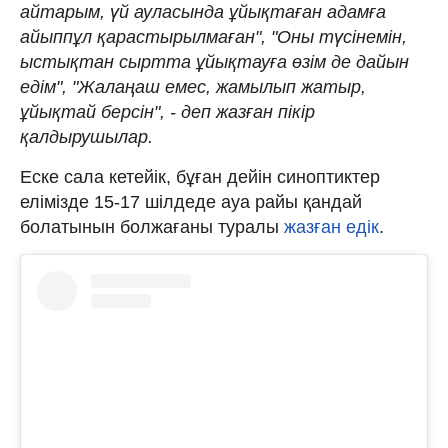
айтарым, үй ауласында ұйықтаған адамға
айыппұл қарастырылмаған", "Оны түсінемін,
ыстықтан сыртта ұйықтауға өзім де дайын
едім", "Жалаңаш емес, жамылып жатыр,
ұйықтай берсін", - деп жазған пікір
қалдырушылар.
Еске сала кетейік, бұған дейін синоптиктер
елімізде 15-17 шілдеде ауа райы қандай
болатынын болжағаны туралы
жазған едік
.