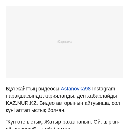
Бұл жайттың видеосы
Astanovka98
Instagram
парақшасында жарияланды, деп хабарлайды
KAZ.NUR.KZ. Видео авторының айтуынша, сол
күні аптап ыстық болған.
"Күн өте ыстық. Жатыр рахаттанып. Ой, шіркін-
ай, десеңші", - дейді автор.