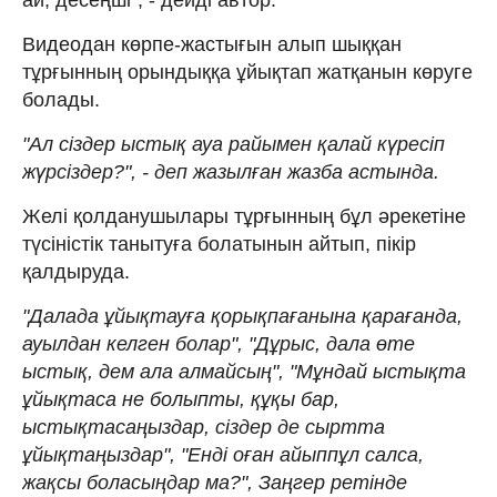
Видеодан көрпе-жастығын алып шыққан
тұрғынның орындыққа ұйықтап жатқанын көруге
болады.
"Ал сіздер ыстық ауа райымен қалай күресіп
жүрсіздер?", - деп жазылған жазба астында.
Желі қолданушылары тұрғынның бұл әрекетіне
түсіністік танытуға болатынын айтып, пікір
қалдыруда.
"Далада ұйықтауға қорықпағанына қарағанда,
ауылдан келген болар", "Дұрыс, дала өте
ыстық, дем ала алмайсың", "Мұндай ыстықта
ұйықтаса не болыпты, құқы бар,
ыстықтасаңыздар, сіздер де сыртта
ұйықтаңыздар", "Енді оған айыппұл салса,
жақсы боласыңдар ма?", Заңгер ретінде