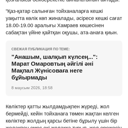
"Қаз-қатар салынған тойханаларға кешкі
уақытта көлік көп жиналады, әсіресе кешкі сағат
18.00-19.00 аралығы Хамраев көшесінен
сабақтан үйіне қайтқан оқушы, ата-анаға қиын.
СВЕЖАЯ ПУБЛИКАЦИЯ ПО ТЕМЕ:
"Анашым, шалқып күлсең...":
Марат Омаровтың әйгілі әні
Мақпал Жүнісоваға неге
бұйырмады
8 маусым 2026, 18:58
Көліктер қатты жылдамдықпен жүреді, жол
бермейді, кейін тойханаға төмен жақтан келген
көліктер жолдың қарсы бетіне бұрылу үшін бір
жолақпен емес екі жолаққа тұрып, жол ережесін