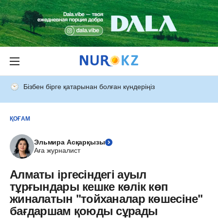
Бізбен бірге қатарынан болған күндеріңіз
ҚОҒАМ
Эльмира Асқарқызы
Аға журналист
Алматы іргесіндегі ауыл
тұрғындары кешке көлік көп
жиналатын "тойханалар көшесіне"
бағдаршам қоюды сұрады