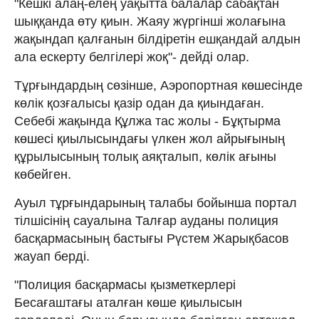
"Кешкі алаң-елең уақытта балалар сабақтан
шыққанда өту қиын. Жаяу жүргінші жолағына
жақындап қалғанын білдіретін ешқандай алдын
ала ескерту белгілері жоқ"- дейді олар.
Тұрғындардың сөзінше, Аэропортная көшесінде
көлік қозғалысы қазір одан да қиындаған.
Себебі жақында Құлжа тас жолы - Бұқтырма
көшесі қиылысындағы үлкен жол айрығының
құрылысының толық аяқталып, көлік ағыны
көбейген.
Ауыл тұрғындарының талабы бойынша портал
тілшісінің сауалына Талғар ауданы полиция
басқармасының бастығы Рүстем Жарықбасов
жауап берді.
"Полиция басқармасы қызметкерлері
Бесағаштағы аталған көше қиылысын