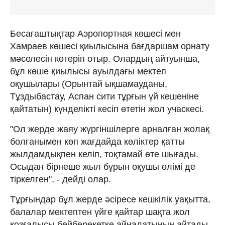
Бесағаштықтар Аэропортная көшесі мен
Хамраев көшесі қиылысына бағдаршам орнату
мәселесін көтеріп отыр. Олардың айтуынша,
бұл көше қиылысы ауылдағы мектеп
оқушылары (Орынтай ықшамауданы,
Тұздыбастау, Аспан сити тұрғын үй кешеніне
қайтатын) күнделікті кесіп өтетін жол учаскесі.
"Ол жерде жаяу жүргіншілерге арналған жолақ
болғанымен көп жағдайда көліктер қатты
жылдамдықпен келіп, тоқтамай өте шығады.
Осыдан бірнеше жыл бұрын оқушы өлімі де
тіркелген", - дейді олар.
Тұрғындар бұл жерде әсіресе кешкілік уақытта,
балалар мектептен үйге қайтар шақта жол
қозғалысы бейберекетке айналатынын айтады.