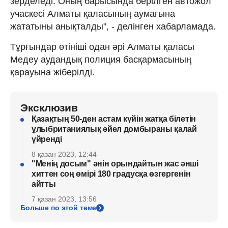
зерделеді. Оның барысында берілген автожол
учаскесі Алматы қаласының аумағына
жататыны анықталды", - делінген хабарламада.
Тұрғындар өтініші одан әрі Алматы қаласы
Медеу аудандық полиция басқармасының
қарауына жіберілді.
Эксклюзив
Қазақтың 50-ден астам күйін жатқа білетін
ұлыбританиялық әйел домбыраны қалай
үйренді
8 қазан 2023, 12:44
"Менің досым" әнін орындайтын жас әнші
хиттен соң өмірі 180 градусқа өзгергенін
айтты
7 қазан 2023, 13:56
Больше по этой теме