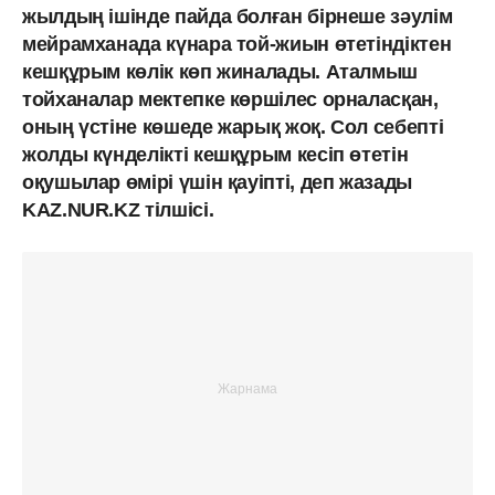
жылдың ішінде пайда болған бірнеше зәулім
мейрамханада күнара той-жиын өтетіндіктен
кешқұрым көлік көп жиналады. Аталмыш
тойханалар мектепке көршілес орналасқан,
оның үстіне көшеде жарық жоқ. Сол себепті
жолды күнделікті кешқұрым кесіп өтетін
оқушылар өмірі үшін қауіпті, деп жазады
KAZ.NUR.KZ тілшісі.