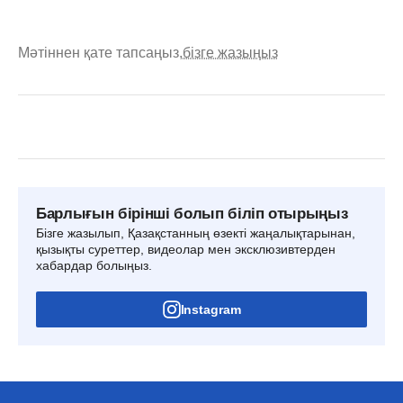
Мәтіннен қате тапсаңыз,
бізге жазыңыз
Барлығын бірінші болып біліп отырыңыз
Бізге жазылып, Қазақстанның өзекті жаңалықтарынан,
қызықты суреттер, видеолар мен эксклюзивтерден
хабардар болыңыз.
Instagram