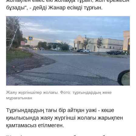
бұзады", - дейді Жанар есімді тұрғын.
Жаяу жүргіншілер жолағы. Фото: тұрғындардың жеке
мұрағатынан
Тұрғындардың тағы бір айтқан уәжі - көше
қиылысында жаяу жүргінші жолағы жарықпен
қамтамасыз етілмеген.