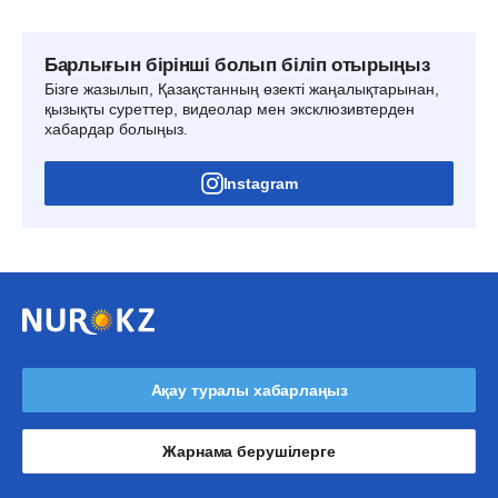
Барлығын бірінші болып біліп отырыңыз
Бізге жазылып, Қазақстанның өзекті жаңалықтарынан,
қызықты суреттер, видеолар мен эксклюзивтерден
хабардар болыңыз.
Instagram
Ақау туралы хабарлаңыз
Жарнама берушілерге