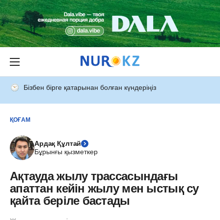
Бізбен бірге қатарынан болған күндеріңіз
ҚОҒАМ
Ардақ Құлтай
Бұрынғы қызметкер
Ақтауда жылу трассасындағы
апаттан кейін жылу мен ыстық су
қайта беріле бастады