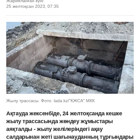
Жарияланған күні:
25 желтоқсан 2023, 07:35
Жылу трассасы. Фото: lada.kz/"КЖСА" МКК
Ақтауда жексенбіде, 24 желтоқсанда кешке
жылу трассасында жөндеу жұмыстары
аяқталды - жылу желілеріндегі ақау
салдарынан жеті шағынауданның тұрғындары