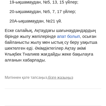
19-ықшамаудан, №5, 13, 15 үйлер;
20-ықшамаудан, №5, 7, 17 үйлер;
20А-ықшамаудан, №21 үй.
Еске салайық, Ақтаудағы шағынаудандардың
бірінде жылу желілерінде
апат болып
, осыған
байланысты жылу мен ыстық су беру уақытша
шектелген еді. Әкімдіктегілер Ақтау әкімі
Ұлықбек Тналиев жағдайды жеке бақылауға
алғанын хабарлады.
Мәтіннен қате тапсаңыз,
бізге жазыңыз