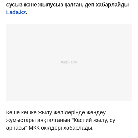
сусыз және жылусыз қалған, деп хабарлайды
Lada.kz
.
Кеше кешке жылу желілерінде жөндеу
жұмыстары аяқталғанын "Каспий жылу, су
арнасы" МКК өкілдері хабарлады.