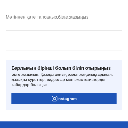
Мәтіннен қате тапсаңыз,
бізге жазыңыз
Барлығын бірінші болып біліп отырыңыз
Бізге жазылып, Қазақстанның өзекті жаңалықтарынан,
қызықты суреттер, видеолар мен эксклюзивтерден
хабардар болыңыз.
Instagram