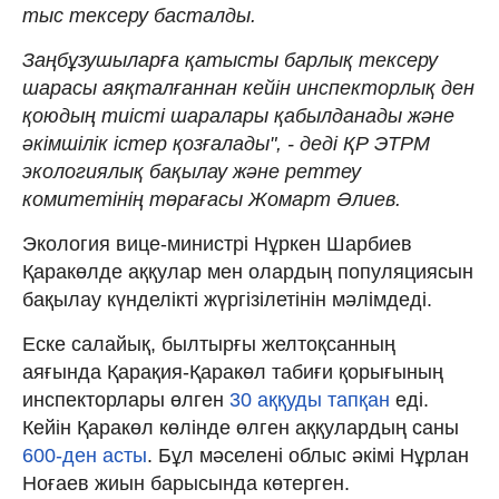
тыс тексеру басталды.
Заңбұзушыларға қатысты барлық тексеру
шарасы аяқталғаннан кейін инспекторлық ден
қоюдың тиісті шаралары қабылданады және
әкімшілік істер қозғалады", - деді ҚР ЭТРМ
экологиялық бақылау және реттеу
комитетінің төрағасы Жомарт Әлиев.
Экология вице-министрі Нұркен Шарбиев
Қаракөлде аққулар мен олардың популяциясын
бақылау күнделікті жүргізілетінін мәлімдеді.
Еске салайық, былтырғы желтоқсанның
аяғында Қарақия-Қаракөл табиғи қорығының
инспекторлары өлген
30 аққуды тапқан
еді.
Кейін Қаракөл көлінде өлген аққулардың саны
600-ден асты
. Бұл мәселені облыс әкімі Нұрлан
Ноғаев жиын барысында көтерген.