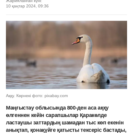
Жарияланған күні:
10 қаңтар 2024, 09:36
Аққу. Көрнекі фото: pixabay.com
Маңғыстау облысында 800-ден аса аққу
өлгеннен кейін сарапшылар Қаракөлде
ластаушы заттардың шамадан тыс көп екенін
анықтап, қонақүйге қатысты тексеріс бастады,