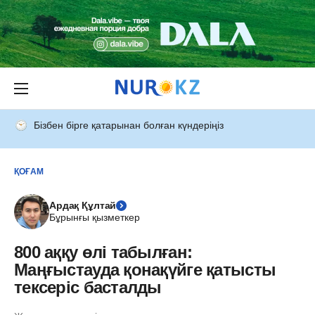
Бізбен бірге қатарынан болған күндеріңіз
ҚОҒАМ
Ардақ Құлтай
Бұрынғы қызметкер
800 аққу өлі табылған:
Маңғыстауда қонақүйге қатысты
тексеріс басталды