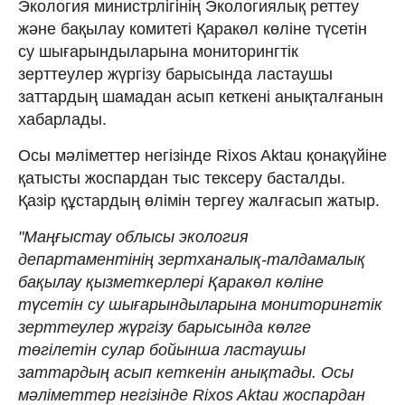
Экология министрлігінің Экологиялық реттеу
және бақылау комитеті Қаракөл көліне түсетін
су шығарындыларына мониторингтік
зерттеулер жүргізу барысында ластаушы
заттардың шамадан асып кеткені анықталғанын
хабарлады.
Осы мәліметтер негізінде Rixos Aktau қонақүйіне
қатысты жоспардан тыс тексеру басталды.
Қазір құстардың өлімін тергеу жалғасып жатыр.
"Маңғыстау облысы экология
департаментінің зертханалық-талдамалық
бақылау қызметкерлері Қаракөл көліне
түсетін су шығарындыларына мониторингтік
зерттеулер жүргізу барысында көлге
төгілетін сулар бойынша ластаушы
заттардың асып кеткенін анықтады. Осы
мәліметтер негізінде Rixos Aktau жоспардан