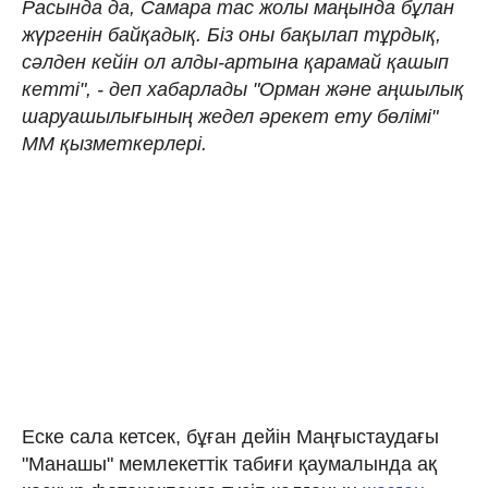
Расында да, Самара тас жолы маңында бұлан
жүргенін байқадық. Біз оны бақылап тұрдық,
сәлден кейін ол алды-артына қарамай қашып
кетті", - деп хабарлады "Орман және аңшылық
шаруашылығының жедел әрекет ету бөлімі"
ММ қызметкерлері.
Еске сала кетсек, бұған дейін Маңғыстаудағы
"Манашы" мемлекеттік табиғи қаумалында ақ