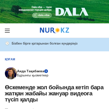
Бізбен бірге қатарынан болған күндеріңіз
ҚОҒАМ
Аида Тақабаева
Бұрынғы қызметкер
Өскеменде жол бойында кетіп бара
жатқан жабайы жануар видеоға
түсіп қалды