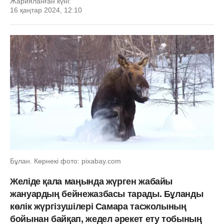
Жарияланған күні:
16 қаңтар 2024, 12:10
Бұлан. Көрнекі фото: pixabay.com
Желіде қала маңында жүрген жабайы
жануардың бейнежазбасы тарады. Бұланды
көлік жүргізушілері Самара тасжолының
бойынан байқап, жедел әрекет ету тобының