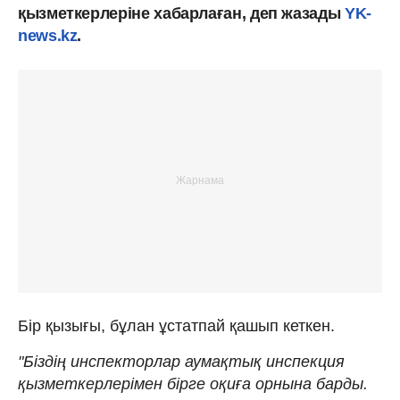
қызметкерлеріне хабарлаған, деп жазады
YK-
news.kz
.
Бір қызығы, бұлан ұстатпай қашып кеткен.
"Біздің инспекторлар аумақтық инспекция
қызметкерлерімен бірге оқиға орнына барды.