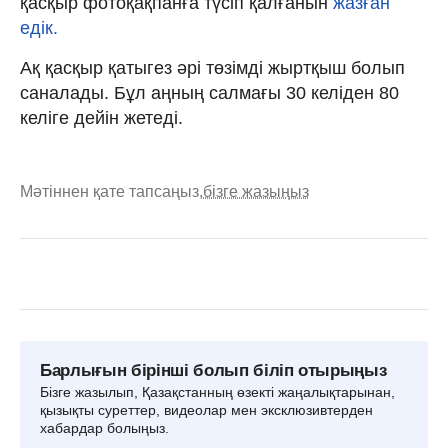
қасқыр фотоқақпанға түсіп қалғанын
жазған
едік.
Ақ қасқыр қатыгез әрі төзімді жыртқыш болып
саналады. Бұл аңның салмағы 30 келіден 80
келіге дейін жетеді.
Мәтіннен қате тапсаңыз,
бізге жазыңыз
Барлығын бірінші болып біліп отырыңыз
Бізге жазылып, Қазақстанның өзекті жаңалықтарынан,
қызықты суреттер, видеолар мен эксклюзивтерден
хабардар болыңыз.