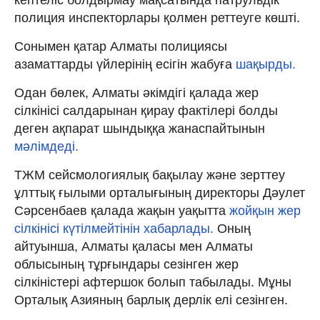
полиция инспекторлары қолмен реттеуге көшті.
Сонымен қатар Алматы полициясы
азаматтарды үйлерінің есігін жабуға
шақырды.
Одан бөлек, Алматы әкімдігі қалада жер
сілкінісі салдарынан қирау фактілері болды
деген ақпарат шындыққа жанаспайтынын
мәлімдеді.
ТЖМ сейсмологиялық бақылау және зерттеу
ұлттық ғылыми орталығының директоры Дәулет
Сәрсенбаев қалада жақын уақытта
жойқын жер
сілкінісі күтілмейтінін хабарлады.
Оның
айтуынша, Алматы қаласы мен Алматы
облысының тұрғындары сезінген жер
сілкіністері афтершок болып табылады. Мұны
Орталық Азияның барлық дерлік елі сезінген.