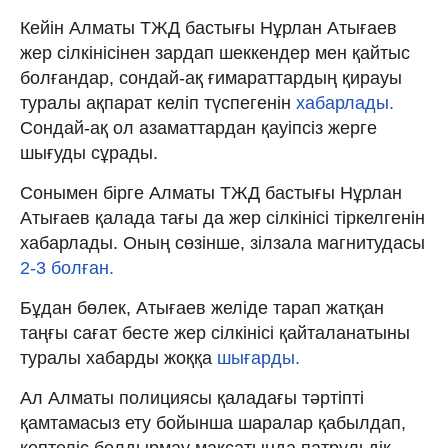
Кейін Алматы ТЖД бастығы Нұрлан Атығаев
жер сілкінісінен зардап шеккендер мен қайтыс
болғандар, сондай-ақ ғимараттардың қирауы
туралы ақпарат келіп түспегенін
хабарлады.
Сондай-ақ ол азаматтардан қауіпсіз жерге
шығуды сұрады.
Сонымен бірге Алматы ТЖД бастығы Нұрлан
Атығаев қалада тағы да жер сілкінісі тіркелгенін
хабарлады. Оның сөзінше, зілзала магнитудасы
2-3 болған.
Бұдан бөлек, Атығаев желіде тарап жатқан
таңғы сағат бесте жер сілкінісі қайталанатыны
туралы хабарды жоққа
шығарды.
Ал Алматы полициясы қаладағы тәртіпті
қамтамасыз ету бойынша шаралар қабылдап,
кептеліс болдырмау мақсатында патрульдік