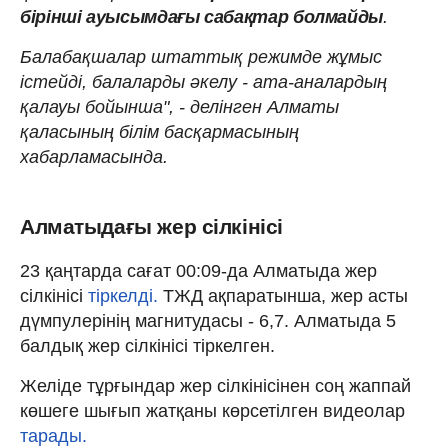
бірінші ауысымдағы сабақтар болмайды
.
Балабақшалар штаттық режимде жұмыс
істейді, балаларды әкелу - ата-аналардың
қалауы бойынша", - делінген Алматы
қаласының білім басқармасының
хабарламасында.
Алматыдағы жер сілкінісі
23 қаңтарда сағат 00:09-да Алматыда жер
сілкінісі
тіркелді.
ТЖД ақпаратынша, жер асты
дүмпулерінің магнитудасы - 6,7. Алматыда 5
балдық жер сілкінісі тіркелген.
Желіде тұрғындар жер сілкінісінен соң жаппай
көшеге шығып жатқаны көрсетілген видеолар
тарады.