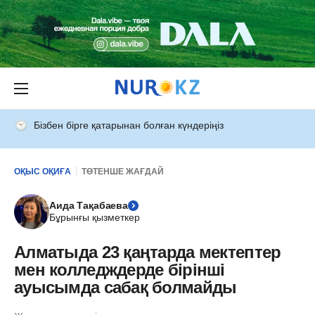
Бізбен бірге қатарынан болған күндеріңіз
ОҚЫС ОҚИҒА
ТӨТЕНШЕ ЖАҒДАЙ
Аида Тақабаева
Бұрынғы қызметкер
Алматыда 23 қаңтарда мектептер
мен колледждерде бірінші
ауысымда сабақ болмайды