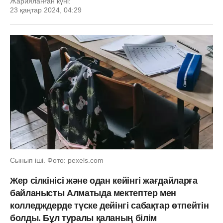
Жарияланған күні:
23 қаңтар 2024, 04:29
Сынып іші. Фото: pexels.com
Жер сілкінісі және одан кейінгі жағдайларға
байланысты Алматыда мектептер мен
колледждерде түске дейінгі сабақтар өтпейтін
болды. Бұл туралы қаланың білім