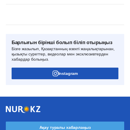
Барлығын бірінші болып біліп отырыңыз
Бізге жазылып, Қазақстанның өзекті жаңалықтарынан,
қызықты суреттер, видеолар мен эксклюзивтерден
хабардар болыңыз.
Instagram
Ақау туралы хабарлаңыз