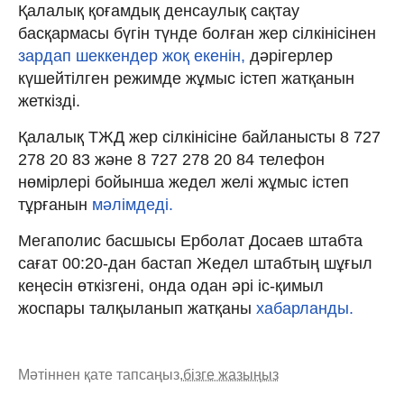
Қалалық қоғамдық денсаулық сақтау
басқармасы бүгін түнде болған жер сілкінісінен
зардап шеккендер жоқ екенін,
дәрігерлер
күшейтілген режимде жұмыс істеп жатқанын
жеткізді.
Қалалық ТЖД жер сілкінісіне байланысты 8 727
278 20 83 және 8 727 278 20 84 телефон
нөмірлері бойынша жедел желі жұмыс істеп
тұрғанын
мәлімдеді.
Мегаполис басшысы Ерболат Досаев штабта
сағат 00:20-дан бастап Жедел штабтың шұғыл
кеңесін өткізгені, онда одан әрі іс-қимыл
жоспары талқыланып жатқаны
хабарланды.
Мәтіннен қате тапсаңыз,
бізге жазыңыз