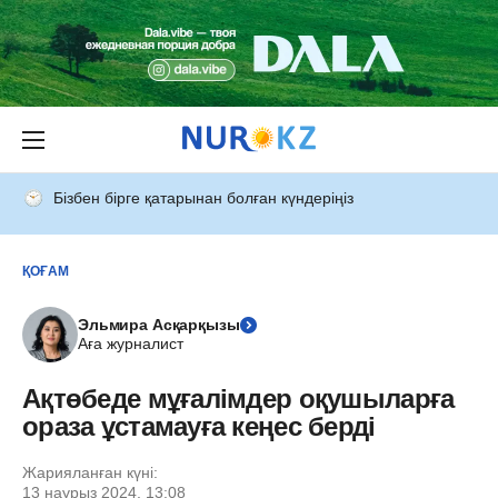
Бізбен бірге қатарынан болған күндеріңіз
ҚОҒАМ
Эльмира Асқарқызы
Аға журналист
Ақтөбеде мұғалімдер оқушыларға
ораза ұстамауға кеңес берді
Жарияланған күні:
13 наурыз 2024, 13:08