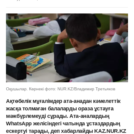
Оқушылар. Көрнекі фото: NUR.KZ/Владимир Третьяков
Ақтөбелік мұғалімдер ата-анадан кәмелеттік
жасқа толмаған балаларды ораза ұстауға
мәжбүрлемеуді сұрады. Ата-аналардың
WhatsApp желісіндегі чатында ұстаздардың
ескертуі тарады, деп хабарлайды KAZ.NUR.KZ