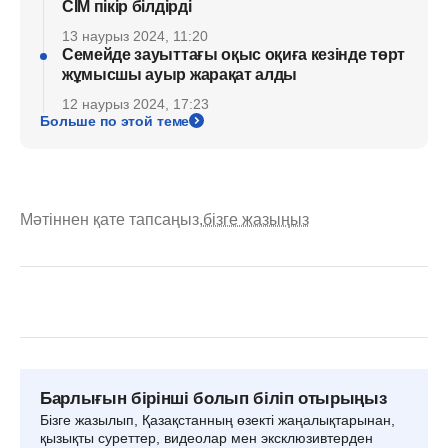
СІМ пікір білдірді
13 наурыз 2024, 11:20
Семейде зауыттағы оқыс оқиға кезінде төрт
жұмысшы ауыр жарақат алды
12 наурыз 2024, 17:23
Больше по этой теме
Мәтіннен қате тапсаңыз,
бізге жазыңыз
Барлығын бірінші болып біліп отырыңыз
Бізге жазылып, Қазақстанның өзекті жаңалықтарынан,
қызықты суреттер, видеолар мен эксклюзивтерден