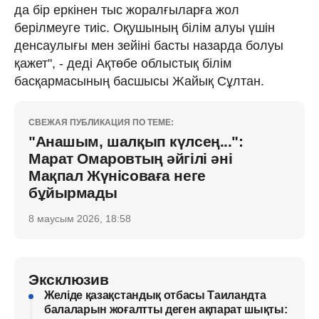
да бір еркінен тыс жоралғыларға жол
берілмеуге тиіс. Оқушының білім алуы үшін
денсаулығы мен зейіні басты назарда болуы
қажет", - деді Ақтөбе облыстық білім
басқармасының басшысы Жайық Сұлтан.
СВЕЖАЯ ПУБЛИКАЦИЯ ПО ТЕМЕ:
"Анашым, шалқып күлсең...":
Марат Омаровтың әйгілі әні
Мақпал Жүнісоваға неге
бұйырмады
8 маусым 2026, 18:58
Эксклюзив
Желіде қазақстандық отбасы Таиландта
балаларын жоғалтты деген ақпарат шықты: