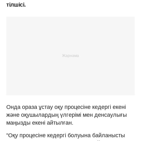
тілшісі.
Онда ораза ұстау оқу процесіне кедергі екені
және оқушылардың үлгерімі мен денсаулығы
маңызды екені айтылған.
"Оқу процесіне кедергі болуына байланысты