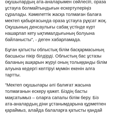
оқушылардың ата-аналарымен сөйлесіп, ораза
ұстауға болмайтындығын ескертулеріңіз
сұралады. Кәмелеттік жасқа толмаған балаға
мектеп қабырғасында ораза ұстауға рұқсат жоқ.
Оқушының денсаулығы сабақ үстінде күрт
нашарлап кету ықтималдығының болуына
байланысты", - деген хабарламада.
Бұған қатысты облыстық білім басқармасының
басшысы пікір білдірді. Облыстың бас ұстазы
баланың ашқарын жүруі оның толыққанды білім
алуына кедергі келтіруі мүмкін екенін алға
тартты.
"Мектеп оқушылары әлі балиғат жасына
толмағанын ескеру қажет. Біздің басты
мақсатымыз – оларға сапалы білім беру. Біз
ата-аналардың діни ұстанымдарына құрметпен
қараймыз, алайда балаларға қатысты қандай