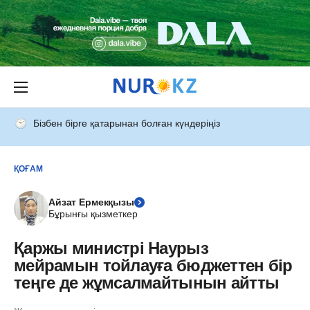
Бізбен бірге қатарынан болған күндеріңіз
ҚОҒАМ
Айзат Ермекқызы
Бұрынғы қызметкер
Қаржы министрі Наурыз
мейрамын тойлауға бюджеттен бір
теңге де жұмсалмайтынын айтты