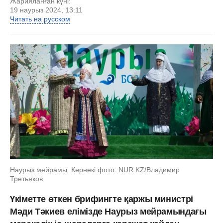
Жарияланған күні:
19 наурыз 2024, 13:11
Читать на русском
Наурыз мейрамы. Көрнекі фото: NUR.KZ/Владимир
Третьяков
Үкіметте өткен брифингте қаржы министрі
Мәди Тәкиев елімізде Наурыз мейрамындағы