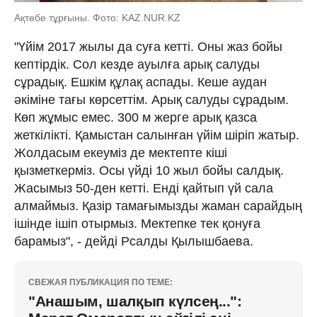
Ақтөбе тұрғыны. Фото: KAZ.NUR.KZ
"Үйім 2017 жылы да суға кетті. Оны жаз бойы
кептірдік. Сол кезде ауылға арық салуды
сұрадық. Ешкім құлақ аспады. Кеше аудан
әкіміне тағы көрсеттім. Арық салуды сұрадым.
Көп жұмыс емес. 300 м жерге арық қазса
жеткілікті. Қамыстан салынған үйім шіріп жатыр.
Жолдасым екеуміз де мектепте кіші
қызметкерміз. Осы үйді 10 жыл бойы салдық.
Жасымыз 50-ден кетті. Енді қайтып үй сала
алмаймыз. Қазір тамағымызды жаман сарайдың
ішінде ішіп отырмыз. Мектепке тек қонуға
барамыз", - дейді Рсалды Қылышбаева.
СВЕЖАЯ ПУБЛИКАЦИЯ ПО ТЕМЕ:
"Анашым, шалқып күлсең...":