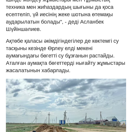
техника мен жиһаздардың шығыны да қоса
есептеліп, үй иесінің жеке шотына өтемақы
аударылатын болады", - деді Асланбек
Шүйіншәлиев.
Ақтөбе қаласы әкімдігіндегілер де көктемгі су
тасқыны кезінде Өрлеу елді мекені
аумағындағы бөгетті су бұзғанын растайды.
Аталған аумақта бөгеттерді нығайту жұмыстары
жасалатынын хабарлады.