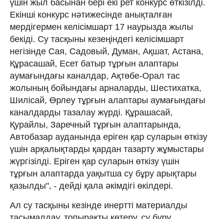
үшін жыл басынан бері екі рет конкурс өткізілді.
Екінші конкурс нәтижесінде анықталған
мердігермен келісімшарт 17 наурызда жылы
бекіді. Су тасқыны кезеңіндегі келісімшарт
негізінде Сая, Садовый, Думан, Ақшат, Астана,
Құрасашай, Есет батыр тұрғын алаптары
аумағындағы каналдар, Ақтөбе-Орал тас
жолының бойындағы арналарды, Шестихатка,
Шилісай, Өрлеу тұрғын алаптары аумағындағы
каналдарды тазалау жүрді. Құрашасай,
Қурайлы, Заречный тұрғын алаптарында,
Автобазар ауданында еріген қар суларын өткізу
үшін арқалықтарды қардан тазарту жұмыстары
жүргізілді. Еріген қар суларын өткізу үшін
тұрғын алаптарда уақытша су бұру арықтары
қазылды", - дейді қала әкімдігі өкілдері.
Ал су тасқыны кезінде инертті материалды
тасымалдау, топырақты көтеру, су бұру