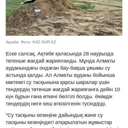
Ақтөбе. Фото: KAZ.NUR.KZ
Еске салсақ, Ақтөбе қаласында 28 наурызда
төтенше жағдай жарияланды. Мұнда Алматы
ауданындағы ондаған бау-бақша ұжымы су
астында қалды. Ал Алматы ауданы бойынша
көктемгі су тасқынына қарсы шаралар үшін
тендердің төтенше жағдай жарияғанға дейін 10
күн бұрын ғана өткені белгілі болды. Әкімдік
тендердің неге кеш өткізілгенін түсіндірді.
"Су тасқыны кезеңіне дайындық және су
тасқыны кезеңіндегі атқарылатын жұмыстар