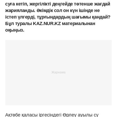
суға кетіп, жергілікті деңгейде төтенше жағдай
жарияланды. Әкімдік сол он күн ішінде не
істеп үлгерді, тұрғындардың шағымы қандай?
Бұл туралы KAZ.NUR.KZ материалынан
оқыңыз.
Ақтөбе қаласы іргесіндегі Өрлеу ауылы су