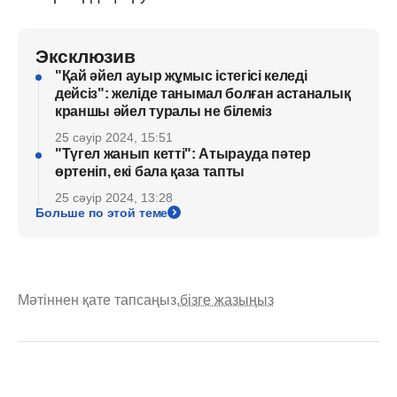
Эксклюзив
"Қай әйел ауыр жұмыс істегісі келеді
дейсіз": желіде танымал болған астаналық
краншы әйел туралы не білеміз
25 сәуір 2024, 15:51
"Түгел жанып кетті": Атырауда пәтер
өртеніп, екі бала қаза тапты
25 сәуір 2024, 13:28
Больше по этой теме
Мәтіннен қате тапсаңыз,
бізге жазыңыз