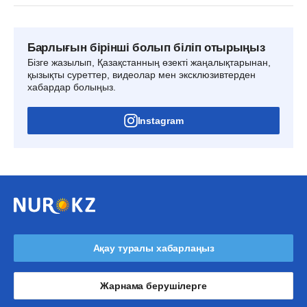
Барлығын бірінші болып біліп отырыңыз
Бізге жазылып, Қазақстанның өзекті жаңалықтарынан,
қызықты суреттер, видеолар мен эксклюзивтерден
хабардар болыңыз.
Instagram
Ақау туралы хабарлаңыз
Жарнама берушілерге