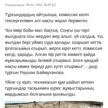
Тоңазытқыш. Фото: KAZ.NUR.KZ
Тұрғындардың айтуынша, комиссия келіп
тексергенімен әлі нақты жауап бермеген.
"Біз өмір бойы мал бақтық. Соңғы үш-төрт
жылдықта осы жерден жер алып, үй салдық. Үш
жылдан бері үйіміз суда қалады. Шаршап кеттік.
Іргетасымыз отырып, жерге кіріп кетті. Комиссия
келді, қарады. Алған бір реттік көмекті қайда
жұмсарымызды білмей отырмыз. Бізге қандай
нақты көмек береді деп күтіп отырмыз", - деді
тұрғын Раушан Баймұханова.
Үйіне су кіріп, техникасын құм шайып кеткен
тұрғындар тасқынмен күрес жұмыстарының
мардымсыз болғанына қынжылды.