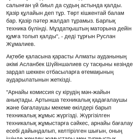
салынған үй биыл да судың астында қалды.
Қазір құлайын деп тұр. Төрт кішкентай балам
бар. Қазір пәтер жалдап тұрамыз. Барлық
техника бүлінді. Мұздатқыштың маторына дейін
құмға толып қалды", - деді тұрғын Руслан
Жұмалиев.
Ақтөбе қаласына қарасты Алматы ауданының
әкімі Асланбек Шүйіншәлиев су тасқыны кезінде
зардап шеккен отбасыларға өтемақының
аударылатынын жеткізді.
"Арнайы комиссия су кірудің мән-жайын
анықтады. Артынша техникалық қадағалаушы
және бағалаушы мекеме өкілдері барып
техникалық жұмыс жүргізді. Жүргізілген
техникалық жұмыстарға сәйкес, арнайы бағалау
есебі дайындалып, келтірілген шығын, оның
ішінде жөндеу жұмыстары мен тұрмыстық