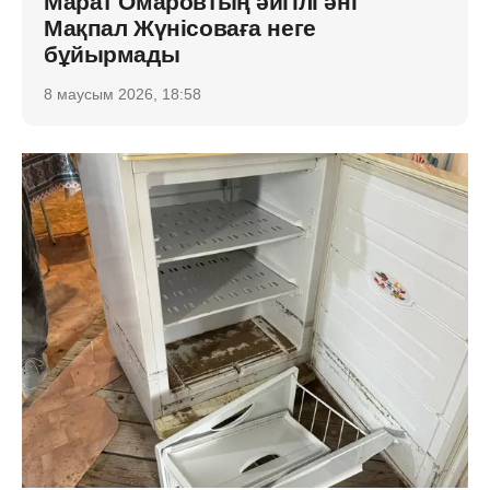
Марат Омаровтың әйгілі әні
Мақпал Жүнісоваға неге
бұйырмады
8 маусым 2026, 18:58