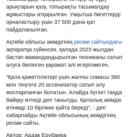
арықтарын қазу, топырақты тасымалдау
жұмыстары атқарылған. Уақытша бөгеттерді
орналастыру үшін 37 500 дана қап
пайдаланылған.
Ақтөбе облысы әкімдігінің
ресми сайтындағы
ақпаратқа сүйенсек, қалада 2023 жылдан
бастап мамандандырылған техниканы сатып
алуға бөлінген қаражат әлі игерілмеген.
"Қала қажеттіліктері үшін жалпы сомасы 390
млн теңгеге 20 ассенизатор сатып алу
жоспарланған болатын. Алайда бүгінгі таңда
байқау өтпеді деп танылды. Қалалық әкімдік
өтінімді 10 бірлікке қайта береді", - деп
хабарлайды Ақтөбе облысының әкімдігінің
ресми сайты.
Автор: Ардақ Ерубаева