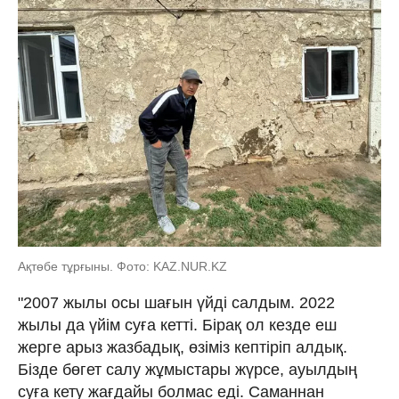
Ақтөбе тұрғыны. Фото: KAZ.NUR.KZ
"2007 жылы осы шағын үйді салдым. 2022
жылы да үйім суға кетті. Бірақ ол кезде еш
жерге арыз жазбадық, өзіміз кептіріп алдық.
Бізде бөгет салу жұмыстары жүрсе, ауылдың
суға кету жағдайы болмас еді. Саманнан