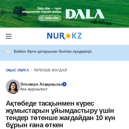
Бізбен бірге қатарынан болған күндеріңіз
ОҚЫС ОҚИҒА
ТӨТЕНШЕ ЖАҒДАЙ
Эльмира Асқарқызы
Аға журналист
Ақтөбеде тасқынмен күрес
жұмыстарын ұйымдастыру үшін
тендер төтенше жағдайдан 10 күн
бұрын ғана өткен