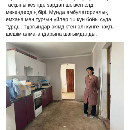
тасқыны кезінде зардап шеккен елді
мекендердің бірі. Мұнда амбулаториялық
емхана мен тұрғын үйлер 10 күн бойы суда
тұрды. Тұрғындар әкімдіктен әлі күнге нақты
шешім алмағандарына шағымданды.