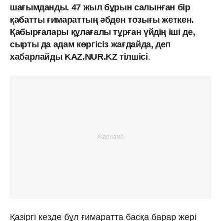
шағымданды. 47 жыл бұрын салынған бір
қабатты ғимараттың әбден тозығы жеткен.
Қабырғалары құлағалы тұрған үйдің іші де,
сырты да адам көргісіз жағдайда, деп
хабарлайды KAZ.NUR.KZ тілшісі
.
Қазіргі кезде бұл ғимаратта басқа барар жері