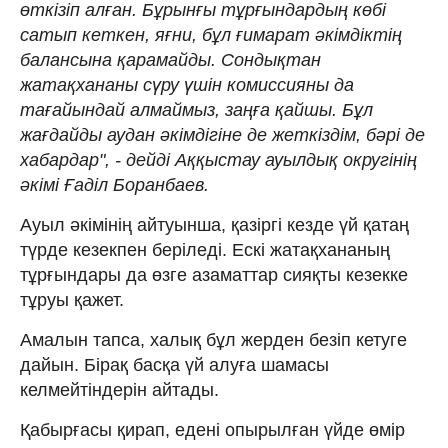
өткізіп алған. Бұрынғы тұрғындардың көбі
сатып кеткен, яғни, бұл ғимарат әкімдіктің
балансына қарамайды. Сондықтан
жатақхананы сүру үшін комиссияны да
тағайындай алмаймыз, заңға қайшы. Бұл
жағдайды аудан әкімдігіне де жеткіздім, бәрі де
хабардар", - дейді Аққыстау ауылдық округінің
әкімі Ғаділ Боранбаев.
Ауыл әкімінің айтуынша, қазіргі кезде үй қатаң
түрде кезекпен беріледі. Ескі жатақхананың
тұрғындары да өзге азаматтар сияқты кезекке
тұруы қажет.
Амалын тапса, халық бұл жерден безіп кетуге
дайын. Бірақ басқа үй алуға шамасы
келмейтіндерін айтады.
Қабырғасы қирап, едені опырылған үйде өмір