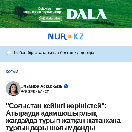
Бізбен бірге қатарынан болған күндеріңіз
ҚОҒАМ
Эльмира Асқарқызы
Аға журналист
"Соғыстан кейінгі көріністей":
Атырауда адамшошырлық
жағдайда тұрып жатқан жатақхана
тұрғындары шағымданды