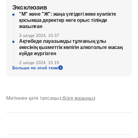
Эксклюзив
"М" және "Ж": жаңа үлгідегі жеке куәлікте
қосымша деректер неге орыс тілінде
жазылған
3 шілде 2024, 10:37
Ақтөбеде лауазымды тұлғаның ұлы
әкесінің қызметтік көлігін алкогольге масаң
күйде жүргізген
2 шілде 2024, 15:15
Больше по этой теме
Мәтіннен қате тапсаңыз,
бізге жазыңыз