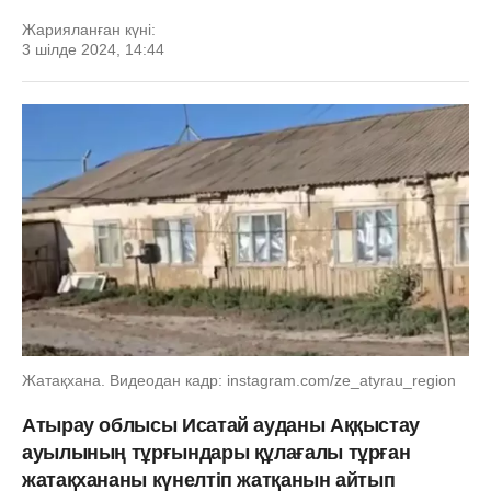
Жарияланған күні:
3 шілде 2024, 14:44
Жатақхана. Видеодан кадр: instagram.com/ze_atyrau_region
Атырау облысы Исатай ауданы Аққыстау
ауылының тұрғындары құлағалы тұрған
жатақхананы күнелтіп жатқанын айтып