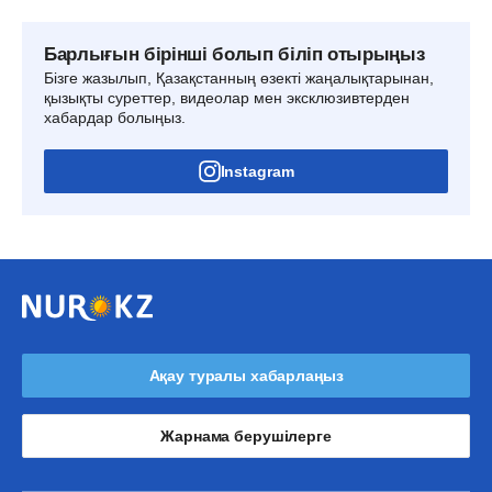
Барлығын бірінші болып біліп отырыңыз
Бізге жазылып, Қазақстанның өзекті жаңалықтарынан,
қызықты суреттер, видеолар мен эксклюзивтерден
хабардар болыңыз.
Instagram
Ақау туралы хабарлаңыз
Жарнама берушілерге