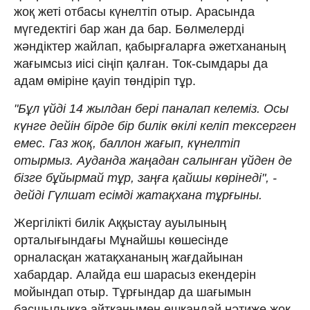
жоқ жеті отбасы күнелтіп отыр. Арасында
мүгедектігі бар жан да бар. Бөлмелерді
жәндіктер жайлап, қабырғаларға әжетхананың
жағымсыз иісі сіңіп қалған. Ток-сымдары да
адам өміріне қауіп төндіріп тұр.
"Бұл үйді 14 жылдан бері паналап келеміз. Осы
күнге дейін бірде бір билік өкілі келіп тексерген
емес. Газ жоқ, баллон жағып, күнелтіп
отырмыз. Ауданда жаңадан салынған үйден де
бізге бұйырмай тұр, заңға қайшы көрінеді", -
дейді Гүлшат есімді жатақхана тұрғыны.
Жергілікті билік Аққыстау ауылының
орталығындағы Мұнайшы көшесінде
орналасқан жатақхананың жағдайынан
хабардар. Алайда еш шарасыз екендерін
мойындап отыр. Тұрғындар да шағымын
басшылыққа айтқанымен ешқандай нәтиже жоқ