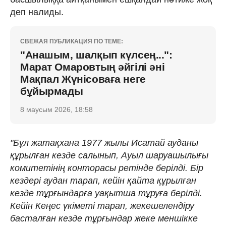
деп налиды.
СВЕЖАЯ ПУБЛИКАЦИЯ ПО ТЕМЕ:
"Анашым, шалқып күлсең...":
Марат Омаровтың әйгілі әні
Мақпал Жүнісоваға неге
бұйырмады
8 маусым 2026, 18:58
"Бұл жатақхана 1977 жылы Исатай ауданы
құрылған кезде салынып, Ауыл шаруашылығы
комитетінің конторасы ретінде берілді. Бір
кездері аудан тарап, кейін қайта құрылған
кезде тұрғындарға уақытша тұруға берілді.
Кейін Кеңес үкіметі тарап, жекешелендіру
басталған кезде тұрғындар жеке меншікке