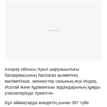
Атырау облысы Ауыл шаруашылығы
басқармасының баспасөз қызметінің
мәліметінше, зиянкестер санының өсуі Индер,
Исатай және Құрманғазы аудандарының құмды
учаскелерінде тіркелген.
Бұл аймақтарда жәндіктің уынан 397 түйе