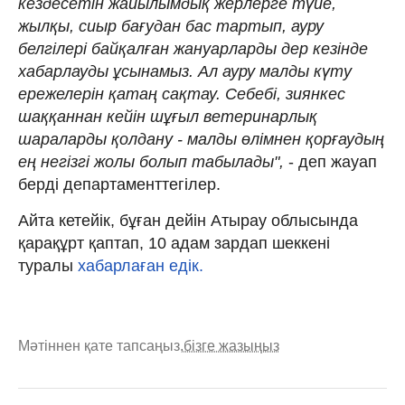
кездесетін жайылымдық жерлерге түйе,
жылқы, сиыр бағудан бас тартып, ауру
белгілері байқалған жануарларды дер кезінде
хабарлауды ұсынамыз. Ал ауру малды күту
ережелерін қатаң сақтау. Себебі, зиянкес
шаққаннан кейін шұғыл ветеринарлық
шараларды қолдану - малды өлімнен қорғаудың
ең негізгі жолы болып табылады",
- деп жауап
берді департаменттегілер.
Айта кетейік, бұған дейін Атырау облысында
қарақұрт қаптап, 10 адам зардап шеккені
туралы
хабарлаған едік.
Мәтіннен қате тапсаңыз,
бізге жазыңыз