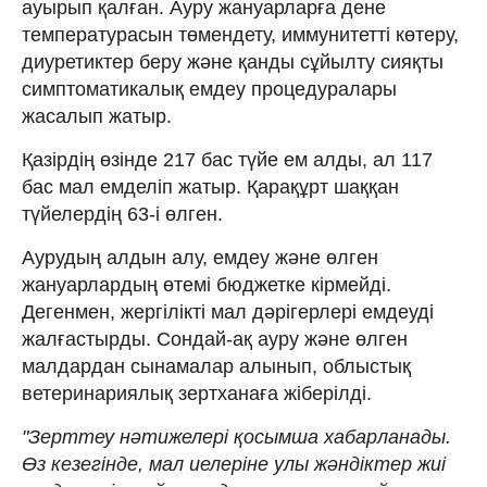
ауырып қалған. Ауру жануарларға дене
температурасын төмендету, иммунитетті көтеру,
диуретиктер беру және қанды сұйылту сияқты
симптоматикалық емдеу процедуралары
жасалып жатыр.
Қазірдің өзінде 217 бас түйе ем алды, ал 117
бас мал емделіп жатыр. Қарақұрт шаққан
түйелердің 63-і өлген.
Аурудың алдын алу, емдеу және өлген
жануарлардың өтемі бюджетке кірмейді.
Дегенмен, жергілікті мал дәрігерлері емдеуді
жалғастырды. Сондай-ақ ауру және өлген
малдардан сынамалар алынып, облыстық
ветеринариялық зертханаға жіберілді.
"Зерттеу нәтижелері қосымша хабарланады.
Өз кезегінде, мал иелеріне улы жәндіктер жиі