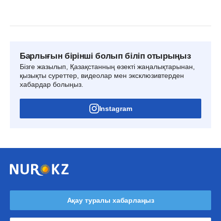
Барлығын бірінші болып біліп отырыңыз
Бізге жазылып, Қазақстанның өзекті жаңалықтарынан,
қызықты суреттер, видеолар мен эксклюзивтерден
хабардар болыңыз.
Instagram
Ақау туралы хабарлаңыз