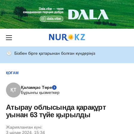
Бізбен бірге қатарынан болған күндеріңіз
ҚОҒАМ
Қаламқас Төре
ҚТ
Бұрынғы қызметкер
Атырау облысында қарақұрт
уынан 63 түйе қырылды
Жарияланған күні:
3 шілде 2024, 15:34