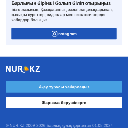
Барлығын бірінші болып біліп отырыңыз
Бізге жазылып, Қазақстанның өзекті жаңалықтарынан,
қызықты суреттер, видеолар мен эксклюзивтерден
хабардар болыңыз.
Instagram
Ақау туралы хабарлаңыз
Жарнама берушілерге
® NUR.KZ 2009-2026 Барлық құқық қорғалған 01.08.2024