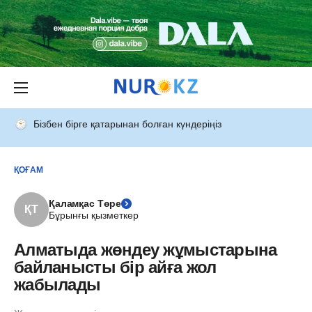
Бізбен бірге қатарынан болған күндеріңіз
ҚОҒАМ
Қаламқас Төре
ҚТ
Бұрынғы қызметкер
Алматыда жөндеу жұмыстарына
байланысты бір айға жол
жабылады