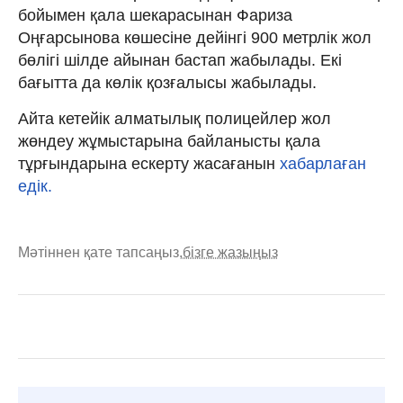
бойымен қала шекарасынан Фариза
Оңғарсынова көшесіне дейінгі 900 метрлік жол
бөлігі шілде айынан бастап жабылады. Екі
бағытта да көлік қозғалысы жабылады.
Айта кетейік алматылық полицейлер жол
жөндеу жұмыстарына байланысты қала
тұрғындарына ескерту жасағанын
хабарлаған
едік.
Мәтіннен қате тапсаңыз,
бізге жазыңыз