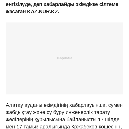
енгізілуде, деп хабарлайды әкімдікке сілтеме
жасаған KAZ.NUR.KZ.
Алатау ауданы әкімдігінің хабарлауынша, сумен
жабдықтау және су бұру инженерлік тарату
желілерінің құрылысына байланысты 17 шілде
мен 17 тамыз аралығында Қожабеков көшесінің