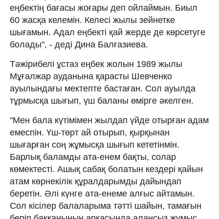
еңбектің бағасы жоғары деп ойлаймын. Биыл
60 жасқа келемін. Келесі жылы зейнетке
шығамын. Адал еңбекті қай жерде де көрсетуге
болады", - деді Дина Балғазиева.
Тәжірибелі ұстаз еңбек жолын 1989 жылы
Мұғалжар ауданына қарасты Шевченко
ауылындағы мектепте бастаған. Сол ауылда
тұрмысқа шығып, үш баланы өмірге әкелген.
"Мен бала күтімімен жылдап үйде отырған адам
емеспін. Үш-төрт ай отырып, қырқынан
шығарған соң жұмысқа шығып кететінмін.
Барлық баламды ата-енем бақты, солар
көмектесті. Ашық сабақ болатын кездері қайын
атам көрнекілік құралдарымды дайындап
беретін. Әлі күнге ата-енеме алғыс айтамын.
Сол кісілер балаларыма тәтті шайын, тамағын
беріп баққанының арқасында алаңсыз жұмыс