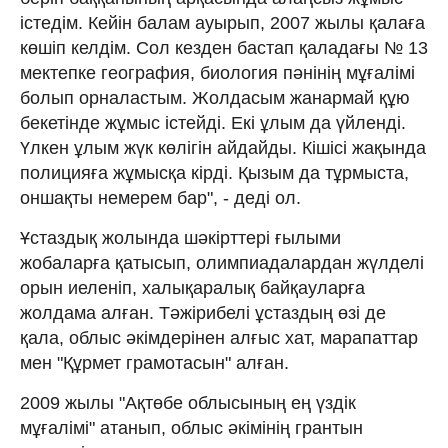
істедім. Кейін балам ауырып, 2007 жылы қалаға
көшіп келдім. Сол кезден бастап қаладағы № 13
мектепке география, биология пәнінің мұғалімі
болып орналастым. Жолдасым жанармай құю
бекетінде жұмыс істейді. Екі ұлым да үйленді.
Үлкен ұлым жүк көлігін айдайды. Кішісі жақында
полицияға жұмысқа кірді. Қызым да тұрмыста,
оншақты немерем бар", - деді ол.
Ұстаздық жолында шәкірттері ғылыми
жобаларға қатысып, олимпиадалардан жүлделі
орын иеленіп, халықаралық байқауларға
жолдама алған. Тәжірибелі ұстаздың өзі де
қала, облыс әкімдерінен алғыс хат, марапаттар
мен "Құрмет грамотасын" алған.
2009 жылы "Ақтөбе облысының ең үздік
мұғалімі" атанып, облыс әкімінің грантын