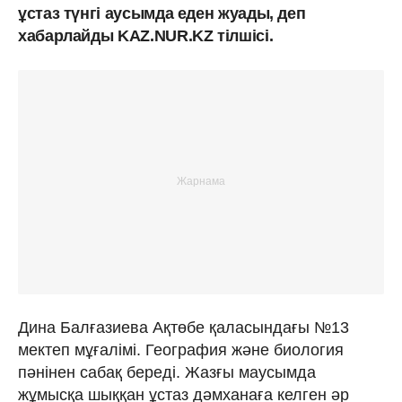
ұстаз түнгі аусымда еден жуады, деп
хабарлайды KAZ.NUR.KZ тілшісі.
Дина Балғазиева Ақтөбе қаласындағы №13
мектеп мұғалімі. География және биология
пәнінен сабақ береді. Жазғы маусымда
жұмысқа шыққан ұстаз дәмханаға келген әр