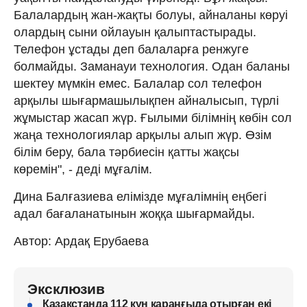
Балалардың жан-жақты болуы, айналаны көруі
олардың сыни ойлауын қалыптастырады.
Телефон ұстады деп балаларға ренжуге
болмайды. Заманауи технология. Одан баланы
шектеу мүмкін емес. Балалар сол телефон
арқылы шығармашылықпен айналысып, түрлі
жұмыстар жасап жүр. Ғылыми білімнің көбін сол
жаңа технологиялар арқылы алып жүр. Өзім
білім беру, бала тәрбиесін қатты жақсы
көремін", - деді мұғалім.
Дина Балғазиева елімізде мұғалімнің еңбегі
адал бағаланатынын жоққа шығармайды.
Автор: Ардақ Ерубаева
Эксклюзив
Қазақстанда 112 күн қараңғыда отырған екі