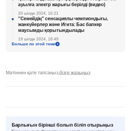
ауылға электр жарығы берілді (видео)
20 шілде 2024, 16:21
"Семейдің" сенсациялы чемпиондығы,
жанкүйерлер және Игита: Бас бапкер
маусымды қорытындылады
19 шілде 2024, 18:49
Больше по этой теме
Мәтіннен қате тапсаңыз,
бізге жазыңыз
Барлығын бірінші болып біліп отырыңыз