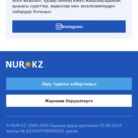
Бізге жазылып, Қазақстанның өзекті жаңалықтарынан,
қызықты суреттер, видеолар мен эксклюзивтерден
хабардар болыңыз.
Instagram
Ақау туралы хабарлаңыз
Жарнама берушілерге
® NUR.KZ 2009-2026 Барлық құқық қорғалған 01.08.2024
жылғы № KZ43VPY00098001 куәлік.