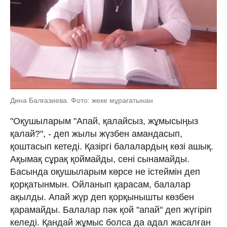
Дина Балғазиева. Фото: жеке мұрағатынан
"Оқушыларым "Апай, қалайсыз, жұмысыңыз
қалай?", - деп жылы жүзбен амандасып,
қоштасып кетеді. Қазіргі балалардың көзі ашық.
Ақымақ сұрақ қоймайды, сені сынамайды.
Басында оқушыларым көрсе не істеймін деп
қорқатынмын. Ойланып қарасам, балалар
ақылды. Апай жүр деп қорқынышты көзбен
қарамайды. Балалар пәк қой "апай" деп жүгіріп
келеді. Қандай жұмыс болса да адал жасалған