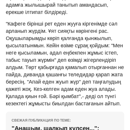
адамға жылышырай танытып амандасып,
ерекше ілтипат білдіреді.
"Кафеге бірінші рет еден жууға кіргенімде сәл
арланып жүрдім. Ұят сияқты көрінгені рас.
Оқушыларымды көріп қалғанда қынжылып,
қысылатынмын. Кейін өзіме сұрақ қойдым: "Мен
неге қысыламын, адал еңбекпен жұмыс істеп,
табыс тауып жүрмін" деп өзімді жігерлендіріп
алдым. Төрт қабырғада қамалып отырғаннан не
пайда, диванда қашанғы теледидар қарап жата
бересің. "Апай еден жуып жүр" деп таңғалудың
қажеті жоқ. Кез-келген адам еден жуа алады.
Қалада қиын ғой. Бәрі қымбат",- деді ол түнгі
кезектегі жұмысты биылдан бастағанын айтып.
СВЕЖАЯ ПУБЛИКАЦИЯ ПО ТЕМЕ:
"Анашым, шалқып күлсең...":