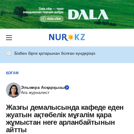
Бізбен бірге қатарынан болған күндеріңіз
ҚОҒАМ
Эльмира Асқарқызы
Аға журналист
Жазғы демалысында кафеде еден
жуатын ақтөбелік мұғалім қара
жұмыстан неге арланбайтынын
айтты