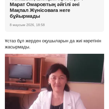
Марат Омаровтың әйгілі әні
Мақпал Жүнісоваға неге
бұйырмады
8 маусым 2026, 18:58
Ұстаз бұл жерден оқушыларын да жиі көретінін
жасырмады.