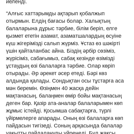
иеленді.
"Алғыс хаттарымды ақтарып қобалжып
отырмын. Елдің бағасы болар. Халықтың
балаларына дұрыс тәрбие, білім беріп, елге
қызмет ететін азамат, азаматшалардың өсуіне
күш жігерімізді салып жүрміз. Ұстаз өз шәкірті
үшін қайталанбас айна. Біздің әрбір сөзіміз,
жүрісіміз, сабағымыз, сабақ кезінде өзімізді
ұстаудың өзі балаларға тәрбие. Олар көріп
отырады. Әр әрекет әсер етеді. Бәрі көз
алдында қалады. Сондықтан осы тұстарға аса
мән беремін. Өзіңмен 40 жасқа дейін
мақтанасың, балаңмен өмір бойы мақтанасың
деген бар. Қазір ата-аналар балаларымен көп
жұмыс істейді. Қосымша сабақтарға, түрлі
үйірмелерге апарады. Оның өзі балаларға көп
пайдасын тигізеді. Соның арқасында балалар
уақытты пайдалануды үйренеді. Бұл жақсы.