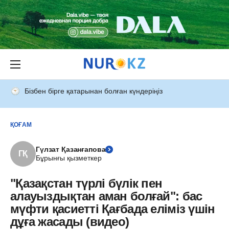
Бізбен бірге қатарынан болған күндеріңіз
ҚОҒАМ
Гүлзат Қазанғапова
ГҚ
Бұрынғы қызметкер
"Қазақстан түрлі бүлік пен
алауыздықтан аман болғай": бас
мүфти қасиетті Қағбада еліміз үшін
дұға жасады (видео)