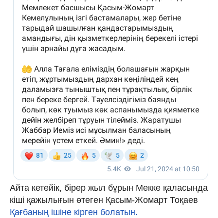
Айта кетейік, бірер жыл бұрын Мекке қаласында
кіші қажылығын өтеген Қасым-Жомарт Тоқаев
Қағбаның ішіне кірген болатын.