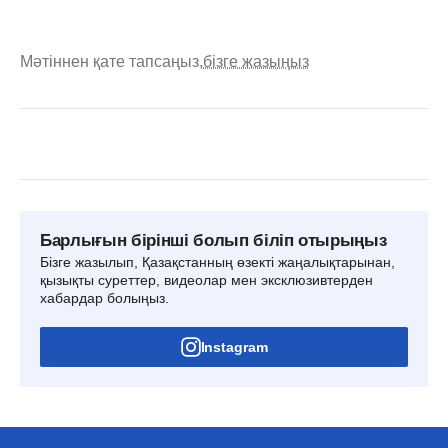
Мәтіннен қате тапсаңыз,
бізге жазыңыз
Барлығын бірінші болып біліп отырыңыз
Бізге жазылып, Қазақстанның өзекті жаңалықтарынан,
қызықты суреттер, видеолар мен эксклюзивтерден
хабардар болыңыз.
Instagram