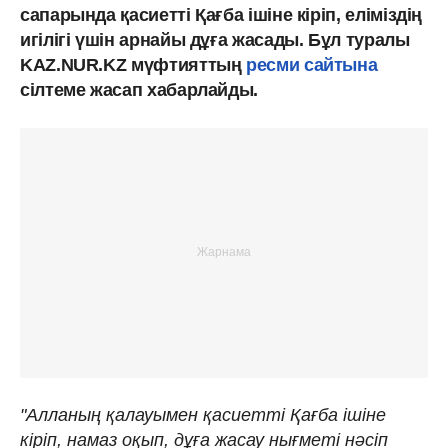
сапарында қасиетті Қағба ішіне кіріп, еліміздің
игілігі үшін арнайы дұға жасады. Бұл туралы
KAZ.NUR.KZ мүфтияттың
ресми сайтына
сілтеме жасап хабарлайды.
"Алланың қалауымен қасиетті Қағба ішіне
кіріп, намаз оқып, дұға жасау нығметі нәсіп