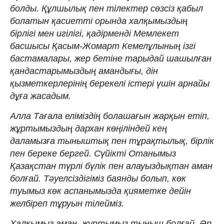
болды. Құлшылық пен тілектер сөзсіз қабыл
болатын қасиетті орында халқымыздың
бірлігі мен игілігі, қадірменді Мемлекет
басшысы Қасым-Жомарт Кемелұлының ізгі
бастамалары, жер бетіне тарыдай шашылған
қандастарымыздың амандығы, дін
қызметкерлерінің берекелі істері үшін арнайы
дұға жасадым.
Алла Тағала еліміздің болашағын жарқын етіп,
жұртымыздың дархан көңіліндей кең
даламызға тыныштық пен тұрақтылық, бірлік
пен береке бергей. Сүйікті Отанымыз
Қазақстан түрлі бүлік пен алауыздықтан аман
болғай. Тәуелсіздігіміз баянды болып, көк
туымыз көк аспанымызда қияметке дейін
желбіреп тұруын тілейміз.
Халқымыз аман, жұртымыз тыныш болғай. Әр