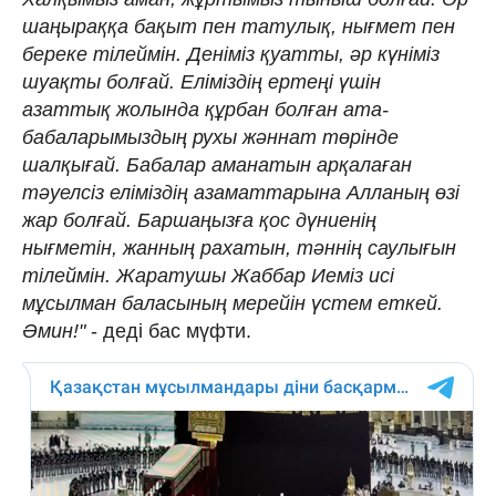
шаңыраққа бақыт пен татулық, нығмет пен
береке тілеймін. Деніміз қуатты, әр күніміз
шуақты болғай. Еліміздің ертеңі үшін
азаттық жолында құрбан болған ата-
бабаларымыздың рухы жәннат төрінде
шалқығай. Бабалар аманатын арқалаған
тәуелсіз еліміздің азаматтарына Алланың өзі
жар болғай. Баршаңызға қос дүниенің
нығметін, жанның рахатын, тәннің саулығын
тілеймін. Жаратушы Жаббар Иеміз исі
мұсылман баласының мерейін үстем еткей.
Әмин!"
- деді бас мүфти.