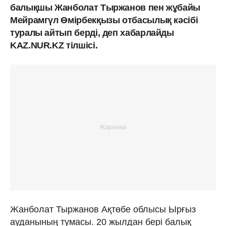
балықшы Жанболат Тыржанов пен жұбайы
Мейрамгүл Өмірбекқызы отбасылық кәсібі
туралы айтып берді, деп хабарлайды
KAZ.NUR.KZ тілшісі.
Жанболат Тыржанов Ақтөбе облысы Ырғыз
ауданының тумасы. 20 жылдан бері балық