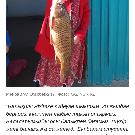
Мейрамгүл Өмірбекқызы. Фото: KAZ.NUR.KZ
"Балықшы жігітке күйеуге шықтым. 20 жылдан
бері осы кәсіптен табыс тауып отырмыз.
Балаларымызды осы балықпен бағамыз. Шүкір,
жеті баламызға да жетеді. Екі балам студент.