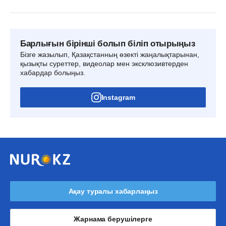
Барлығын бірінші болып біліп отырыңыз
Бізге жазылып, Қазақстанның өзекті жаңалықтарынан,
қызықты суреттер, видеолар мен эксклюзивтерден
хабардар болыңыз.
Instagram
Ақау туралы хабарлаңыз
Жарнама берушілерге