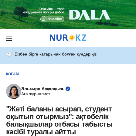
Бізбен бірге қатарынан болған күндеріңіз
ҚОҒАМ
Эльмира Асқарқызы
Аға журналист
"Жеті баланы асырап, студент
оқытып отырмыз": ақтөбелік
балықшылар отбасы табысты
кәсібі туралы айтты