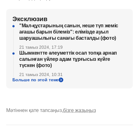
Эксклюзив
"Мал-құстарының санын, неше түп жеміс
ағашы барын білеміз": елімізде ауыл
шаруашылығы санағы басталды (фото)
21 тамыз 2024, 17:19
Шымкентте әлеуметтік осал топқа арнап
салынған үйлер адам тұрғысыз күйге
түскен (фото)
21 тамыз 2024, 10:31
Больше по этой теме
Мәтіннен қате тапсаңыз,
бізге жазыңыз