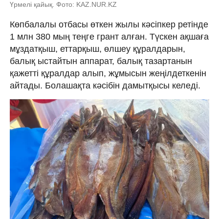
Үрмелі қайық. Фото: KAZ.NUR.KZ
Көпбалалы отбасы өткен жылы кәсіпкер ретінде
1 млн 380 мың теңге грант алған. Түскен ақшаға
мұздатқыш, еттарқыш, өлшеу құралдарын,
балық ыстайтын аппарат, балық тазартанын
қажетті құралдар алып, жұмысын жеңілдеткенін
айтады. Болашақта кәсібін дамытқысы келеді.