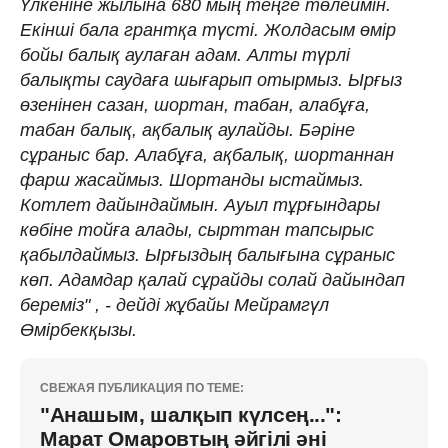
Үлкеніне жылына 680 мың теңге төлеймін.
Екінші бала грантқа түсті. Жолдасым өмір
бойы балық аулаған адам. Алты түрлі
балықты саудаға шығарып отырмыз. Ырғыз
өзенінен сазан, шортан, табан, алабұға,
табан балық, ақбалық аулайды. Бәріне
сұраныс бар. Алабұға, ақбалық, шортаннан
фарш жасаймыз. Шортанды ыстаймыз.
Котлет дайындаймын. Ауыл тұрғындары
көбіне тойға алады, сырттан тапсырыс
қабылдаймыз. Ырғыздың балығына сұраныс
көп. Адамдар қалай сұрайды солай дайындап
береміз" , - дейді жұбайы Мейрамгүл
Өмірбекқызы.
СВЕЖАЯ ПУБЛИКАЦИЯ ПО ТЕМЕ:
"Анашым, шалқып күлсең...":
Марат Омаровтың әйгілі әні