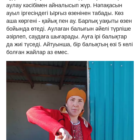
аулау кәсібімен айналысып жүр. Нәпақасын
ауыл іргесіндегі Ырғыз өзенінен табады. Көз
аша көргені - қайық пен ау. Барлық уақыты өзен
бойында өтеді. Аулаған балығын әйелі түрліше
әзірлеп, саудаға шығарады. Ауға ірі балықтар
да жиі түседі. Айтуынша, бір балықтың өзі 5 келі
болған жайлар аз емес.