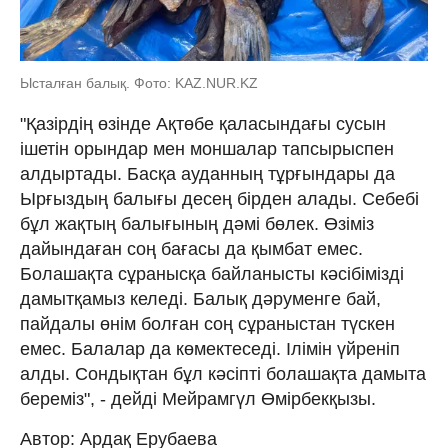
Ысталған балық. Фото: KAZ.NUR.KZ
"Қазірдің өзінде Ақтөбе қаласындағы сусын
ішетін орындар мен моншалар тапсырыспен
алдыртады. Басқа ауданның тұрғындары да
Ырғыздың балығы десең бірден алады. Себебі
бұл жақтың балығының дәмі бөлек. Өзіміз
дайындаған соң бағасы да қымбат емес.
Болашақта сұранысқа байланысты кәсібімізді
дамытқамыз келеді. Балық дәруменге бай,
пайдалы өнім болған соң сұраныстан түскен
емес. Балалар да көмектеседі. Ілімін үйреніп
алды. Сондықтан бұл кәсіпті болашақта дамыта
береміз", - дейді Мейрамгүл Өмірбекқызы.
Автор: Ардақ Ерубаева