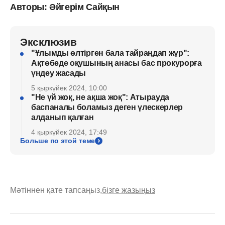
Авторы: Әйгерім Сайқын
Эксклюзив
"Ұлымды өлтірген бала тайраңдап жүр":
Ақтөбеде оқушының анасы бас прокурорға
үндеу жасады
5 қыркүйек 2024, 10:00
"Не үй жоқ, не ақша жоқ": Атырауда
баспаналы боламыз деген үлескерлер
алданып қалған
4 қыркүйек 2024, 17:49
Больше по этой теме
Мәтіннен қате тапсаңыз,
бізге жазыңыз