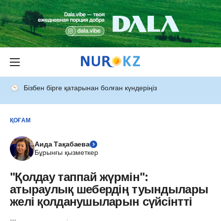
Бізбен бірге қатарынан болған күндеріңіз
ҚОҒАМ
Аида Тақабаева
Бұрынғы қызметкер
"Қолдау таппай жүрмін":
атыраулық шебердің туындылары
желі қолданушыларын сүйсінтті