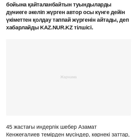
бойына қайталанбайтын туындыларды
дүниеге әкеліп жүрген автор осы күнге дейін
үкіметтен қолдау таппай жүргенін айтады, деп
хабарлайды KAZ.NUR.KZ тілшісі.
45 жастағы индерлік шебер Азамат
Кенжеғалиев темірден мүсіндер, көрнекі заттар,