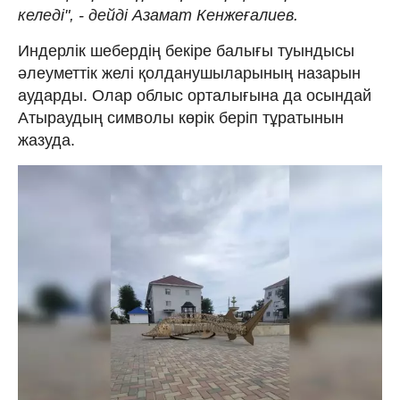
келеді", - дейді Азамат Кенжеғалиев.
Индерлік шебердің бекіре балығы туындысы
әлеуметтік желі қолданушыларының назарын
аударды. Олар облыс орталығына да осындай
Атыраудың символы көрік беріп тұратынын
жазуда.