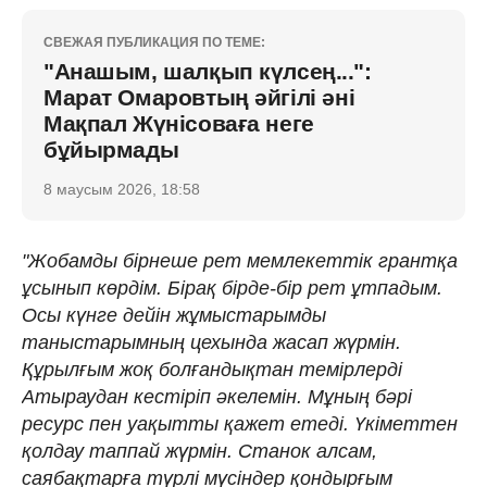
СВЕЖАЯ ПУБЛИКАЦИЯ ПО ТЕМЕ:
"Анашым, шалқып күлсең...":
Марат Омаровтың әйгілі әні
Мақпал Жүнісоваға неге
бұйырмады
8 маусым 2026, 18:58
"Жобамды бірнеше рет мемлекеттік грантқа
ұсынып көрдім. Бірақ бірде-бір рет ұтпадым.
Осы күнге дейін жұмыстарымды
таныстарымның цехында жасап жүрмін.
Құрылғым жоқ болғандықтан темірлерді
Атыраудан кестіріп әкелемін. Мұның бәрі
ресурс пен уақытты қажет етеді. Үкіметтен
қолдау таппай жүрмін. Станок алсам,
саябақтарға түрлі мүсіндер қондырғым