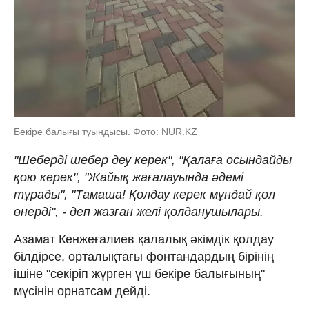
Бекіре балығы туындысы. Фото: NUR.KZ
"Шеберді шебер деу керек", "Қалаға осындайды
қою керек", "Жайық жағалауында әдемі
тұрады", "Тамаша! Қолдау керек мұндай қол
өнерді", - деп жазған желі қолданушылары.
Азамат Кенжеғалиев қалалық әкімдік қолдау
білдірсе, орталықтағы фонтандардың бірінің
ішіне "секіріп жүрген үш бекіре балығының"
мүсінін орнатсам дейді.