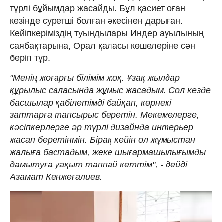
түрлі бұйымдар жасайды. Бұл қасиет оған
кезінде суретші болған әкесінен дарыған.
Кейіпкеріміздің туындылары Индер ауылының
саябақтарына, Орал қаласы көшелеріне сән
беріп тұр.
"Менің жоғарғы білімім жоқ. Ұзақ жылдар
құрылыс саласында жұмыс жасадым. Сол кезде
басшылар қабілетімді байқап, көрнекі
заттарға тапсырыс беретін. Мекемелерге,
кәсіпкерлерге әр түрлі дизайнда интерьер
жасап беретінмін. Бірақ кейін ол жұмыстан
жалыға бастадым, жеке шығармашылығымды
дамытуға уақыт таппай кеттім", - дейді
Азамат Кенжеғалиев.