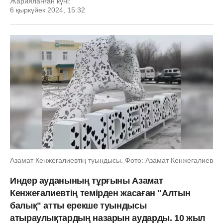
Жарияланған күні:
6 қыркүйек 2024, 15:32
Азамат Кенжеғалиевтің туындысы. Фото: Азамат Кенжеғалиев
Индер ауданының тұрғыны Азамат
Кенжеғалиевтің темірден жасаған "Алтын
балық" атты ерекше туындысы
атыраулықтардың назарын аударды. 10 жыл