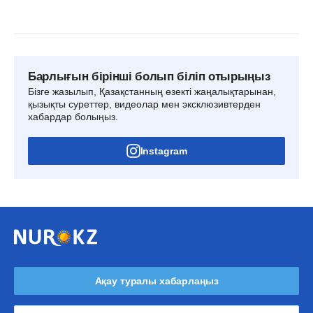
Барлығын бірінші болып біліп отырыңыз
Бізге жазылып, Қазақстанның өзекті жаңалықтарынан,
қызықты суреттер, видеолар мен эксклюзивтерден
хабардар болыңыз.
Instagram
Ақау туралы хабарлаңыз