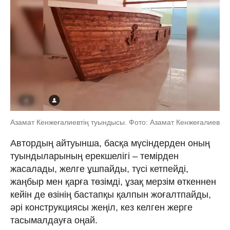
Азамат Кенжеғалиевтің туындысы. Фото: Азамат Кенжеғалиев
Автордың айтуынша, басқа мүсіндерден оның
туындыларының ерекшелігі – темірден
жасалады, желге ұшпайды, түсі кетпейді,
жаңбыр мен қарға төзімді, ұзақ мерзім өткеннен
кейін де өзінің бастапқы қалпын жоғалтпайды,
әрі конструкциясы жеңіл, кез келген жерге
тасымалдауға оңай.