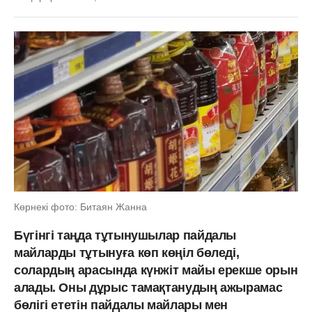
Көрнекі фото: Битаян Жанна
Бүгінгі таңда тұтынушылар пайдалы
майларды тұтынуға көп көңіл бөледі,
солардың арасында күнжіт майы ерекше орын
алады. Оны дұрыс тамақтанудың ажырамас
бөлігі ететін пайдалы майлары мен