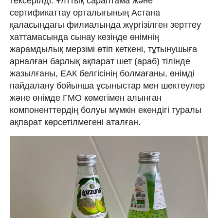
тексерілді. Ұлттық сараптама және
сертификаттау орталығының Астана
қаласындағы филиалында жүргізілген зерттеу
хаттамасында сынау кезінде өнімнің
жарамдылық мерзімі өтіп кеткені, тұтынушыға
арналған барлық ақпарат шет (араб) тілінде
жазылғаны, ЕАК белгісінің болмағаны, өнімді
пайдалану бойынша ұсыныстар мен шектеулер
және өнімде ГМО көмегімен алынған
компоненттердің болуы мүмкін екендігі туралы
ақпарат көрсетілмегені аталған.