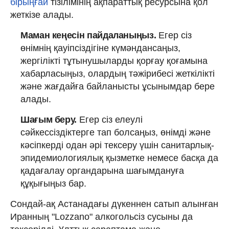
бірыңғай
тізілімінің ақпараттық ресурсына қол
жеткізе алады.
Маман кеңесін пайдаланыңыз.
Егер сіз
өнімнің қауіпсіздігіне күмәндансаңыз,
жергілікті тұтынушыларды қорғау қоғамына
хабарласыңыз, олардың тәжірибесі жеткілікті
және жағдайға байланысты ұсынымдар бере
алады.
Шағым беру.
Егер сіз елеулі
сәйкессіздіктерге тап болсаңыз, өнімді және
кәсіпкерді одан әрі тексеру үшін санитарлық-
эпидемиологиялық қызметке немесе басқа да
қадағалау органдарына шағымдануға
құқығыңыз бар.
Сондай-ақ Астанадағы дүкеннен сатып алынған
Иранның "Lozzano" алкогольсіз сусыны да