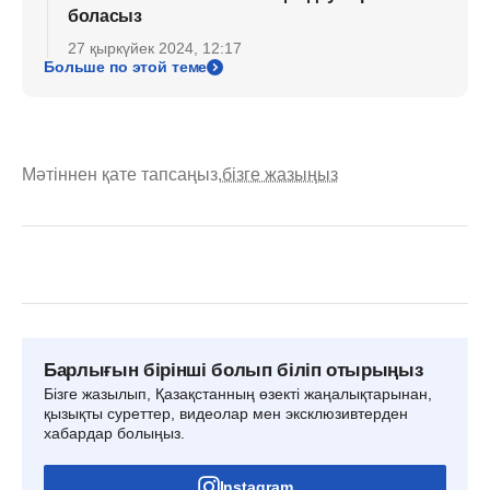
боласыз
27 қыркүйек 2024, 12:17
Больше по этой теме
Мәтіннен қате тапсаңыз,
бізге жазыңыз
Барлығын бірінші болып біліп отырыңыз
Бізге жазылып, Қазақстанның өзекті жаңалықтарынан,
қызықты суреттер, видеолар мен эксклюзивтерден
хабардар болыңыз.
Instagram