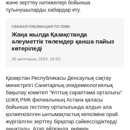
және зерттеу нәтижелері бойынша
тұтынушыларды хабардар ету.
СВЕЖАЯ ПУБЛИКАЦИЯ ПО ТЕМЕ:
Жаңа жылда Қазақстанда
әлеуметтік төлемдер қанша пайыз
көтеріледі
30 желтоқсан 2024, 18:03
Қазақстан Республикасы Денсаулық сақтау
министрлігі Санитарлық-эпидемиологиялық
бақылау комитеті "Ұлттық сараптама орталығы"
ШЖҚ РМК филиалының Астана қаласы
бойынша тестілеу орталығында алдын ала
қолжеткізілген ынтымақтастық келісіміне орай
жүргізілген зерттеу бірқатар сәйкессіздіктерді
анықтады. Атап айтқанда, өнімнің