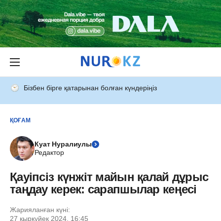
Бізбен бірге қатарынан болған күндеріңіз
ҚОҒАМ
Куат Нуралиулы
Редактор
Қауіпсіз күнжіт майын қалай дұрыс
таңдау керек: сарапшылар кеңесі
Жарияланған күні:
27 қыркүйек 2024, 16:45