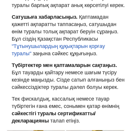
туралы барлық ақпарат анық көрсетілуі керек.
Сатушыға хабарласыңыз.
Қаптамадан
қажетті ақпаратты таппасаңыз, сатушыдан
өнім туралы толық ақпарат беруін сұраңыз.
Бұл сіздің Қазақстан Республикасы
"Тұтынушылардың құқықтарын қорғау
туралы"
заңына сәйкес құқығыңыз.
Түбіртектер мен қаптамаларын сақтаңыз.
Бұл тауарды қайтару немесе шағым түсіру
кезінде маңызды. Сізде сатып алғаныңыз бен
сәйкессіздіктер туралы дәлел болуы керек.
Тек фискалдық, кассалық немесе тауар
түбіртегін ғана емес, сонымен қатар өнімнің
сәйкестігі туралы сертификатты/
декларацияны
талап етіңіз.