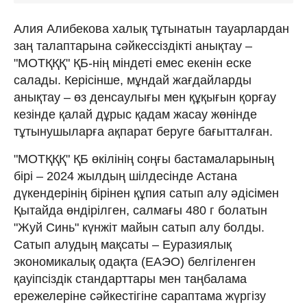
Алия Алибекова халық тұтынатын тауарлардан
заң талаптарына сәйкессіздікті анықтау –
"MOТҚҚҚ" ҚБ-нің міндеті емес екенін еске
салады. Керісінше, мұндай жағдайларды
анықтау – өз денсаулығы мен құқығын қорғау
кезінде қалай дұрыс қадам жасау жөнінде
тұтынушыларға ақпарат беруге бағытталған.
"МОТҚҚҚ" ҚБ өкілінің соңғы бастамаларының
бірі – 2024 жылдың шілдесінде Астана
дүкендерінің бірінен құпия сатып алу әдісімен
Қытайда өндірілген, салмағы 480 г болатын
"Жуй Синь" күнжіт майын сатып алу болды.
Сатып алудың мақсаты – Еуразиялық
экономикалық одақта (ЕАЭО) белгіленген
қауіпсіздік стандарттары мен таңбалама
ережелеріне сәйкестігіне сараптама жүргізу