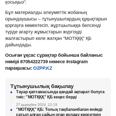
қосыңыз".
Бұл материалды әлеуметтік жобаның
орындаушысы – тұтынушылардың құқықтарын
қорғауға көмектесіп, жұртшылыққа белсенді
түрде ағарту жұмыстарын жүргізуді
жалғастырып келе жатқан "МОТҚҚҚ" ҚБ
дайындады.
Осыған ұқсас сұрақтар бойынша байланыс
нөмірі 87054222739 немесе Instagram
парақшасы:
OZPP.KZ
Тұтынушылық бақылау
Тауар қаптамасында қандай ақпарат болуға
тиіс: "МОТҚҚҚ" ҚБ кеңес берді
27 қыркүйек 2024, 12:19
"MOТҚҚҚ" ҚБ: Толық таңбаланбаған өнімді
сатып алған сайын оған қолдау көрсеткен