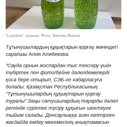
"Lozzano" сусыны. Фото: Биятан Жанна
Тұтынушылардың құқықтарын қорғау жөніндегі
сарапшы Алия Алибекова:
"Сауда орнын жоспардан тыс тексеру үшін
түбіртек пен фото/бейне дәлелдемелерді
қоса бере отырып, СЭБ-ге хабарласуға
болады. Қазақстан Республикасының
"Тұтынушылардың құқықтарын қорғау
туралы" Заңы сатушылардың тауарды дәлел
ретінде суретке түсіру құқығын шектеуге
тыйым салады. Денсаулыққа зиян келтірген
жағдайда емдеу мекемесінің анықтамасын