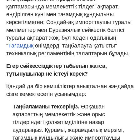
қаптамасында мемлекеттік тілдегі ақпарат,
өндірілген күні мен тағамдық құндылығы
көрсетілмеген; Сондай-ақ импорттаушы туралы
мәліметтер мен Еуразиялық сәйкестік белгісі
туралы ақпарат жоқ, бұл Кеден одағының
"
Тағамдық
өнімдерді таңбалауға қатысты"
техникалық регламентінің талаптарын бұзады.
Егер сәйкессіздіктер табылып жатса,
тұтынушылар не істеуі керек?
Қандай да бір кемшіліктер анықталған жағдайда
сізге көмектесетін ұсынымдар:
Таңбаламаны тексеріңіз.
Әрқашан
ақпараттың мемлекеттік және орыс
тілдеріндегі қолжетімділігіне назар
аударыңыз. Құрамы, жарамдылық мерзімі,
тағамдық құндылығы және импорттаушы