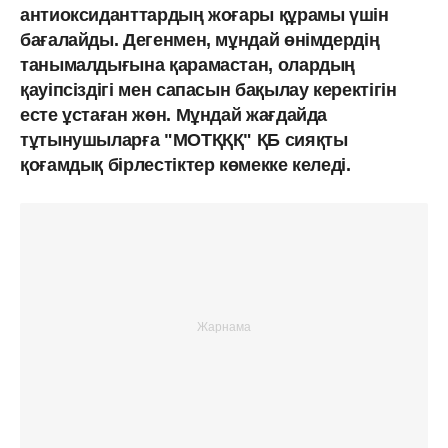
антиоксиданттардың жоғары құрамы үшін
бағалайды. Дегенмен, мұндай өнімдердің
танымалдығына қарамастан, олардың
қауіпсіздігі мен сапасын бақылау керектігін
есте ұстаған жөн. Мұндай жағдайда
тұтынушыларға "MOТҚҚҚ" ҚБ сияқты
қоғамдық бірлестіктер көмекке келеді.