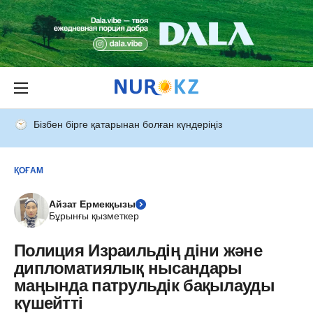
Бізбен бірге қатарынан болған күндеріңіз
ҚОҒАМ
Айзат Ермекқызы
Бұрынғы қызметкер
Полиция Израильдің діни және
дипломатиялық нысандары
маңында патрульдік бақылауды
күшейтті