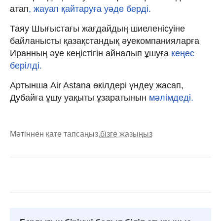
атап
, жауап қайтаруға уәде берді.
Таяу Шығыстағы жағдайдың шиеленісуіне
байланысты қазақстандық әуекомпанияларға
Иранның әуе кеңістігін айналып ұшуға
кеңес
берілді.
Артынша Air Astana өкілдері үндеу жасап,
Дубайға ұшу уақыты ұзаратынын
мәлімдеді.
Мәтіннен қате тапсаңыз,
бізге жазыңыз