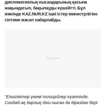
дипломатиялық нысандарының қасына
жақындатып, бақылауды күшейтті. Бұл
жөнінде KAZ.NUR.KZ Ішкі істер министрлігіне
сілтеме жасап хабарлайды.
"Елшіліктер үнемі полицейлер күзетінде.
Сондай-ақ барлық діни нысан да біраздан бері