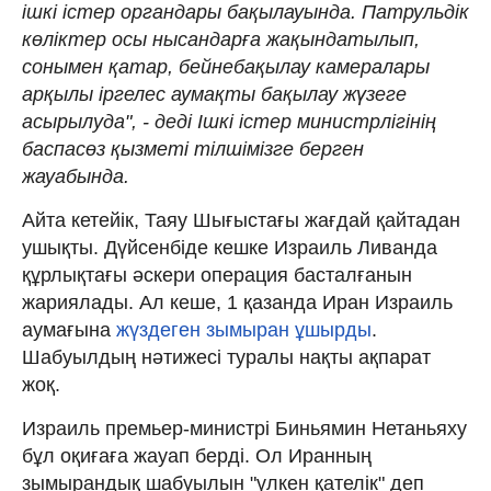
ішкі істер органдары бақылауында. Патрульдік
көліктер осы нысандарға жақындатылып,
сонымен қатар, бейнебақылау камералары
арқылы іргелес аумақты бақылау жүзеге
асырылуда", - деді Ішкі істер министрлігінің
баспасөз қызметі тілшімізге берген
жауабында.
Айта кетейік, Таяу Шығыстағы жағдай қайтадан
ушықты. Дүйсенбіде кешке Израиль Ливанда
құрлықтағы әскери операция басталғанын
жариялады. Ал кеше, 1 қазанда Иран Израиль
аумағына
жүздеген зымыран ұшырды
.
Шабуылдың нәтижесі туралы нақты ақпарат
жоқ.
Израиль премьер-министрі Биньямин Нетаньяху
бұл оқиғаға жауап берді. Ол Иранның
зымырандық шабуылын "үлкен қателік" деп