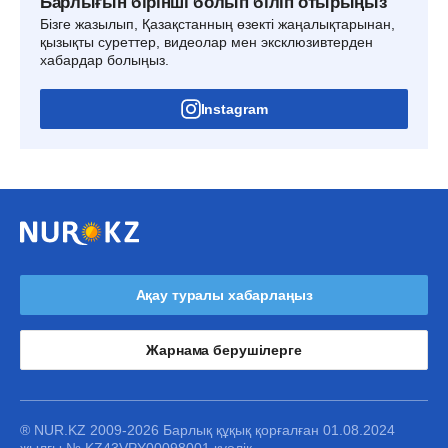
Барлығын бірінші болып біліп отырыңыз
Бізге жазылып, Қазақстанның өзекті жаңалықтарынан,
қызықты суреттер, видеолар мен эксклюзивтерден
хабардар болыңыз.
Instagram
Ақау туралы хабарлаңыз
Жарнама берушілерге
® NUR.KZ 2009-2026 Барлық құқық қорғалған 01.08.2024
жылғы № KZ43VPY00098001 куәлік.