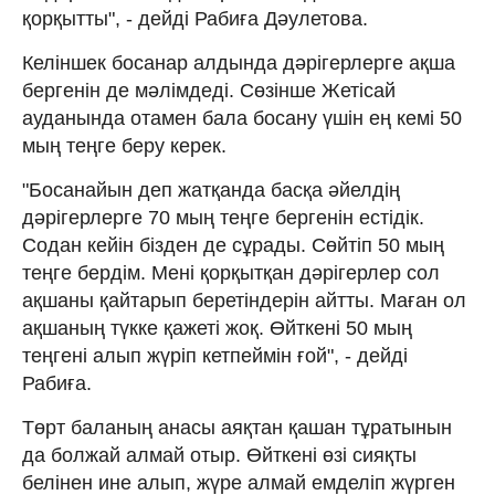
қорқытты", - дейді Рабиға Дәулетова.
Келіншек босанар алдында дәрігерлерге ақша
бергенін де мәлімдеді. Сөзінше Жетісай
ауданында отамен бала босану үшін ең кемі 50
мың теңге беру керек.
"Босанайын деп жатқанда басқа әйелдің
дәрігерлерге 70 мың теңге бергенін естідік.
Содан кейін бізден де сұрады. Сөйтіп 50 мың
теңге бердім. Мені қорқытқан дәрігерлер сол
ақшаны қайтарып беретіндерін айтты. Маған ол
ақшаның түкке қажеті жоқ. Өйткені 50 мың
теңгені алып жүріп кетпеймін ғой", - дейді
Рабиға.
Төрт баланың анасы аяқтан қашан тұратынын
да болжай алмай отыр. Өйткені өзі сияқты
белінен ине алып, жүре алмай емделіп жүрген