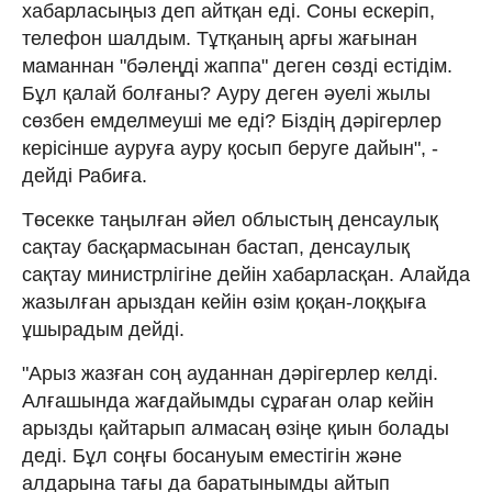
хабарласыңыз деп айтқан еді. Соны ескеріп,
телефон шалдым. Тұтқаның арғы жағынан
маманнан "бәлеңді жаппа" деген сөзді естідім.
Бұл қалай болғаны? Ауру деген әуелі жылы
сөзбен емделмеуші ме еді? Біздің дәрігерлер
керісінше ауруға ауру қосып беруге дайын", -
дейді Рабиға.
Төсекке таңылған әйел облыстың денсаулық
сақтау басқармасынан бастап, денсаулық
сақтау министрлігіне дейін хабарласқан. Алайда
жазылған арыздан кейін өзім қоқан-лоққыға
ұшырадым дейді.
"Арыз жазған соң ауданнан дәрігерлер келді.
Алғашында жағдайымды сұраған олар кейін
арызды қайтарып алмасаң өзіңе қиын болады
деді. Бұл соңғы босануым еместігін және
алдарына тағы да баратынымды айтып