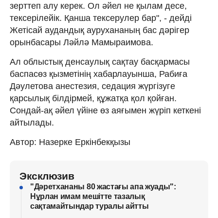
зерттеп алу керек. Ол әйел не қылам десе,
тексерілейік. Қанша тексерулер бар", - дейді
Жетісай аудандық аурухананың бас дәрігер
орынбасары Ләйлә Мамыраимова.
Ал облыстық денсаулық сақтау басқармасы
баспасөз қызметінің хабарлауынша, Рабиға
Дәулетова анестезия, седация жүргізуге
қарсылық білдірмей, құжатқа қол қойған.
Сондай-ақ әйел үйіне өз аяғымен жүріп кеткені
айтылады.
Автор: Назерке Еркінбекқызы
Эксклюзив
"Дәретхананы 80 жастағы апа жуады":
Нұрлан имам мешітте тазалық
сақтамайтындар туралы айтты