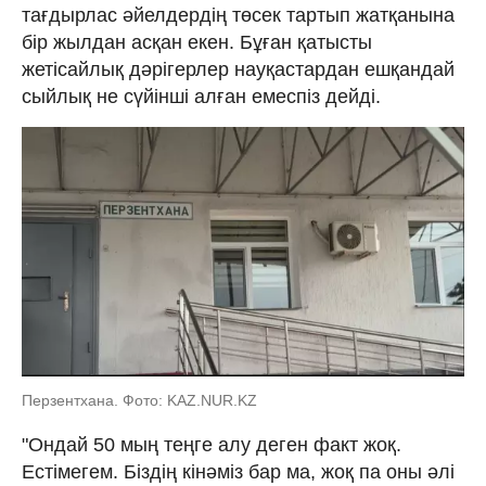
тағдырлас әйелдердің төсек тартып жатқанына
бір жылдан асқан екен. Бұған қатысты
жетісайлық дәрігерлер науқастардан ешқандай
сыйлық не сүйінші алған емеспіз дейді.
Перзентхана. Фото: KAZ.NUR.KZ
"Ондай 50 мың теңге алу деген факт жоқ.
Естімегем. Біздің кінәміз бар ма, жоқ па оны әлі