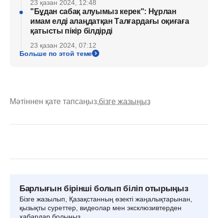
23 қазан 2024, 12:48
"Бұдан сабақ алуымыз керек": Нұрлан
имам елді алаңдатқан Талғардағы оқиғаға
қатысты пікір білдірді
23 қазан 2024, 07:12
Больше по этой теме
Мәтіннен қате тапсаңыз,
бізге жазыңыз
Барлығын бірінші болып біліп отырыңыз
Бізге жазылып, Қазақстанның өзекті жаңалықтарынан,
қызықты суреттер, видеолар мен эксклюзивтерден
хабардар болыңыз.