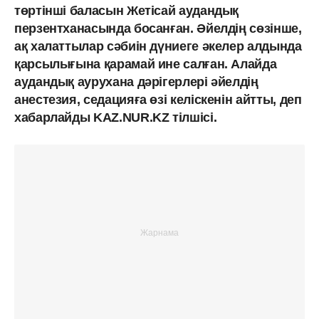
төртінші баласын Жетісай аудандық
перзентханасында босанған. Әйелдің сөзінше,
ақ халаттылар сәбиін дүниеге әкелер алдында
қарсылығына қарамай ине салған. Алайда
аудандық аурухана дәрігерлері әйелдің
анестезия, седацияға өзі келіскенін айтты, деп
хабарлайды KAZ.NUR.KZ тілшісі.