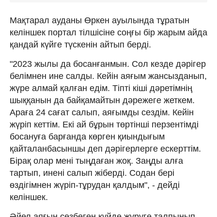
Мақтарал ауданы Өркен ауылында тұратын
келіншек портал тілшісіне соңғы бір жарым айда
қандай күйге түскенін айтып берді.
"2023 жылы да босанғанмын. Сол кезде дәрігер
белімнен ине салды. Кейін аяғым жансызданып,
жүре алмай қалған едім. Тіпті кіші дәретімнің
шыққанын да байқамайтын дәрежеге жеткем.
Араға 24 сағат салып, аяғымды сездім. Кейін
жүріп кеттім. Екі ай бұрын төртінші перзентімді
босануға барғанда көрген қиындығым
қайталанбасыншы деп дәрігерлерге ескерттім.
Бірақ олар мені тыңдаған жоқ. Заңды алға
тартып, инені салып жіберді. Содан бері
өздігімнен жүріп-тұрудан қалдым", - дейді
келіншек.
Әйел аяғын сезбеген күйде жүруге талпынып