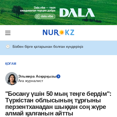
Бізбен бірге қатарынан болған күндеріңіз
ҚОҒАМ
Эльмира Асқарқызы
Аға журналист
"Босану үшін 50 мың теңге бердім":
Түркістан облысының тұрғыны
перзентханадан шыққан соң жүре
алмай қалғанын айтты