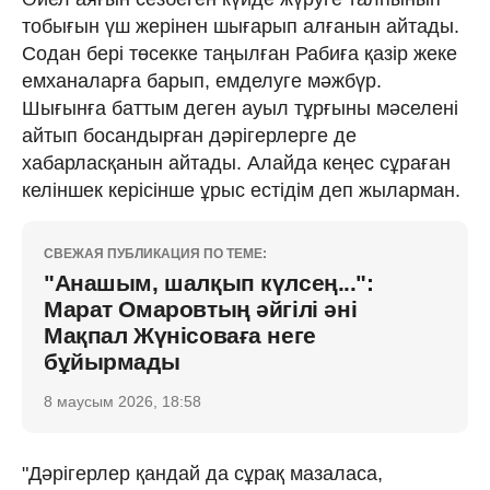
тобығын үш жерінен шығарып алғанын айтады.
Содан бері төсекке таңылған Рабиға қазір жеке
емханаларға барып, емделуге мәжбүр.
Шығынға баттым деген ауыл тұрғыны мәселені
айтып босандырған дәрігерлерге де
хабарласқанын айтады. Алайда кеңес сұраған
келіншек керісінше ұрыс естідім деп жыларман.
СВЕЖАЯ ПУБЛИКАЦИЯ ПО ТЕМЕ:
"Анашым, шалқып күлсең...":
Марат Омаровтың әйгілі әні
Мақпал Жүнісоваға неге
бұйырмады
8 маусым 2026, 18:58
"Дәрігерлер қандай да сұрақ мазаласа,