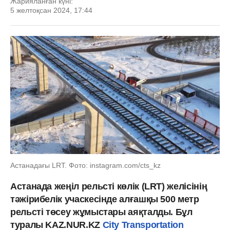
Жарияланған күні:
5 желтоқсан 2024, 17:44
Астанадағы LRT. Фото: instagram.com/cts_kz
Астанада жеңіл рельсті көлік (LRT) желісінің
тәжірибелік учаскесінде алғашқы 500 метр
рельсті төсеу жұмыстары аяқталды. Бұл
туралы KAZ.NUR.KZ
City Transportation