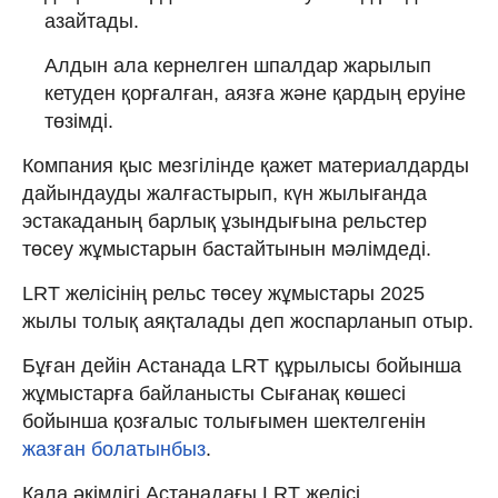
азайтады.
Алдын ала кернелген шпалдар жарылып
кетуден қорғалған, аязға және қардың еруіне
төзімді.
Компания қыс мезгілінде қажет материалдарды
дайындауды жалғастырып, күн жылығанда
эстакаданың барлық ұзындығына рельстер
төсеу жұмыстарын бастайтынын мәлімдеді.
LRT желісінің рельс төсеу жұмыстары 2025
жылы толық аяқталады деп жоспарланып отыр.
Бұған дейін Астанада LRT құрылысы бойынша
жұмыстарға байланысты Сығанақ көшесі
бойынша қозғалыс толығымен шектелгенін
жазған болатынбыз
.
Қала әкімдігі Астанадағы LRT желісі