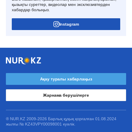
қызықты суреттер, видеолар мен эксклюзивтерден
хабардар болыңыз.
Instagram
Ақау туралы хабарлаңыз
Жарнама берушілерге
® NUR.KZ 2009-2026 Барлық құқық қорғалған 01.08.2024
жылғы № KZ43VPY00098001 куәлік.