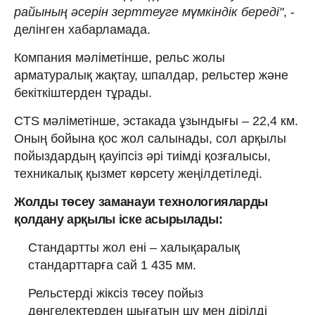
райының әсерін зерттеуге мүмкіндік береді"
, -
делінген хабарламада.
Компания мәліметінше, рельс жолы
арматуралық жақтау, шпалдар, рельстер және
бекіткіштерден тұрады.
CTS мәліметінше, эстакада ұзындығы – 22,4 км.
Оның бойына қос жол салынады, сол арқылы
пойыздардың қауіпсіз әрі тиімді қозғалысы,
техникалық қызмет көрсету жеңілдетіледі.
Жолды төсеу заманауи технологияларды
қолдану арқылы іске асырылады:
Стандартты жол ені – халықаралық
стандарттарға сай 1 435 мм.
Рельстерді жіксіз төсеу пойыз
дөңгелектерден шығатын шу мен дірілді