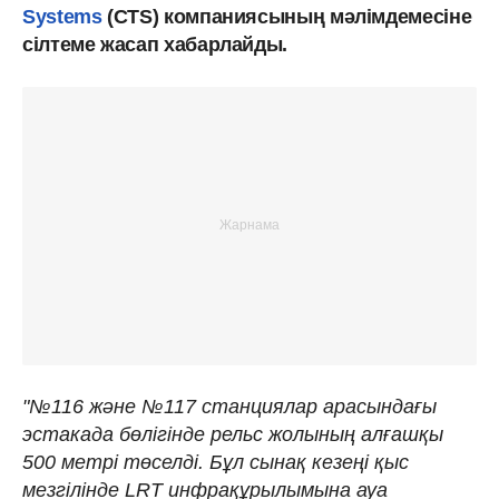
Systems
(CTS) компаниясының мәлімдемесіне
сілтеме жасап хабарлайды.
"№116 және №117 станциялар арасындағы
эстакада бөлігінде рельс жолының алғашқы
500 метрі төселді. Бұл сынақ кезеңі қыс
мезгілінде LRT инфрақұрылымына ауа