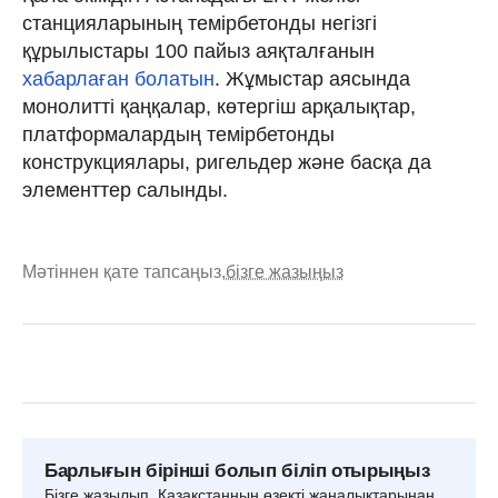
станцияларының темірбетонды негізгі
құрылыстары 100 пайыз аяқталғанын
хабарлаған болатын
. Жұмыстар аясында
монолитті қаңқалар, көтергіш арқалықтар,
платформалардың темірбетонды
конструкциялары, ригельдер және басқа да
элементтер салынды.
Мәтіннен қате тапсаңыз,
бізге жазыңыз
Барлығын бірінші болып біліп отырыңыз
Бізге жазылып, Қазақстанның өзекті жаңалықтарынан,