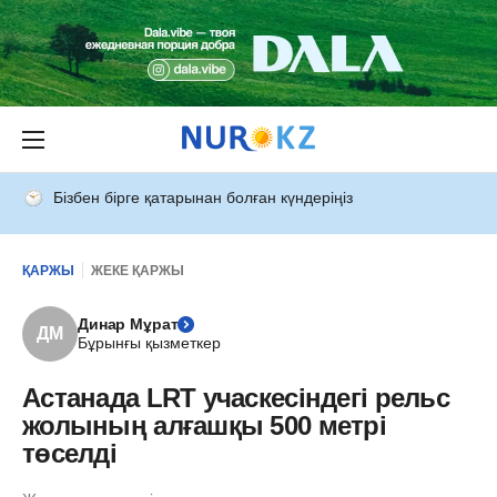
Бізбен бірге қатарынан болған күндеріңіз
ҚАРЖЫ
ЖЕКЕ ҚАРЖЫ
Динар Мұрат
ДМ
Бұрынғы қызметкер
Астанада LRT учаскесіндегі рельс
жолының алғашқы 500 метрі
төселді