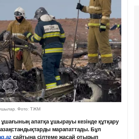
рушылар. Фото: ТЖМ
ұшағының апатқа ұшырауы кезінде құтқару
қазақстандықтарды марапаттады. Бұл
ag.az
сайтына сілтеме жасай отырып