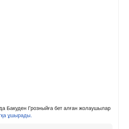
нда Бакуден Грозныйға бет алған жолаушылар
тқа ұшырады.