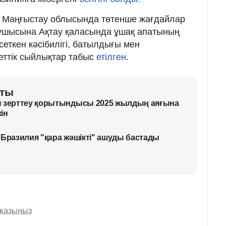
рын Маңғыстау облысында төтенше жағдайлар
рушысына Ақтау қаласында ұшақ апатының
еткен кәсібилігі, батылдығы мен
еттік сыйлықтар табыс
етілген
.
аты
н зерттеу қорытындысы 2025 жылдың аяғына
ін
 Бразилия "қара жәшікті" ашуды бастады
 жазыңыз