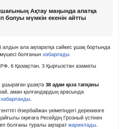
ұшағының Ақтау маңында апатқа
п болуы мүмкін екенін айтты
гі алдын ала ақпаратқа сәйкес ұшақ бортында
 мүшесі болғанын
хабарлады.
РФ, 6 Қазақстан, 3 Қырғызстан азаматы
а ұшыраған ұшақта
38 адам қаза тапқаны
арай, аман қалғандардың арасында
і
хабарланды
.
енттігі Әзербайжан үкіметіндегі дереккөзге
қайғылы оқиғаға Ресейдің Грозный үстінен
еп болғаны туралы ақпарат
жариялады
.