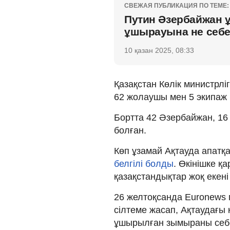
СВЕЖАЯ ПУБЛИКАЦИЯ ПО ТЕМЕ:
Путин Әзербайжан 
ұшырауына не себе
10 қазан 2025, 08:33
Қазақстан Көлік министрлі
62 жолаушы мен 5 экипаж
Бортта 42 Әзербайжан, 16 
болған.
Көп ұзамай Ақтауда апатқ
белгілі болды
. Өкінішке қ
қазақстандықтар жоқ екен
26 желтоқсанда Euronews г
сілтеме жасап, Ақтаудағы 
ұшырылған зымыраны себ