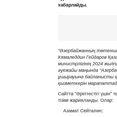
хабарлайды.
"Әзербайжанның төтенше 
Кямаледдин Гейдаров Қаз
министрлігінің 2024 жыл
әуежайы маңында "Азерба
ұшырауына байланысты қ
қызметкерін марапаттады
Сайтта "Әріптестігі үшін" 
тізімі жарияланды. Олар:
Азамат Сейталин;