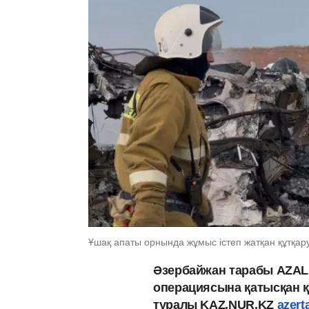
Ұшақ апаты орнында жұмыс істеп жатқан құтқа
Әзербайжан тарабы AZAL 
операциясына қатысқан 
туралы KAZ.NUR.KZ
azert