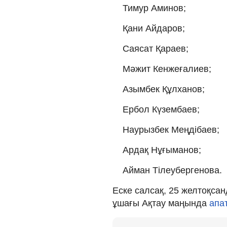
Тимур Аминов;
Қани Айдаров;
Саясат Қараев;
Мәжит Кенжеғалиев;
Азымбек Құлханов;
Ербол Күзембаев;
Наурызбек Меңдібаев;
Ардақ Нұғыманов;
Айман Тілеубергенова.
Еске салсақ, 25 желтоқса
ұшағы Ақтау маңында
апа