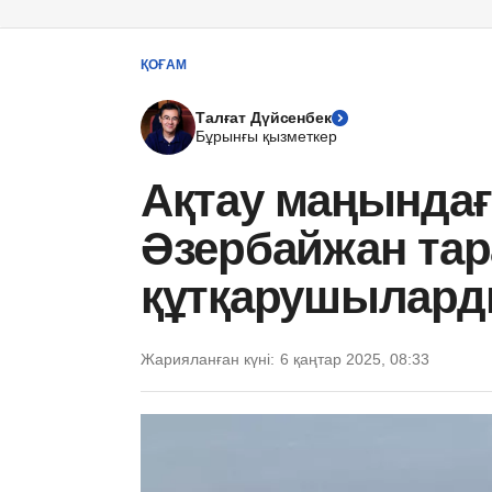
ҚОҒАМ
Талғат Дүйсенбек
Бұрынғы қызметкер
Ақтау маңындағ
Әзербайжан тар
құтқарушылард
Жарияланған күні:
6 қаңтар 2025, 08:33