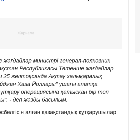
жағдайлар министрі генерал-полковник
ақстан Республикасы Төтенше жағдайлар
ғы 25 желтоқсанда Ақтау халықаралық
йджан Хава Йоллары" ұшағы апатқа
ұтқару операциясына қатысқан бір топ
", - деп жазды басылым.
төсбелгісін алған қазақстандық құтқарушылар