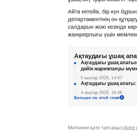
Айта кетейік, бір күн бұ
департаментінің он құтқа
салдарын жою кезінде көрс
жанқиярлығы үшін мемлек
Ақтаудағы ұшақ ап
Ақтаудағы ұшақ апаты
дейін жариялануы мүмк
5 қаңтар 2025, 14:07
Ақтаудағы ұшақ апаты:
4 қаңтар 2025, 16:06
Больше по этой теме
Мәтіннен қате тапсаңыз,
бізге