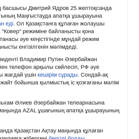
ң басшысы Дмитрий Ядров 25 желтоқсанда
ғының Маңғыстауда апатқа ұшырауына
н еді
. Ол Қазақстанға құлаған жолаушы
 "Ковер" режиміне байланысты қона
анасы әуе кеңістігінде мұндай режим
ысты енгізілгенін мәлімдеді.
езиденті Владимир Путин Әзербайжан
ен телефон арқылы сөйлесіп, РФ әуе
лы жағдай үшін
кешірім сұрады
. Сондай-ақ
ы жайт бойынша қылмыстық іс қозғағаны мәлім
льхам Әлиев Әзербайжан телеарнасына
 маңында AZAL ұшағының апатқа ұшырауының
анда Қазақстан Ақтау маңында құлаған
азилияға жібергені
белгілі болды.