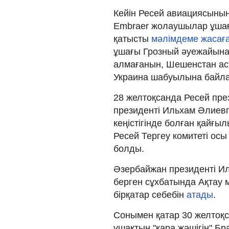
Кейін Ресей авиациясыны
Embraer жолаушылар ұша
қатысты
мәлімдеме жасаға
ұшағы Грозный әуежайына
алмағанын, Шешенстан аст
Украина шабуылына байлан
28 желтоқсанда Ресей пр
президенті Ильхам Әлиевп
кеңістігінде болған қайғы
Ресей Тергеу комитеті ос
болды.
Әзербайжан президенті И
берген сұхбатында Ақтау
бірқатар себебін
атады
.
Сонымен қатар 30 желтоқс
ұшақтың "қара жәшігін" Бр