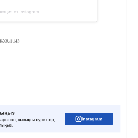
кация от Instagram
 жазыңыз
рыңыз
Instagram
тарынан, қызықты суреттер,
лыңыз.