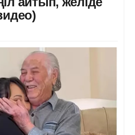
іл айтып, желіде
видео)