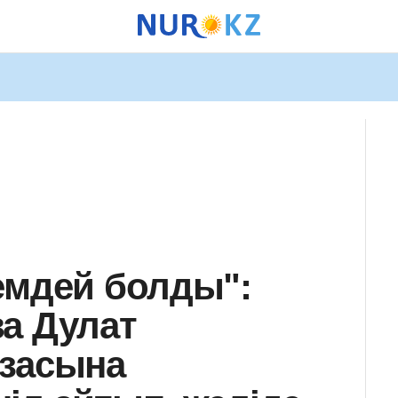
емдей болды":
а Дулат
азасына