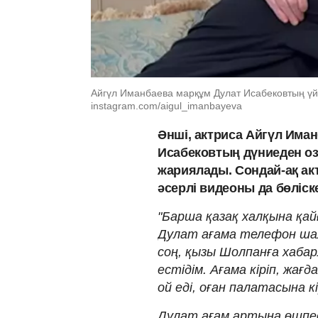
Айгүл Иманбаева марқұм Дулат Исабековтың үйі
instagram.com/aigul_imanbayeva
Әнші, актриса Айгүл Иман
Исабековтың дүниеден оз
жариялады. Сондай-ақ ак
әсерлі видеоны да бөліс
"Барша қазақ халқына қай
Дулат ағама телефон шал
соң, қызы Шолпанға хабар
естідім. Ағама кіріп, жағд
ой еді, оған палатасына к
Дулат ағам артына өшпес