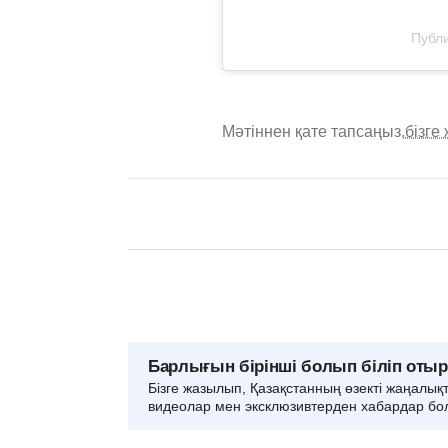
Публи
Мәтіннен қате тапсаңыз,
бізге
Барлығын бірінші болып біліп оты
Бізге жазылып, Қазақстанның өзекті жаңалық
видеолар мен эксклюзивтерден хабардар бо