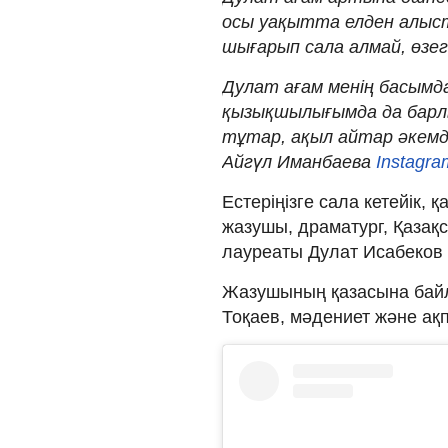
осы уақытта елден алыст
шығарып сала алмай, өзег
Дулат ағам менің басымд
қызықшылығымда да барлы
тұтар, ақыл айтар әкемде
Айгүл Иманбаева
Instagr
Естеріңізге сала кетейік, қ
жазушы, драматург, Қазақ
лауреаты Дулат Исабеков
Жазушының қазасына бай
Тоқаев, мәдениет және ақп