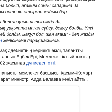
а болып, ағамды соңғы сапарына да
ім өртеніп отырған жайым бар.
а болған қиыншылығымда да,
қ уақытта маған сүйеу, демеу болды. Үлгі
й болды. Бақұл бол, жан ағам!" - деп жазды
am
желісіндегі парақшасында.
азақ әдебиетінің көрнекті өкілі, талантты
станның Еңбек Ері, Мемлекеттік сыйлықтың
 82 жасында
дүниеден өтті
.
ланысты мемлекет басшысы Қасым-Жомарт
арат министрі Аида Балаева көңіл айтты.