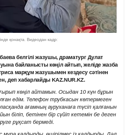
нде қонақта. Видеодан кадр:
баева белгілі жазушы, драматург Дулат
уына байланысты көңіл айтып, желіде жазба
триса марқұм жазушымен кездесу сәтінен
кен, деп хабарлайды KAZ.NUR.KZ.
ғырып көңіл айтамын. Осыдан 10 күн бұрын
ған едім. Телефон трубкасын көтермеген
ласқанда ағамның ауруханаға түсіп қалғанын
айын біліп, бетінен бір сүйіп кетемін бе деген
іруге рұқсат бермеді.
 мұра қалдырды, өшірілмес із қалдырды. Дәл