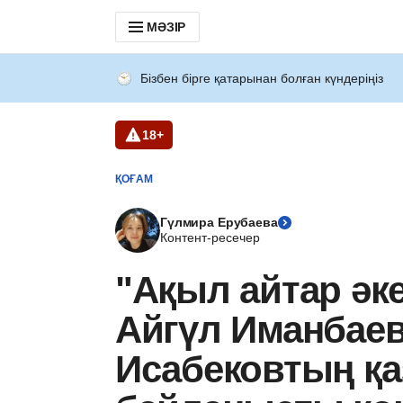
МӘЗІР
Бізбен бірге қатарынан болған күндеріңіз
18+
ҚОҒАМ
Гүлмира Ерубаева
Контент-ресечер
"Ақыл айтар әк
Айгүл Иманбаев
Исабековтың қ