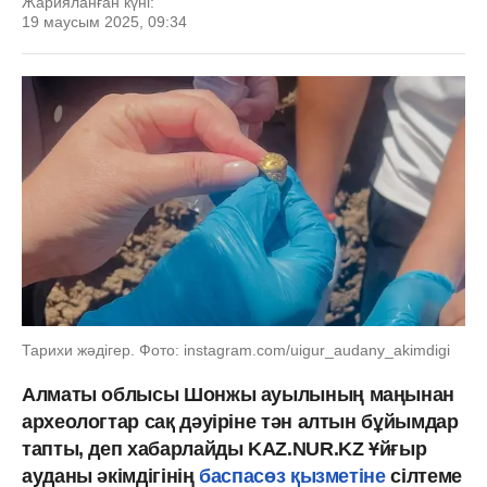
Жарияланған күні:
19 маусым 2025, 09:34
Тарихи жәдігер. Фото: instagram.com/uigur_audany_akimdigi
Алматы облысы Шонжы ауылының маңынан
археологтар сақ дәуіріне тән алтын бұйымдар
тапты, деп хабарлайды KAZ.NUR.KZ Ұйғыр
ауданы әкімдігінің
баспасөз қызметіне
сілтеме