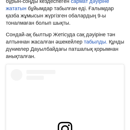
бұрын-соңды кездеспеген
сармат дәуіріне
жататын
бұйымдар табылған еді. Ғалымдар
қазба жұмысын жүргізген обалардың 9-ы
тоналмаған болып шықты.
Сондай-ақ былтыр Жетісуда сақ дәуіріне тән
алтыннан жасалған әшекейлер
табылды.
Құнды
дүниелер Дауылбайдағы патшалық қорымнан
анықталған.