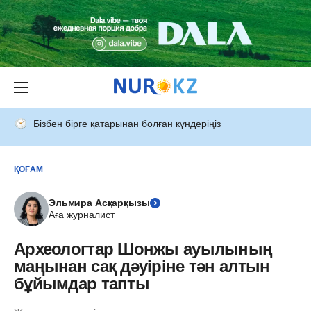
Бізбен бірге қатарынан болған күндеріңіз
ҚОҒАМ
Эльмира Асқарқызы
Аға журналист
Археологтар Шонжы ауылының
маңынан сақ дәуіріне тән алтын
бұйымдар тапты