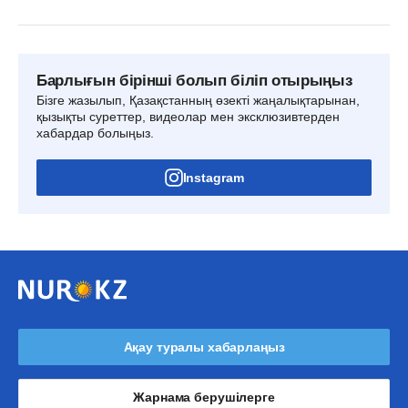
Барлығын бірінші болып біліп отырыңыз
Бізге жазылып, Қазақстанның өзекті жаңалықтарынан,
қызықты суреттер, видеолар мен эксклюзивтерден
хабардар болыңыз.
Instagram
Ақау туралы хабарлаңыз
Жарнама берушілерге