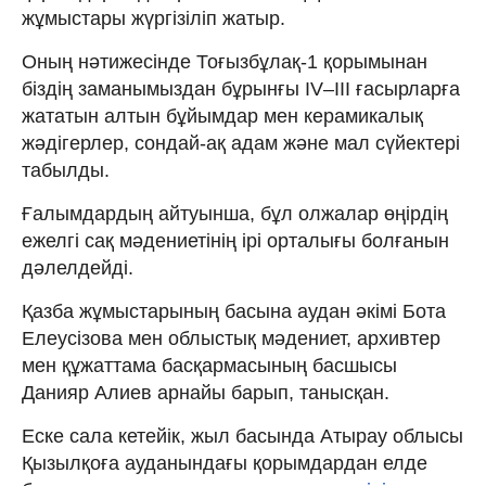
жұмыстары жүргізіліп жатыр.
Оның нәтижесінде Тоғызбұлақ-1 қорымынан
біздің заманымыздан бұрынғы IV–III ғасырларға
жататын алтын бұйымдар мен керамикалық
жәдігерлер, сондай-ақ адам және мал сүйектері
табылды.
Ғалымдардың айтуынша, бұл олжалар өңірдің
ежелгі сақ мәдениетінің ірі орталығы болғанын
дәлелдейді.
Қазба жұмыстарының басына аудан әкімі Бота
Елеусізова мен облыстық мәдениет, архивтер
мен құжаттама басқармасының басшысы
Данияр Алиев арнайы барып, танысқан.
Еске сала кетейік, жыл басында Атырау облысы
Қызылқоға ауданындағы қорымдардан елде