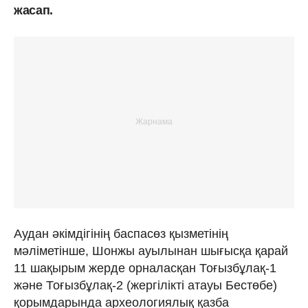
жасап.
Аудан әкімдігінің баспасөз қызметінің
мәліметінше, Шонжы ауылынан шығысқа қарай
11 шақырым жерде орналасқан Тоғызбұлақ-1
және Тоғызбұлақ-2 (жергілікті атауы Бестөбе)
қорымдарында археологиялық қазба