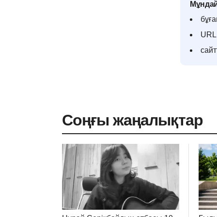
Мұндай
бұға
URL 
сай
Соңғы жаңалықтар