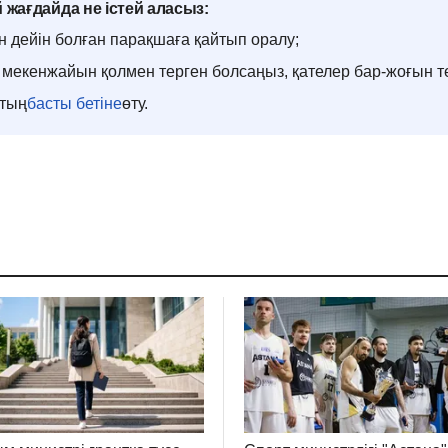
 жағдайда не істей аласыз:
н дейін болған парақшаға қайтып оралу;
мекенжайын қолмен терген болсаңыз, қателер бар-жоғын т
ттың
басты бетіне
өту.