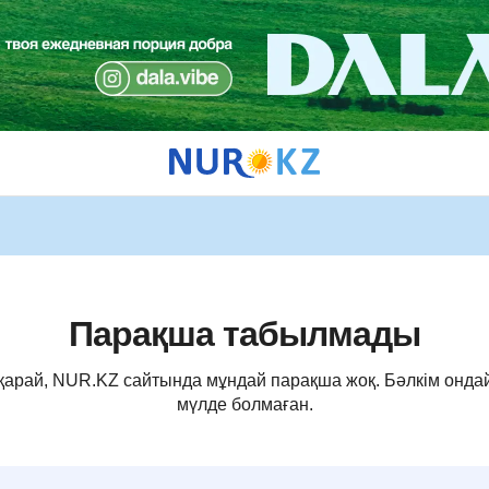
Парақша табылмады
 қарай, NUR.KZ сайтында мұндай парақша жоқ. Бәлкім онда
мүлде болмаған.