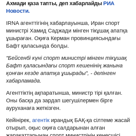
Ахмади
қаза тапты, деп хабарлайды
РИА
Новости.
IRNA агенттігінің хабарлауынша, Иран спорт
министрі Хамид Саджади мінген тікұшақ апатқа
ұшыраған. Оқиға Керман провинциясындағы
Бафт қаласында болды.
"Бейсенбі күні спорт министрі мінген тікұшақ
Бафт қаласындағы спорт кешенінің жанына
қонған кезде апатқа ұшырады", - делінген
хабарламада.
Агенттіктің ақпаратынша, министр тірі қалған.
Оны басқа да зардап шегушілермен бірге
ауруханаға жеткізген.
Кейінірек,
агентік
ирандық БАҚ-қа сілтеме жасай
отырып, оқыс оқиға салдарынан алған
жарақаттарынан спорт министрінің кеңесшісі