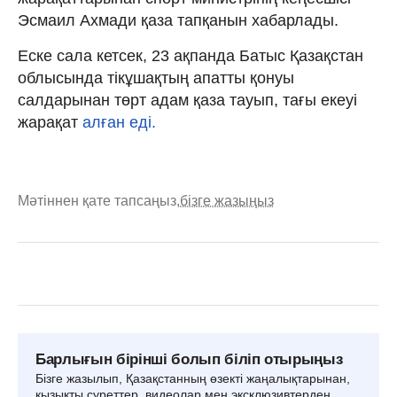
Эсмаил Ахмади қаза тапқанын хабарлады.
Еске сала кетсек, 23 ақпанда Батыс Қазақстан
облысында тікұшақтың апатты қонуы
салдарынан төрт адам қаза тауып, тағы екеуі
жарақат
алған еді.
Мәтіннен қате тапсаңыз,
бізге жазыңыз
Барлығын бірінші болып біліп отырыңыз
Бізге жазылып, Қазақстанның өзекті жаңалықтарынан,
қызықты суреттер, видеолар мен эксклюзивтерден