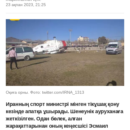
23 ақпан 2023, 21:25
Оқиға орны. Фото: twitter.com/IRNA_1313
Иранның спорт министрі мінген тікұшақ қону
кезінде апатқа ұшырады. Шенеунік ауруханаға
жеткізілген. Одан бөлек, алған
жарақаттарынан оның кеңесшісі Эсмаил