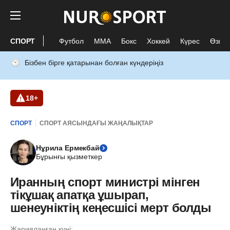
СПОРТ
Футбол
ММА
Бокс
Хоккей
Күрес
Өзге 
Бізбен бірге қатарынан болған күндеріңіз
18+
СПОРТ
СПОРТ АЯСЫНДАҒЫ ЖАҢАЛЫҚТАР
Нұрила Ермекбай
Бұрынғы қызметкер
Иранның спорт министрі мінген
тікұшақ апатқа ұшырап,
шенеуніктің кеңесшісі мерт болды
Жарияланған күні: