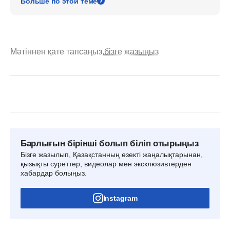
Больше по этой теме
Мәтіннен қате тапсаңыз,
бізге жазыңыз
Барлығын бірінші болып біліп отырыңыз
Бізге жазылып, Қазақстанның өзекті жаңалықтарынан,
қызықты суреттер, видеолар мен эксклюзивтерден
хабардар болыңыз.
Instagram