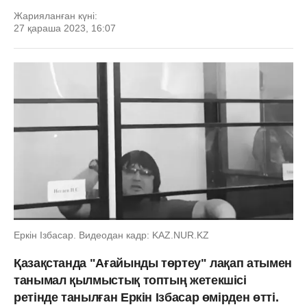
Жарияланған күні:
27 қараша 2023, 16:07
Еркін Ізбасар. Видеодан кадр: KAZ.NUR.KZ
Қазақстанда "Ағайынды төртеу" лақап атымен
танымал қылмыстық топтың жетекшісі
ретінде танылған Еркін Ізбасар өмірден өтті.