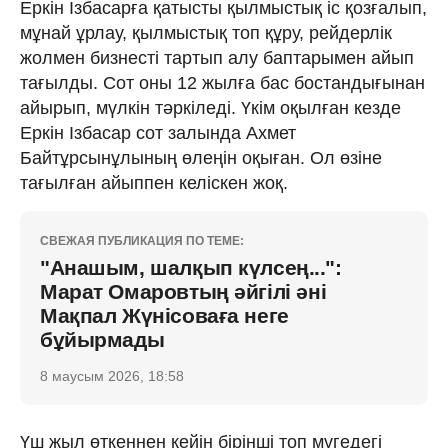
Еркін Ізбасарға қатысты қылмыстық іс қозғалып,
мұнай ұрлау, қылмыстық топ құру, рейдерлік
жолмен бизнесті тартып алу баптарымен айып
тағылды. Сот оны 12 жылға бас бостандығынан
айырып, мүлкін тәркіледі. Үкім оқылған кезде
Еркін Ізбасар сот залында Ахмет
Байтұрсынұлының өлеңін оқыған. Ол өзіне
тағылған айыппен келіскен жоқ.
СВЕЖАЯ ПУБЛИКАЦИЯ ПО ТЕМЕ:
"Анашым, шалқып күлсең...":
Марат Омаровтың әйгілі әні
Мақпал Жүнісоваға неге
бұйырмады
8 маусым 2026, 18:58
Үш жыл өткеннен кейін бірінші топ мүгедегі