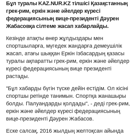
Бұл туралы KAZ.NUR.KZ тілшісі Қазақстанның
грек-рим, еркін және әйелдер күресі
федерациясының вице-президенті Дәурен
Жабасовқа сілтеме жасап хабарлайды.
Кезінде атақты өнер жұлдыздары мен
спортшыларға, мүгедек жандарға демеушілік
жасап, атағы шыққан Еркін Ізбасардың қазасы
туралы ақпаратты грек-рим, еркін және әйелдер
күресі федерациясының вице президенті
растады.
"Бұл хабарды бүгін түске дейін естідім. Ол кісіні
спортшы ретінде танимын. Спортқа жанашыры
болды. Палуандарды қолдады", - деді грек-рим,
еркін және әйелдер күресі федерациясының
вице-президенті Дәурен Жабасов.
Еске салсақ, 2016 жылдың желтоқсан айында