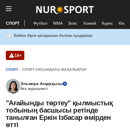
СПОРТ
Футбол
ММА
Бокс
Хоккей
Күрес
Өзге 
Бізбен бірге қатарынан болған күндеріңіз
18+
СПОРТ
СПОРТ АЯСЫНДАҒЫ ЖАҢАЛЫҚТАР
Эльмира Асқарқызы
Аға журналист
"Ағайынды төртеу" қылмыстық
тобының басшысы ретінде
танылған Еркін Ізбасар өмірден
өтті