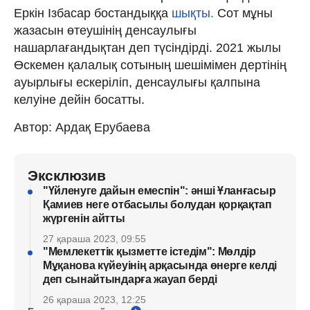
Еркін Ізбасар бостандыққа
шықты.
Сот мұны
жазасын өтеушінің денсаулығы
нашарлағандықтан деп түсіндірді. 2021 жылы
Өскемен қалалық сотының шешімімен дертінің
ауырлығы ескеріліп, денсаулығы қалпына
келуіне дейін босатты.
Автор: Ардақ Ерубаева
Эксклюзив
"Үйленуге дайын емеспін": әнші Ұланғасыр
Қамиев неге отбасылы болудан қорқақтап
жүргенін айтты
27 қараша 2023, 09:55
"Мемлекеттік қызметте істедім": Мөлдір
Мұқанова күйеуінің арқасында өнерге келді
деп сынайтындарға жауап берді
26 қараша 2023, 12:25