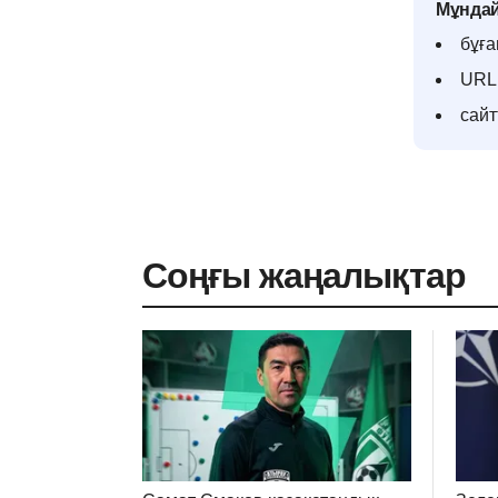
Мұндай
бұға
URL 
сай
Соңғы жаңалықтар