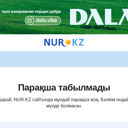
Парақша табылмады
 қарай, NUR.KZ сайтында мұндай парақша жоқ. Бәлкім онда
мүлде болмаған.