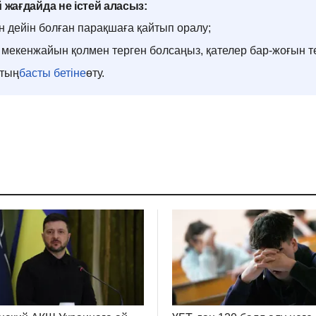
 жағдайда не істей аласыз:
н дейін болған парақшаға қайтып оралу;
мекенжайын қолмен терген болсаңыз, қателер бар-жоғын т
ттың
басты бетіне
өту.