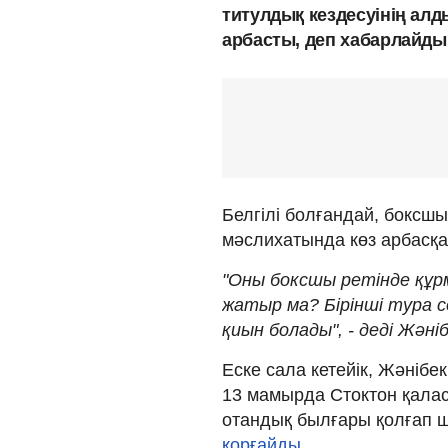
титулдық кездесуінің ал
арбасты, деп хабарлайды 
Белгілі болғандай, боксш
мәслихатында көз арбасқа
"Оны боксшы ретінде құр
жатыр ма? Бірінші тура с
қиын болады", - деді Жәні
Еске сала кетейік, Жәнібе
13 мамырда Стоктон қалас
отандық былғары қолғап 
қорғайды.