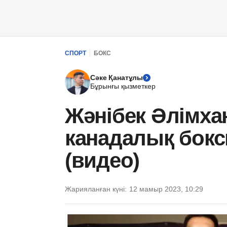
СПОРТ
БОКС
Сәке Қанатұлы
Бұрынғы қызметкер
Жәнібек Әлімха
канадалық бокс
(видео)
Жарияланған күні:
12 мамыр 2023, 10:29