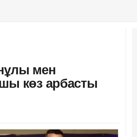
нұлы мен
шы көз арбасты