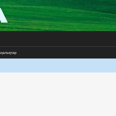
аңалықтар