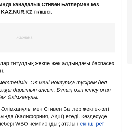
дында канадалық Стивен Батлермен көз
KAZ.NUR.KZ тілішсі.
ылар титулдық жекпе-жек алдындағы баспасөз
н.
меттеймін. Ол мені нокаутқа түсірем деп
оққы дарытып алсын. Бұның өзін істеу оған
бек Әлімханұлы.
к Әлімханұлы мен Стивен Батлер жекпе-жегі
ында (Калифорния, АҚШ) өтеді. Кездесуде
шебері WBO чемпиондық атағын
екінші рет