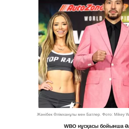
Жәнібек Әлімханұлы мен Батлер. Фото: Mikey Wil
WBO нұсқасы бойынша Ә