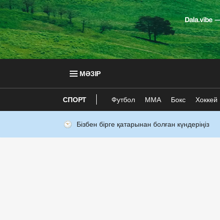
МӘЗІР
СПОРТ
Футбол
ММА
Бокс
Хоккей
Бізбен бірге қатарынан болған күндеріңіз