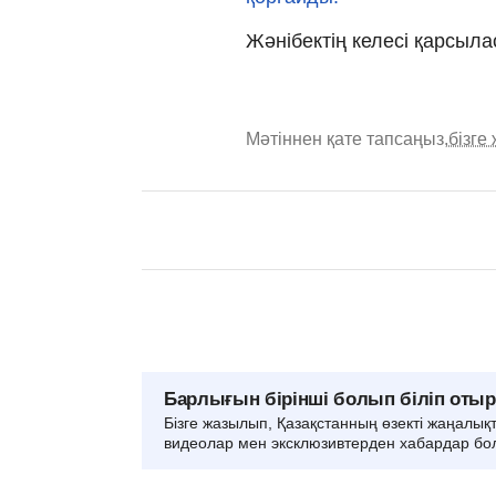
Жәнібектің келесі қарсыла
Мәтіннен қате тапсаңыз,
бізге
Барлығын бірінші болып біліп оты
Бізге жазылып, Қазақстанның өзекті жаңалық
видеолар мен эксклюзивтерден хабардар бо