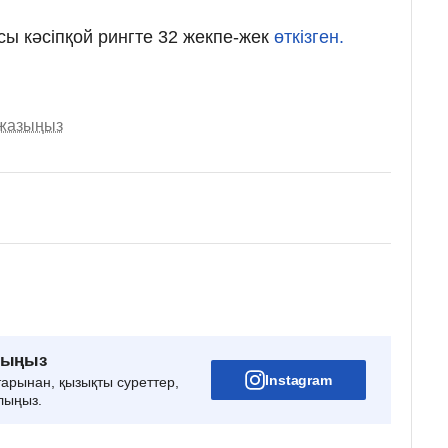
сы кәсіпқой рингте 32 жекпе-жек
өткізген.
 жазыңыз
рыңыз
Instagram
тарынан, қызықты суреттер,
лыңыз.